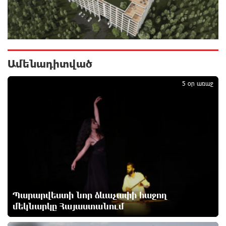
Արտակարգ դեպք՝ Երևանում․ կոտրել են «Հույս
բոլոր մարդկանց» հիմնադրամի շենքի
պատուհաններն ու դռները
1 օր առաջ
Ամենադիտված
1
5 օր առաջ
Ալիևն ու Թրամփը հեռախոսազրույց են ունեցել
1 օր առաջ
«Ինտեր»-ը հաղթեց «Յուվենտուս»-ին
1 օր առաջ
Քրեական վարույթի շրջանակում անձի անձնական
Պարարվեստի նոր ձևաչափի հաջող
և ընտանեկան կյանքին առնչվող տվյալների
մեկնարկը Հայաստանում
անհարկի հրապարակումն անթույլատրելի է. ՄԻՊ
1 օր առաջ