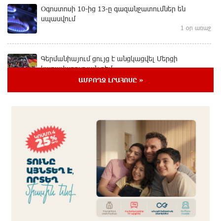
Օգոստոսի 10-ից 13-ը գազանջատումներ են
սպասվում
1 օր առաջ
Գերմանիայում ցույց է անցկացվել Մերցի
կառավարության դեմ
1 օր առաջ
ԱՄԲՈՂՋ ԼՐԱՀՈՍԸ »
Մոդին համաշխարհային ռեկորդ է սահմանել. 303
միլիոն դիտում՝ 24 ժամում
1 օր առաջ
23-ամյա ուսանողի մշակած հավելվածը
հարավկորեական App Store-ում շրջանցել է
նույնիսկ Google Maps-ը
1 օր առաջ
Ռուսաստանի տարածքում ոչնչացվել է