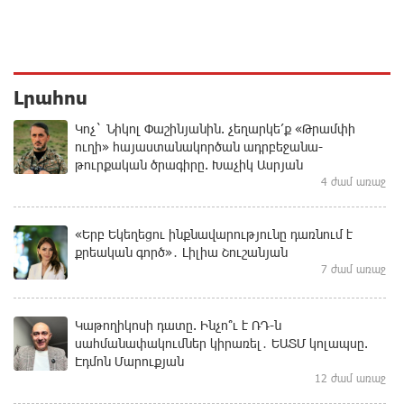
Լրահոս
Կոչ` Նիկոլ Փաշինյանին. չեղարկե՛ք «Թրամփի
ուղի» հայաստանակործան ադրբեջանա-
թուրքական ծրագիրը. Խաչիկ Ասրյան
4 ժամ առաջ
«Երբ Եկեղեցու ինքնավարությունը դառնում է
քրեական գործ»․ Լիլիա Շուշանյան
7 ժամ առաջ
Կաթողիկոսի դատը. Ինչո՞ւ է ՌԴ-ն
սահմանափակումներ կիրառել․ ԵԱՏՄ կոլապսը.
Էդմոն Մարուքյան
12 ժամ առաջ