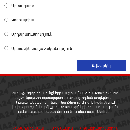
Արտագաղթ
Ադրբեջանցիների բնակեցումը Հայաստանում լուրջ
վտանգներ է պարունակում. Ավետիք Չալաբյան
Կոռուպցիա
1 օր առաջ
Արդարադատություն
«Հայաքվե»-ի հայտարարությունից հետո WCC-ն
արձագանքել է Հայ Եկեղեցու շուրջ ստեղծված
Արտաքին քաղաքականություն
իրավիճակին
1 օր առաջ
«Շտապ հաստատեք քարտի տվյալները»․ IDBank-ը
զգուշացնում է հյուրանոցների ամրագրման հետ
կապված զեղծարարությունների մասին
1 օր առաջ
2021 © Բոլոր իրավունքները պաշտպանված են: Armenia24.live
կայքի նյութերի օգտագործումն առանց հղման արգելվում է:
Հրապարակման հեղինակի կարծիքը ոչ միշտ է համընկնում
Մհեր Անանյանն ընդգրկվել է Յունիբանկի
խմբագրության կարծիքի հետ: Գովազդների բովանդակության
համար պատասխանատվությունը գովազդատուներինն է:
Վարչության կազմում
1 օր առաջ
Հետադարձ կապ
Մեր մասին
Գովազդատուներին