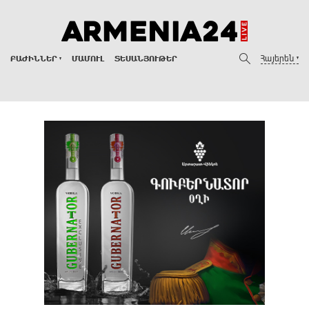
Հայերեն
ԲԱԺԻՆՆԵՐ
ՄԱՄՈՒԼ
ՏԵՍԱՆՅՈՒԹԵՐ