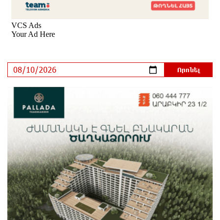
ուկրաինական 360 անօդաչու թռչող սարք
1 օր առաջ
Օգոստոսի 10-ին, 11-ին, 12-ին, 13-ին, 14-ին, 17-ին,
18-ին և 20-ին հարյուրավոր հասցեներում լույս չի
լինելու
1 օր առաջ
Ողբերգական դեպք՝ Երևանում․ Կիևյան կամրջի
տակ հայտնաբերվել է տղամարդու մարմին
1 օր առաջ
Ադրբեջանի Սարով գյուղում տանը 18-ամյա աղջկա
դի է հայտնաբերվել
1 օր առաջ
Հայհիդրոմետի տնօրենը գրել է
1 օր առաջ