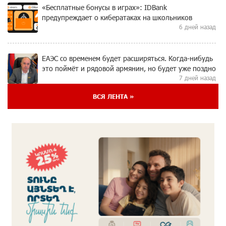
«Бесплатные бонусы в играх»: IDBank
предупреждает о кибератаках на школьников
6 дней назад
ЕАЭС со временем будет расширяться. Когда-нибудь
это поймёт и рядовой армянин, но будет уже поздно
7 дней назад
ВСЯ ЛЕНТА »
Если Израиль использует тему Геноцида армян
против Эрдогана, то что для него значит сам
Геноцид?
7 дней назад
ВТБ (Армения): вклад «Стабильный» — до 10%
годовых и оформление в мобильном приложении
7 дней назад
Платформа Rate.Trading на Seaside Startup Summit: