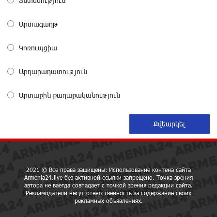
Տնտեսություն
Предателя Пашиняна нужно скинуть с трона. Аршак
Արտագաղթ
Карапетян
28 дней назад
Կոռուպցիա
Зачем Пашинян полетел в Россию?․ Аршак
Արդարադատություն
Карапетян
29 дней назад
Արտաքին քաղաքականություն
Рост цен на продукты в Армении ускорился до 8,6%:
ЕАБР
29 дней назад
Idram - главный партнер ежегодной конференции
2021 © Все права защищены: Использование контена сайта
«На пути к осознанному воспитанию детей 2026»
Armenia24.live без активной ссылки запрещено. Точка зрения
29 дней назад
автора не ваегда совпадает с точкой зрения редакции сайта.
Рекламодатели несут ответственность за содержание своих
рекламных объявлениях.
Глава МИД Иордании: Подписание мирного