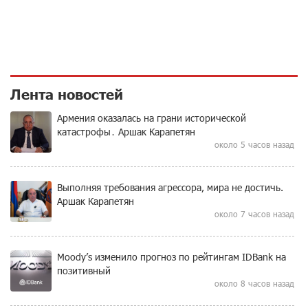
Лента новостей
Армения оказалась на грани исторической
катастрофы․ Аршак Карапетян
около 5 часов назад
Выполняя требования агрессора, мира не достичь.
Аршак Карапетян
около 7 часов назад
Moody’s изменило прогноз по рейтингам IDBank на
позитивный
около 8 часов назад