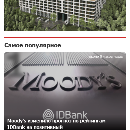
Бывший премьер-министр Словакии обратился к
президенту страны с просьбой содействовать
освобождению армянских заключенных,
осужденных в Азербайджане
12 дней назад
Самое популярное
1
Против кого вооружается Азербайджан? Аршак
около 8 часов назад
Карапетян
15 дней назад
При поддержке Ucom в спортивной школе Вайка
установлена солнечная электростанция мощностью
15 кВт
15 дней назад
Новые финансовые навыки на «Давидбекских
Moody’s изменило прогноз по рейтингам
играх»: Idram&IDBank
IDBank на позитивный
15 дней назад