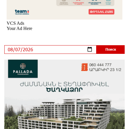
IDBank представил инновационное решение
7 дней назад
Состоялось открытие Khachaturian Rooftop при
поддержке IDBank
8 дней назад
Пашинян ты упустил свой шанс уйти спокойно.
Аршак Карапетян
9 дней назад
Обновленный Центр продаж и обслуживания Ucom
открылся по адресу ул. Шаумяна, 24/2 в Арарате
10 дней назад
Никогда Нагорный Карабах не был в составе
независимого Азербайджана. Аршак Карапетян
10 дней назад