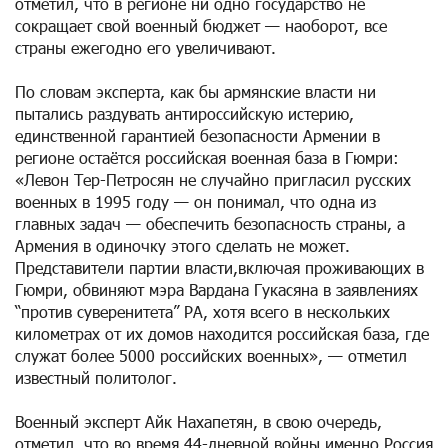
отметил, что в регионе ни одно государство не
сокращает свой военный бюджет — наоборот, все
страны ежегодно его увеличивают.
По словам эксперта, как бы армянские власти ни
пытались раздувать антироссийскую истерию,
единственной гарантией безопасности Армении в
регионе остаётся российская военная база в Гюмри:
«Левон Тер-Петросян не случайно пригласил русских
военных в 1995 году — он понимал, что одна из
главных задач — обеспечить безопасность страны, а
Армения в одиночку этого сделать не может.
Представители партии власти,включая проживающих в
Гюмри, обвиняют мэра Вардана Гукасяна в заявлениях
“против суверенитета” РА, хотя всего в нескольких
километрах от их домов находится российская база, где
служат более 5000 российских военных», — отметил
известный политолог.
Военный эксперт Айк Нахапетян, в свою очередь,
отметил, что во время 44-дневной войны именно Россия