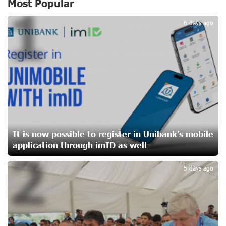
Most Popular
1
Idram&IDBank
17 days ago
6 days ago
CashIn Services at AraratBank ATMs: Fast, Simple, and
Secure
19 days ago
Ucom Sales and Service Center Reopens at 3/47
Yerevanyan Street in Yeghvard
19 days ago
It is now possible to register in Unibank’s mobile
application through imID as well
2
Up to 25% idcoin when purchasing Flyone flight tickets:
Idram&IDBank
5 days ago
22 days ago
Converse Bank Named Armenia’s Best Digital Bank for
Consumers by Euromoney
22 days ago