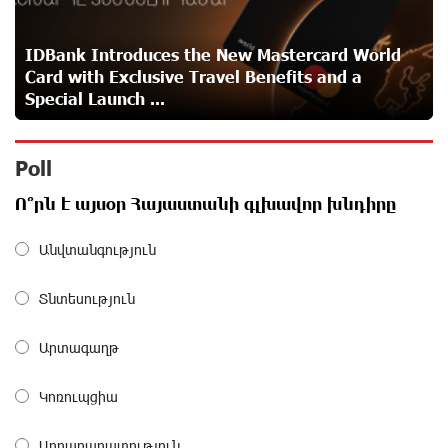
of Converse SME
about a month ago
IDBank Introduces the New Mastercard World
Card with Exclusive Travel Benefits and a
Idram is the general partner of the "Towards Conscious
Special Launch ...
Parenting 2026" annual conference
about a month ago
Poll
Polytechnic University Graduation Ceremony Held with
Ո՞րն է այսօր Հայաստանի գլխավոր խնդիրը
the Support of Unibank
about a month ago
Անվտանգություն
Converse Bank Completes the Placement of EBRD
Տնտեսություն
Bonds
about a month ago
Արտագաղթ
From Financial Adventures to Great Victories: The 4th
Կոռուպցիա
Junius Financial Online Tournament Wrapped Up
about a month ago
Արդարադատություն