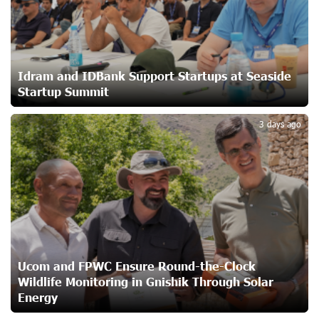
Ucom and Microsoft Innovation Center Help School
Students Build Cybersecurity Skills
23 days ago
Idram and IDBank Support Startups at Seaside
Startup Summit
3
Ucom Supports Installation of 10 kW Solar Plant in
3 days ago
Shenavan, Lori
24 days ago
Unibank to Raffle a Trip to Italy
25 days ago
Customer Appreciation Day in Vanadzor: IDBank
Ucom and FPWC Ensure Round-the-Clock
26 days ago
Wildlife Monitoring in Gnishik Through Solar
Energy