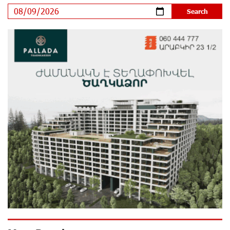
Khachaturian Rooftop Grand Opening Supported by
IDBank
10 days ago
Ucom’s Sales and Service Center Reopens at 24/2
Shahumyan Street in Ararat
12 days ago
Scholarship recipients of the “Armenian Virtuosos”
Program participated in the Järvi Academy and Pärnu
Music Festival in Estonia, representing Armenia on the
international stage
16 days ago
Ucom Supports the Installation of a 15 kW Solar Power
Plant at the Vayk Sports School
17 days ago
New Financial Skills at the Davidbek Games: