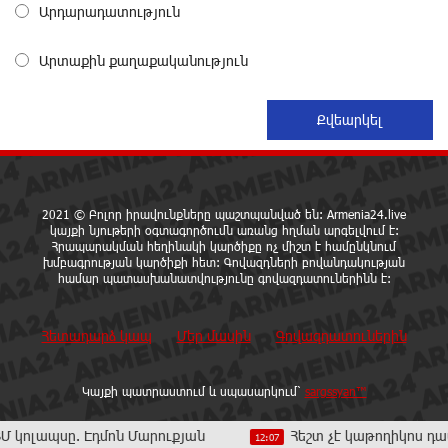
Արդարադատություն
Դմիտրի Մեդվեդև. Արևմուտքի
Արտաքին քաղաքականություն
քաղաքականությունը Հայաստանի նկատմամբ
կրկնում է վրացական սցենարը
1 օր առաջ
Ադրբեջանցիների բնակեցումը Հայաստանում լուրջ
վտանգներ է պարունակում. Ավետիք Չալաբյան
1 օր առաջ
2021 © Բոլոր իրավունքները պաշտպանված են: Armenia24.live
կայքի նյութերի օգտագործումն առանց հղման արգելվում է:
Հրապարակման հեղինակի կարծիքը ոչ միշտ է համընկնում
«Հայաքվե»-ի հայտարարությունից հետո WCC-ն
խմբագրության կարծիքի հետ: Գովազդների բովանդակության
համար պատասխանատվությունը գովազդատուներինն է:
արձագանքել է Հայ Եկեղեցու շուրջ ստեղծված
իրավիճակին
1 օր առաջ
Հետադարձ կապ
Մեր մասին
Գովազդատուներին
«Շտապ հաստատեք քարտի տվյալները»․ IDBank-ը
Կայքի պատրաստում և սպասարկում՝
sargssyan™
զգուշացնում է հյուրանոցների ամրագրման հետ
կապված զեղծարարությունների մասին
ը. Էդմոն Մարուքյան
Հեշտ չէ կաթողիկոս դատելը, ան
12:07
1 օր առաջ