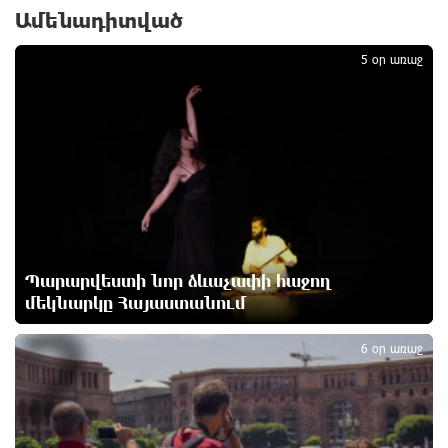
դի է հայտնաբերվել
Ամենադիտված
1
1 օր առաջ
5 օր առաջ
Հայհիդրոմետի տնօրենը գրել է
1 օր առաջ
Արտակարգ դեպք՝ Երևանում․ կոտրել են «Հույս
բոլոր մարդկանց» հիմնադրամի շենքի
պատուհաններն ու դռները
1 օր առաջ
Պարարվեստի նոր ձևաչափի հաջող
մեկնարկը Հայաստանում
Ալիևն ու Թրամփը հեռախոսազրույց են ունեցել
2
1 օր առաջ
6 օր առաջ
«Ինտեր»-ը հաղթեց «Յուվենտուս»-ին
1 օր առաջ