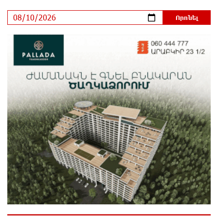
23-ամյա ուսանողի մշակած հավելվածը
հարավկորեական App Store-ում շրջանցել է
նույնիսկ Google Maps-ը
1 օր առաջ
Ռուսաստանի տարածքում ոչնչացվել է
ուկրաինական 360 անօդաչու թռչող սարք
1 օր առաջ
Օգոստոսի 10-ին, 11-ին, 12-ին, 13-ին, 14-ին, 17-ին,
18-ին և 20-ին հարյուրավոր հասցեներում լույս չի
լինելու
1 օր առաջ
Ողբերգական դեպք՝ Երևանում․ Կիևյան կամրջի
տակ հայտնաբերվել է տղամարդու մարմին
1 օր առաջ
Ադրբեջանի Սարով գյուղում տանը 18-ամյա աղջկա