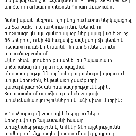
գործադիր գլխավոր տնօրեն Գոհար Աբաջյանը։
Հանդիպման սկզբում հյուրերը համառոտ ներկայացրել
են Starbucks-ի առաքելությունը, նշելով, որ
խոշորագույն այս ցանցը այսօր ներկայացված է շուրջ
86 երկրում, ունի 40 հազարից ավել սուրճի կետեր և
հետաքրքրված է ընդլայնել իր գործունեությունը
տարածաշրջանում։
Այնուհետև կողմերը քննարկել են Հայաստանի
սրճարանային ոլորտի զարգացման
հնարավորությունները՝ անդրադառնալով ոլորտում
առկա ներուժին, ենթակառուցվածքների
կատարելագործման հնարավորություններին,
Հայաստանում սուրճի սպառման շուկայի
առանձնահատկություններին և աճի միտումներին։
«Բարձրորակ միջազգային ներդրումների
ներգրավումը Հայաստանի համար
առաջնահերթություն է, և մենք Ձեր այցելությունն
արժևորում ենք որպես խոստումնալից քայլ այդ