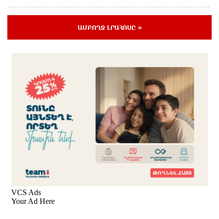
Ռուսաստանի ամենամեծ արևային
ԱՄԲՈՂՋ ԼՐԱՀՈՍԸ »
էլեկտրակայանը կկառուցվի Ամուրի մարզում
20 ժամ առաջ
Օգոստոսի 10-ից 13-ը գազանջատումներ են
սպասվում
1 օր առաջ
Գերմանիայում ցույց է անցկացվել Մերցի
կառավարության դեմ
1 օր առաջ
Մոդին համաշխարհային ռեկորդ է սահմանել. 303
միլիոն դիտում՝ 24 ժամում
1 օր առաջ