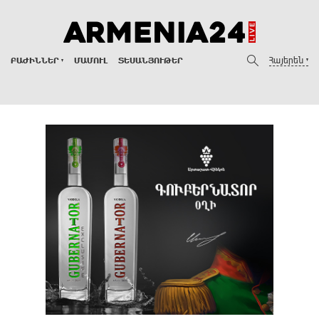
Հայերեն
ԲԱԺԻՆՆԵՐ
ՄԱՄՈՒԼ
ՏԵՍԱՆՅՈՒԹԵՐ