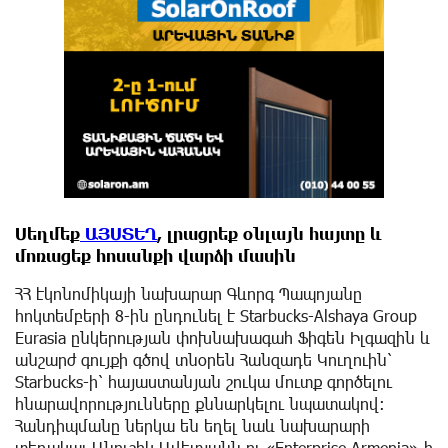
Սեղմեք
ԱՅՍՏԵՂ
, լրացրեք օնլայն հայտը և
մոռացեք հոսանքի վարձի մասին
ՀՀ էկոնոմիկայի նախարար Գևորգ Պապոյանը
հոկտեմբերի 8-ին ընդունել է Starbucks-Alshaya Group
Eurasia ընկերության փոխնախագահ Ֆիգեն Իլգազին և
անշարժ գույքի գծով տնօրեն Հանզադե Կուղուին՝
Starbucks-ի՝ հայաստանյան շուկա մուտք գործելու
հնարավորությունները քննարկելու նպատակով։
Հանդիպմանը ներկա են եղել նաև նախարարի
տեղակալ Անուշիկ Ավետյանն ու «Enterprise Armenia»-ի