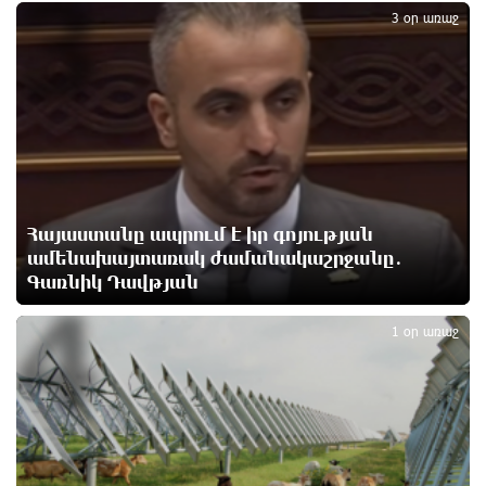
3
3 օր առաջ
Արտակարգ դեպք՝ Երևանում․ կոտրել են «Հույս
բոլոր մարդկանց» հիմնադրամի շենքի
պատուհաններն ու դռները
1 օր առաջ
Ալիևն ու Թրամփը հեռախոսազրույց են ունեցել
1 օր առաջ
Հայաստանը ապրում է իր գոյության
ամենախայտառակ ժամանակաշրջանը․
Գառնիկ Դավթյան
«Ինտեր»-ը հաղթեց «Յուվենտուս»-ին
4
1 օր առաջ
1 օր առաջ
Քրեական վարույթի շրջանակում անձի անձնական
և ընտանեկան կյանքին առնչվող տվյալների
անհարկի հրապարակումն անթույլատրելի է. ՄԻՊ
1 օր առաջ