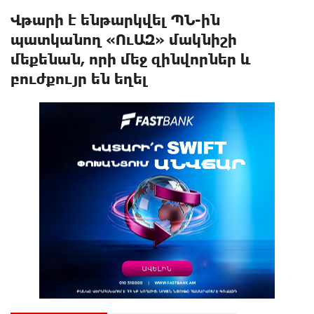
Վթարի է ենթարկվել ՊՆ-ին
պատկանող «ՈւԱԶ» մակնիշի
մեքենան, որի մեջ զինվորներ և
բուժքույր են եղել