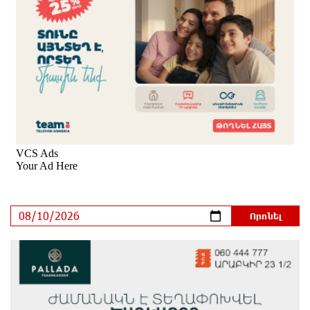
Հեշտ չէ կաթողիկոս դատելը, անգամ
դատավորներն են հրաժարվում, հասկանում են, որ
հետևանք կունենա
19 ժամ առաջ
Սխալ հարցից ճիշտ պատասխան չի ծնվում. Մհեր
Ավետիսյան
21 ժամ առաջ
Պետությունը կարծիքներով չի կառավարվում. այն
կառավարվում է գիտելիքով ու
պատասխանատվությամբ. Մհեր Ավետիսյան
21 ժամ առաջ
Ռուսաստանի ամենամեծ արևային
էլեկտրակայանը կկառուցվի Ամուրի մարզում
22 ժամ առաջ
Օգոստոսի 10-ից 13-ը գազանջատումներ են