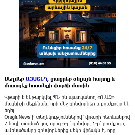
Սեղմեք
ԱՅՍՏԵՂ
, լրացրեք օնլայն հայտը և
մոռացեք հոսանքի վարձի մասին
Վթարի է ենթարկվել ՊՆ-ին պատկանող «ՈւԱԶ»
մակնիշի մեքենան, որի մեջ զինվորներ և բուժքույր են
եղել
Oragir.News-ի տեղեկություններով՝ վթարի հետևանքով
7 հոգի տուժած կա, որից 6-ը՝ զինվոր, 1-ը՝ բուժքույր,
ամենածանրը զինվորներից մեկի վիճակն է, որը