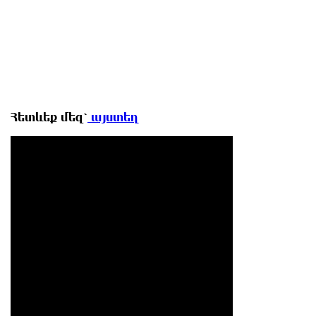
Հետևեք մեզ՝
այստեղ