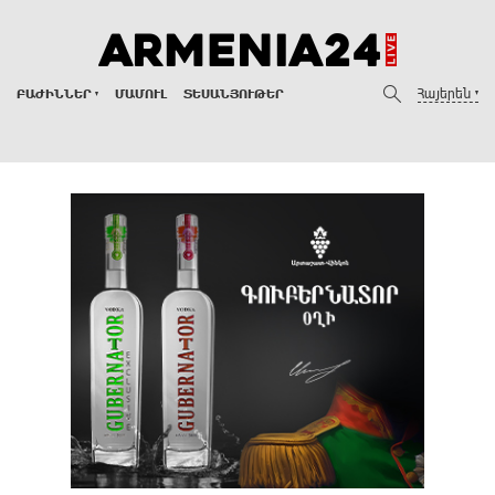
Հայերեն
ԲԱԺԻՆՆԵՐ
ՄԱՄՈՒԼ
ՏԵՍԱՆՅՈՒԹԵՐ