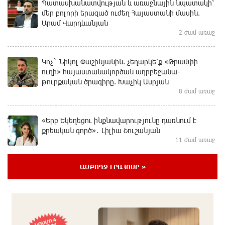
Պատասխանատվության և առաջնային նպատակի՝
մեր բոլորի երազած ուժեղ Հայաստանի մասին.
Արամ Վարդևանյան
2 ժամ առաջ
Կոչ` Նիկոլ Փաշինյանին. չեղարկե՛ք «Թրամփի
ուղի» հայաստանակործան ադրբեջանա-
թուրքական ծրագիրը. Խաչիկ Ասրյան
8 ժամ առաջ
«Երբ Եկեղեցու ինքնավարությունը դառնում է
քրեական գործ»․ Լիլիա Շուշանյան
11 ժամ առաջ
ԱՄԲՈՂՋ ԼՐԱՀՈՍԸ »
Կաթողիկոսի դատը. Ինչո՞ւ է ՌԴ-ն
սահմանափակումներ կիրառել․ ԵԱՏՄ կոլապսը.
Էդմոն Մարուքյան
16 ժամ առաջ