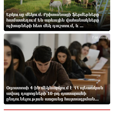
Զելենսկին ու Վուչիչը քննարկել են
համագործակցությունն ընդլայնելու
Երկուսը մեկում. Բրիտանացի ֆերմերները
հնարավորությունները
համատեղում են արևային վահանակները
1 օր առաջ
ոչխարների հետ մեկ դաշտում, և ...
5
7 օր առաջ
Հրդեհի ահազանգ Սայաթ-Նովա պողոտայում.
շենքից տարհանվել է 5 բնակիչ
1 օր առաջ
Ճապոնական Յակիշիմե կերամիկայի
ցուցահանդեսը երկարաձգվել է մինչև օգոստոսի
30-ը
1 օր առաջ
Օգոստոսի 4-ին մեկնարկում է ՀՀ պետական
Որոնվում է նախաձեռնված քրեական վարույթի
ավագ դպրոցների 10-րդ դասարանի
շրջանակներում
ընդունելության առցանց հայտագրման...
1 օր առաջ