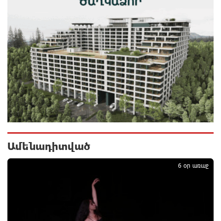
սպասվում
1 օր առաջ
Գերմանիայում ցույց է անցկացվել Մերցի
կառավարության դեմ
1 օր առաջ
Մոդին համաշխարհային ռեկորդ է սահմանել. 303
միլիոն դիտում՝ 24 ժամում
1 օր առաջ
Ամենադիտված
1
23-ամյա ուսանողի մշակած հավելվածը
հարավկորեական App Store-ում շրջանցել է
6 օր առաջ
նույնիսկ Google Maps-ը
1 օր առաջ
Ռուսաստանի տարածքում ոչնչացվել է
ուկրաինական 360 անօդաչու թռչող սարք