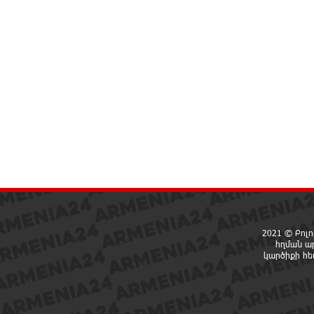
2021 © Բոլո
հղման ա
կարծիքի հ