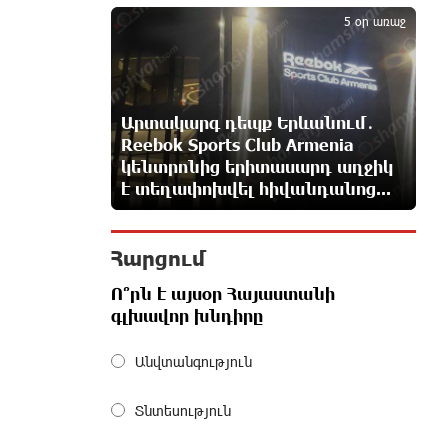
5
Որոնվում է նախաձեռնված
5 օր առաջ
քրեական վարույթի
շրջանակներում
14 ժամ առաջ
Արտակարգ դեպք Երևանում․
Փաշինյանն ու Թրամփը
հեռախոսազրույց են ունեցել
Reebok Sports Club Armenia
14 ժամ առաջ
կենտրոնից երիտասարդ աղջիկ
է տեղափոխվել հիվանդանոց...
Չհանե´ս խաչդ, Հայաստան
աշխարհ․ Ուժեղ Հայաստան
Հարցում
14 ժամ առաջ
Ո՞րն է այսօր Հայաստանի
գլխավոր խնդիրը
Սիցիլիայի օդանավակայանը
փակվել է Էթնա հրաբխի
Անվտանգություն
ժայթքման պատճառով
14 ժամ առաջ
Տնտեսություն
Հետվճարի փոխարեն՝