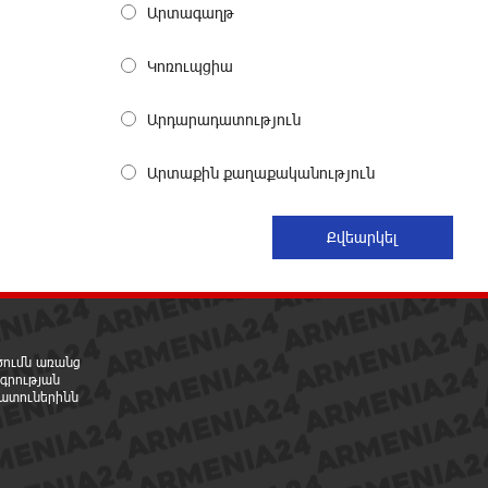
Արտագաղթ
արժանապատիվ և ֆիքսված
թոշակ․ ինչու է գործող
համակարգը սոցիալական անարդարության
Կոռուպցիա
խնդիր ստեղծում. Հրայր Կամենդատյան
14 ժամ առաջ
Արդարադատություն
Երևանի Կենտրոնում փոշու
Արտաքին քաղաքականություն
պարունակությունը գրեթե
ամբողջ շաբաթ գերազանցել է
թույլատրելի սահմանը
15 ժամ առաջ
Իրանը պատրաստ է բացել
Հորմուզի նեղուցը, եթե ԱՄՆ-ն
ընդունի հանրապետության
րծումն առանց
պայմանները
գրության
ատուներինն
15 ժամ առաջ
Երևանում անցկացվել է
հաշմանդամություն ունեցող