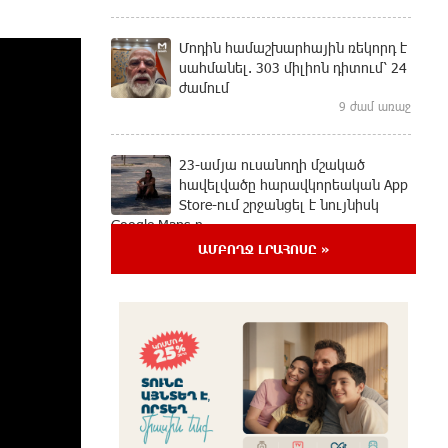
Մոդին համաշխարհային ռեկորդ է
սահմանել. 303 միլիոն դիտում՝ 24
ժամում
9 ժամ առաջ
23-ամյա ուսանողի մշակած
հավելվածը հարավկորեական App
Store-ում շրջանցել է նույնիսկ
Google Maps-ը
10 ժամ առաջ
ԱՄԲՈՂՋ ԼՐԱՀՈՍԸ »
Ռուսաստանի տարածքում
ոչնչացվել է ուկրաինական 360
անօդաչու թռչող սարք
10 ժամ առաջ
Օգոստոսի 10-ին, 11-ին, 12-ին, 13-
ին, 14-ին, 17-ին, 18-ին և 20-ին