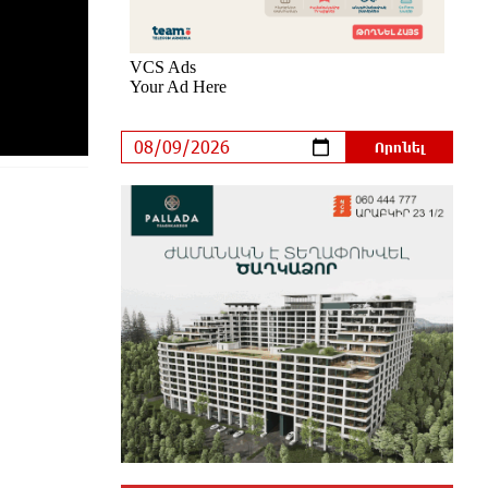
հարյուրավոր հասցեներում լույս
չի լինելու
10 ժամ առաջ
Ողբերգական դեպք՝ Երևանում․
Կիևյան կամրջի տակ
հայտնաբերվել է տղամարդու
մարմին
11 ժամ առաջ
Ադրբեջանի Սարով գյուղում տանը
18-ամյա աղջկա դի է
հայտնաբերվել
11 ժամ առաջ
Հայհիդրոմետի տնօրենը գրել է
11 ժամ առաջ