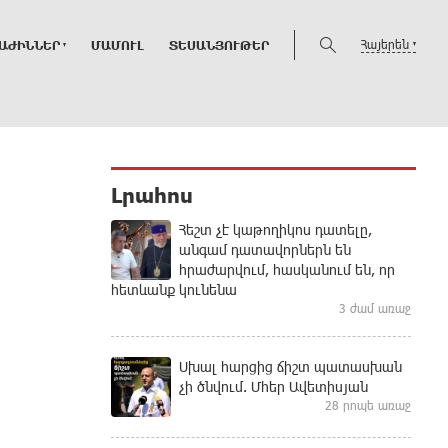
Հայերեն
ԱԺԻՆՆԵՐ
ՄԱՄՈՒԼ
ՏԵՍԱՆՅՈՒԹԵՐ
Լրահոս
Հեշտ չէ կաթողիկոս դատելը,
անգամ դատավորներն են
հրաժարվում, հասկանում են, որ
հետևանք կունենա
3 ժամ առաջ
Սխալ հարցից ճիշտ պատասխան
չի ծնվում. Մհեր Ավետիսյան
28 րոպե առաջ