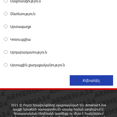
29.800 քկմ տարածքը կրճատվեց. Վարդևանյանը՝
Անվտանգություն
Հովհաննիսյանին
8 ժամ առաջ
Տնտեսություն
Ֆասթ Բանկը Սևան Ստարտափ Սամմիթին
Արտագաղթ
ներկայացրել է իր պրոդուկտներն ու քարտային
առաջարկները
Կոռուպցիա
8 ժամ առաջ
Արդարադատություն
Ընդդիմությունը պետք է իր շուրջը համախմբի
արտախորհրդարանական բոլոր ուժերին. Արեգ
Արտաքին քաղաքականություն
Սավգուլյան
8 ժամ առաջ
Կաթողիկոսի և հոգևոր դասի ներկայացուցիչների
նկատմամբ հարուցված այս խայտառակ քրեական
գործընթացը իշխանության կողմից քաղաքական
ուղիղ միջամտություն է Եկեղեցու ներքին գործերին և
2021 © Բոլոր իրավունքները պաշտպանված են: Armenia24.live
ինքնավարությանը. Ղահրամանյան
կայքի նյութերի օգտագործումն առանց հղման արգելվում է:
8 ժամ առաջ
Հրապարակման հեղինակի կարծիքը ոչ միշտ է համընկնում