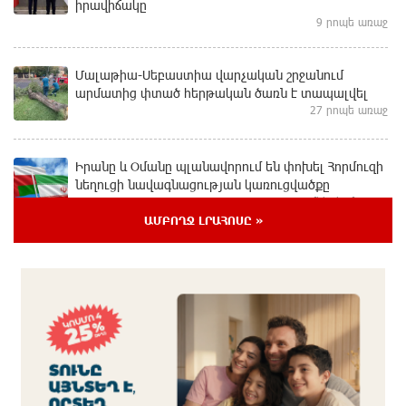
իրավիճակը
9 րոպե առաջ
Մալաթիա-Սեբաստիա վարչական շրջանում
արմատից փտած հերթական ծառն է տապալվել
27 րոպե առաջ
Իրանը և Օմանը պլանավորում են փոխել Հորմուզի
նեղուցի նավագնացության կառուցվածքը
մեկ ժամ առաջ
ԱՄԲՈՂՋ ԼՐԱՀՈՍԸ »
8-ամյա Մոնթե Մուրադյանն ու Սյունե Քոսակյանը
հաղթահարել են Արարատի գագաթը
մեկ ժամ առաջ
Վթար Լոռու մարզում․ փրկարարները վարորդին
դուրս են բերել արգելափակումից
մեկ ժամ առաջ