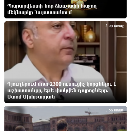
Պարարվեստի նոր ձևաչափի հաջող
ավելացել է
4 ժամ առաջ
մեկնարկը Հայաստանում
2
5 օր առաջ
Իսրայելի ՊԲ-ն հարձակվել է Լիբանանում
«Հըզբոլլահ»-ի հրամանատարական կետերի և
պահեստների վրա
4 ժամ առաջ
«Ռեալ Մադրիդ»-ն ու «ՌԲ Լայպցիգը»
համաձայնության են եկել Յան Դիոմանդեի
տրանսֆերի վերաբերյալ
5 ժամ առաջ
Գյուղերում մոտ 2300 ուսուցիչ կորցնելու է
աշխատանքը, եթե փակվեն դպրոցները.
Ատոմ Մխիթարյան
Այսօրվա կառավարությունը ուսանողներին
3
առաջարկում է պահանջարկ չունեցող
մասնագիտություններ. Ատոմ Մխիթարյան
3 օր առաջ
5 ժամ առաջ