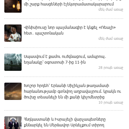
մի շարք հասցեների էլեկտրամատակարարում
մեկ ժամ առաջ
Վինիսիուսը նոր պայմանագիր է կնքել «Ռեալի»
հետ․ պաշտոնական
մեկ ժամ առաջ
Սպասվում է քամու ուժգնացում, ամպրոպ․
եղանակը՝ օգոստոսի 7-ից 11-ին
28 րոպե առաջ
Խոշոր հրդեհ՝ Երևանի Սիլիկյան թաղամասի
հարևանությամբ գտնվող աղբավայրում. կրակն ու
ծուխը տեսանելի են մի քանի կիլոմետրից
10 րոպե առաջ
Հնդկաստանի և Իսրայելի վարչապետները
քննարկել են Մերձավոր Արևելքում տիրող