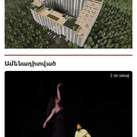
Ավտովթար՝ Կոտայքի մարզում. Զովունի-Եղվարդ
ճանապարհին բախվել են «Alfa Romeo»-ն և «Opel»-
ը. կա վիրավոր
3 ժամ առաջ
Արժևորվում է Շիրակի երգիծական
բանահյուսությունը
3 ժամ առաջ
Ամենադիտված
1
Վրաստանում պետական ​​պաշտոնյային կաշառելու
2 օր առաջ
փորձի համար քաղաքացի է ձերբակալվել
3 ժամ առաջ
ՌԴ-ն պատրաստ է շարունակել Հայաստանի
երկաթուղիների կոնցեսիոն կառավարումը.
Օվերչուկ
4 ժամ առաջ
Հայաստանի բնակչության թիվը շուրջ 7 հազարով