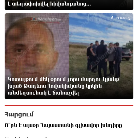
է տեղափոխվել հիվանդանոց...
6 ժամ առաջ
5
6 օր առաջ
ՈւՂԻՂ. Նարեկ Կարապետյանը հանդես է գալիս
հայտարարությամբ
7 ժամ առաջ
Moody’s-ը IDBank-ի վարկանիշային հեռանկարը
փոխել է դրականի
7 ժամ առաջ
Կոտայքում մեկ օրում չորս մարդու կյանք
խլած Թադևոս Հովակիմյանը կրկին
Վեհափառի անձնագրի մեջ գրված է՝ Գարեգին Բ․
անմեղսունակ է ճանաչվել
նույնիսկ քննիչներն ու դատախազներն են այդպես
դիմում նրան՝ իրենց հավատից ելնելով․
տեսանյութ
Հարցում
8 ժամ առաջ
Ո՞րն է այսօր Հայաստանի գլխավոր խնդիրը
Ռեբուսը լուծելու համար, ասեք թե ինչպե՞ս ՀՀ