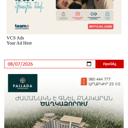
Երևանում երթուղիների փոփոխություն կլինի
2 ժամ առաջ
Օգոստոսի 7-ին՝ Գարեգին Բ Ամենայն Հայոց
Կաթողիկոսի դատական նիստը
2 ժամ առաջ
ՆԳՆ-ն՝ աղբակույտի տակ մնացած քաղաքացու
մահվան մասին
2 ժամ առաջ
«Համահայկական ճակատ» շարժումը
զորակցություն է հայտնում Ամենայն Հայոց
Կաթողիկոսին
2 ժամ առաջ