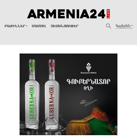
Հայերեն
ԲԱԺԻՆՆԵՐ
ՄԱՄՈՒԼ
ՏԵՍԱՆՅՈՒԹԵՐ