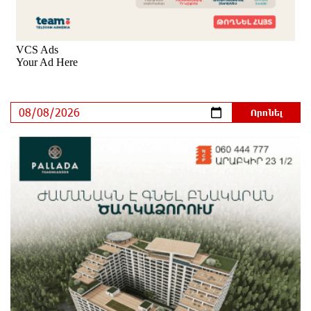
մեկ ժամ առաջ
«Պատմական հիշողությունը չի կարելի
քաղաքականություն դարձնել». Կարպիս Փաշոյան
2 ժամ առաջ
Երևանի և մարզերի տասնյակ հասցեներում
օգոստոսի 10-ին, 11-ին, 12-ին և 13-ին գազ չի
լինելու
11 ժամ առաջ
Հայ ուշուիստները 37 մեդալ են նվաճել
միջազգային մրցաշարում
11 ժամ առաջ
ԱՄՆ Սենատը մեծամասնությամբ ընդունել է
Ռուսաստանի և Իրանի դեմ պատժամիջոցների