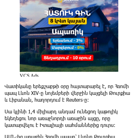
Վատիկանը երեքշաբթի օրը հայտարարել է, որ Հռոմի
պապ Լևոն XIV-ը նոյեմբերի վերջին կայցելի Թուրքիա
և Լիբանան, հաղորդում է Reuters-ը։
Սա կլինի 1,4 միլիարդ անդամ ունեցող կաթոլիկ
եկեղեցու նոր առաջնորդի առաջին այցը, որը
կատարվելու է Իտալիայի սահմաններից դուրս:
ԱՄՆ-ից առաջին Հռոմի պապը՝ Լևոնը Թուրքիա