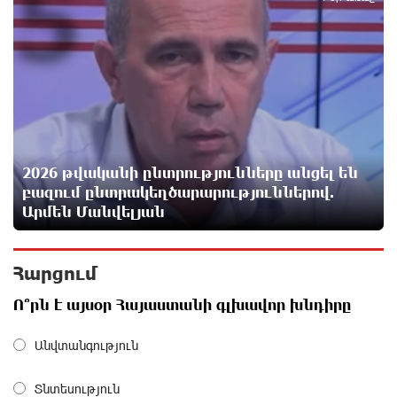
5
Մեր երկրում իշխանության և ընդդիմության
անվերջանալի պայքարում տուժում է միայն ու
միայն ՀՀ քաղաքացին. Աննա Կոստանյան
15 ժամ առաջ
Փրկարարները հայտանաբերել են մոլորված
զբոսաշրջիկներին
15 ժամ առաջ
2026 թվականի ընտրությունները անցել են
բազում ընտրակեղծարարություններով.
Արմեն Մանվելյան
ԼՀԿ-ն պահանջում է դադարեցնել Գարեգին Բ-ի և
եպիսկոպոսների դեմ քրեական հետապնդումը
15 ժամ առաջ
Հարցում
Ո՞րն է այսօր Հայաստանի գլխավոր խնդիրը
Սարյան փողոցի բնակարաններից մեկում
պայթյունի հետևանքով 55-ամյա տղամարդը
Անվտանգություն
այրվածքներով տեղափոխվել է
«Այրվածքաբանության ազգային կենտրոն»
15 ժամ առաջ
Տնտեսություն