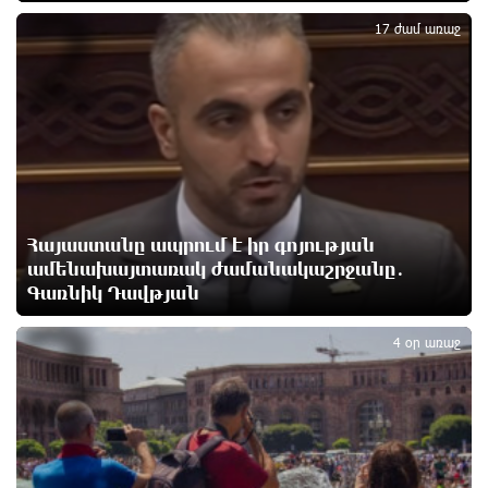
2
17 ժամ առաջ
«Ռեալը» հայտարարել է Դիոմանդեի տրանսֆերի
մասին
13 ժամ առաջ
Վանաձորում բшխվել են «Jeep Cherokee»-ն և
«Toyota Camry»-ն
13 ժամ առաջ
Հայաստանը ապրում է իր գոյության
Մասկը մերժել է Կիևի խնդրանքը՝ օգտագործել
ամենախայտառակ ժամանակաշրջանը․
Starlink-ը Ռուսաստանի դեմ հարվшծները
Գառնիկ Դավթյան
3
կառավարելու համար
14 ժամ առաջ
4 օր առաջ
Երևանում և մարզերում էլեկտրաէներգիայի
ընդհատումներ կլինեն
14 ժամ առաջ