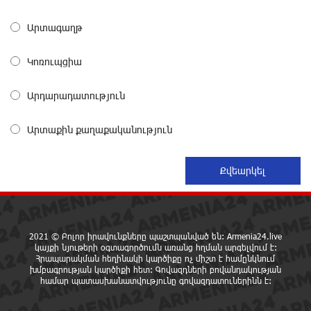
Արտագաղթ
Սլովակիայի արևելքում արտակարգ դրություն է
հայտարարվել շոգի ալիքների պատճառով
16 ժամ առաջ
Կոռուպցիա
Արդարադատություն
Երթևեկության կազմակերպման փոփոխություն
տեղի կունենա
16 ժամ առաջ
Արտաքին քաղաքականություն
Հայաստանի հավաքականի նախկին մարզիչը
կգլխավորի Ղազախստանի հավաքականը
16 ժամ առաջ
2021 © Բոլոր իրավունքները պաշտպանված են: Armenia24.live
ԱԱԾ-ն զեկույց է ներկայացրել
կայքի նյութերի օգտագործումն առանց հղման արգելվում է:
16 ժամ առաջ
Հրապարակման հեղինակի կարծիքը ոչ միշտ է համընկնում
խմբագրության կարծիքի հետ: Գովազդների բովանդակության
համար պատասխանատվությունը գովազդատուներինն է:
Թրամփը ասել է, որ հանրապետականները կարող