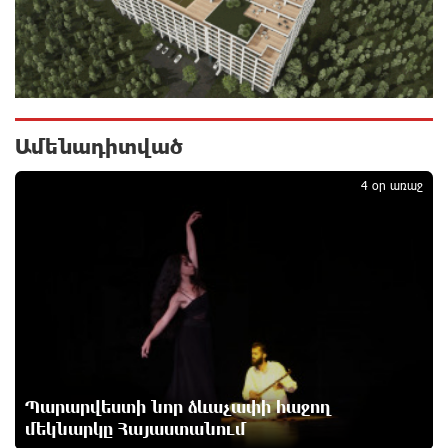
ընդլայնման օրինագիծը
11 ժամ առաջ
Երգչուհի Բեյոնսեն ​​4 դատական հայց է
ներկայացրել Թուրքիայում
12 ժամ առաջ
Ամենադիտված
1
Երևանյան լճում իրականացվել են մաքրման
4 օր առաջ
աշխատանքներ
12 ժամ առաջ
Իտալական Սիցիլիա կղզում ժայթքել է Էտնա
հրաբուխը
12 ժամ առաջ
Պայթյուն՝ Իրանում․ հաղորդվում է զոհերի ու
վիրավորների մասին
Պարարվեստի նոր ձևաչափի հաջող
13 ժամ առաջ
մեկնարկը Հայաստանում