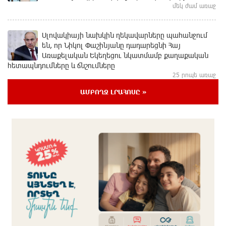
մեկ ժամ առաջ
Սլովակիայի նախկին ղեկավարները պահանջում
են, որ Նիկոլ Փաշինյանը դադարեցնի Հայ
Առաքելական Եկեղեցու նկատմամբ քաղաքական
հետապնդումները և ճնշումները
25 րոպե առաջ
ԱՄԲՈՂՋ ԼՐԱՀՈՍԸ »
Բանկային գաղտնիքի ապօրինի արտահոսք,
մերժված վարույթներ և լռող բանկեր. ահազանգում
է գործարարը
8 րոպե առաջ
Ավետիք Չալաբյանն օրինակելի հայ է և չի
վախենում իշխանությունների
ապօրինություններից. Լարիսա Ալավերդյան
14 րոպե առաջ
Մեր ուժը մեր աշխատակիցներն են. ԶՊՄԿ