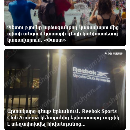
հայտարարվել շոգի ալիքների պատճառով
13 ժամ առաջ
Երթևեկության կազմակերպման փոփոխություն
Պետությունը արձագանքող կառավարումից
տեղի կունենա
պիտի անցում կատարի դեպի կանխատեսող
13 ժամ առաջ
կառավարում. «Փաստ»
5
4 օր առաջ
Հայաստանի հավաքականի նախկին մարզիչը
կգլխավորի Ղազախստանի հավաքականը
13 ժամ առաջ
ԱԱԾ-ն զեկույց է ներկայացրել
14 ժամ առաջ
Արտակարգ դեպք Երևանում․ Reebok Sports
Թրամփը ասել է, որ հանրապետականները կարող
Club Armenia կենտրոնից երիտասարդ աղջիկ
են պարտվել Կոնգրեսի միջանկյալ
է տեղափոխվել հիվանդանոց...
ընտրություններում