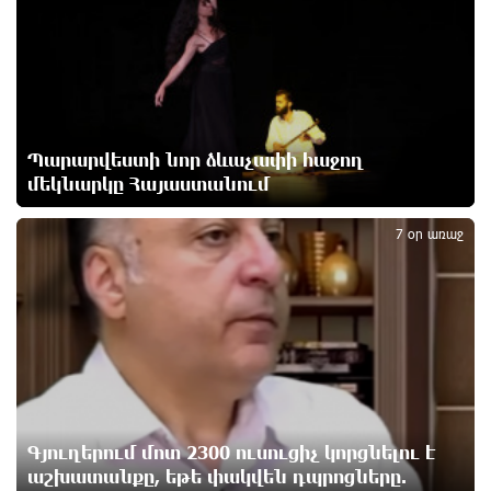
ԵԱՏՄ֊ն չի ուզում, որ իր միջոցներով զարգանա
Հայաստանի տնտեսությունը ու հետո գնա ԵՄ.
Արշակ Կարապետյան
12 ժամ առաջ
Պարարվեստի նոր ձևաչափի հաջող
մեկնարկը Հայաստանում
2
ԱՄՆ վերաքննիչ դատարանը արգելափակել է
Թրամփի 400 միլիոն դոլար արժողությամբ
7 օր առաջ
Սպիտակ տան պարահանդեսային դահլիճի
նախագիծը
12 ժամ առաջ
Կաթողիկոսի նկատմամբ իրականացվող
բռնադատավարությունը միահեծան իշխանության
հետևանք է. Հանրային Դաշինք
12 ժամ առաջ
Գյուղերում մոտ 2300 ուսուցիչ կորցնելու է
Մեր երկրում իշխանության և ընդդիմության
աշխատանքը, եթե փակվեն դպրոցները.