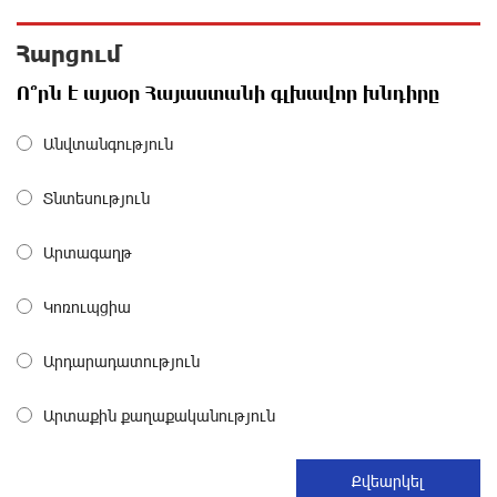
14 ժամ առաջ
Հարցում
«ՀայաՔվեի» անդամները ևս Վաղարշապատի
Ո՞րն է այսօր Հայաստանի գլխավոր խնդիրը
դատարանի բակում են` հաջակցություն Հայ
առաքելական եկեղեցու և նրա Հովվապետի
14 ժամ առաջ
Անվտանգություն
Տնտեսություն
Օգոստոսի 7-ը ասորի ժողովրդի ցեղասպանության
հիշատակի օրն է․ Ուժեղ Հայաստան
14 ժամ առաջ
Արտագաղթ
Կոռուպցիա
Հայաստանը ապրում է իր գոյության
ամենախայտառակ ժամանակաշրջանը․ Գառնիկ
Դավթյան
Արդարադատություն
14 ժամ առաջ
Արտաքին քաղաքականություն
Այսօր ամոթի օր է, այսօր Էջմիածնում դատում են
Ամենայն Հայոց Կաթողիկոսին. Մարիաննա
Ղահրամանյան