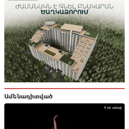
մասին
10 ժամ առաջ
Վանաձորում բшխվել են «Jeep Cherokee»-ն և
«Toyota Camry»-ն
11 ժամ առաջ
Մասկը մերժել է Կիևի խնդրանքը՝ օգտագործել
Starlink-ը Ռուսաստանի դեմ հարվшծները
կառավարելու համար
11 ժամ առաջ
Երևանում և մարզերում էլեկտրաէներգիայի
ընդհատումներ կլինեն
Ամենադիտված
1
11 ժամ առաջ
4 օր առաջ
Ստեփանավանում ռուս կին է փորձել ինքնասպան
լինել
11 ժամ առաջ