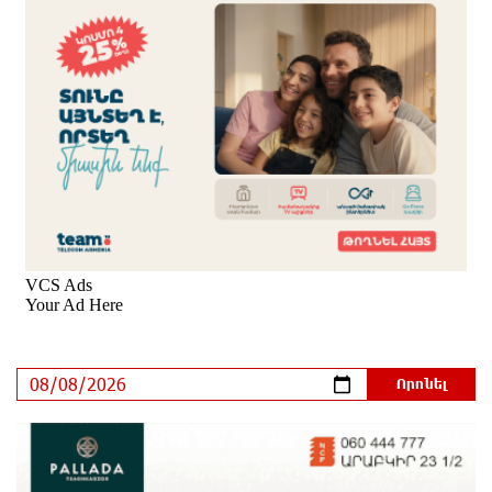
Երգչուհի Բեյոնսեն ​​4 դատական հայց է
ներկայացրել Թուրքիայում
9 ժամ առաջ
Երևանյան լճում իրականացվել են մաքրման
աշխատանքներ
9 ժամ առաջ
Իտալական Սիցիլիա կղզում ժայթքել է Էտնա
հրաբուխը
10 ժամ առաջ
Պայթյուն՝ Իրանում․ հաղորդվում է զոհերի ու
վիրավորների մասին
10 ժամ առաջ
«Ռեալը» հայտարարել է Դիոմանդեի տրանսֆերի