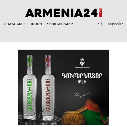
Հայերեն
ԲԱԺԻՆՆԵՐ
ՄԱՄՈՒԼ
ՏԵՍԱՆՅՈՒԹԵՐ