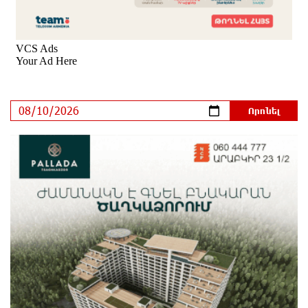
Ռուսաստանի տարածքում ոչնչացվել է
ուկրաինական 360 անօդաչու թռչող սարք
1 օր առաջ
Օգոստոսի 10-ին, 11-ին, 12-ին, 13-ին, 14-ին, 17-ին,
18-ին և 20-ին հարյուրավոր հասցեներում լույս չի
լինելու
1 օր առաջ
Ողբերգական դեպք՝ Երևանում․ Կիևյան կամրջի
տակ հայտնաբերվել է տղամարդու մարմին
1 օր առաջ
Ադրբեջանի Սարով գյուղում տանը 18-ամյա աղջկա
դի է հայտնաբերվել
1 օր առաջ
Հայհիդրոմետի տնօրենը գրել է
1 օր առաջ