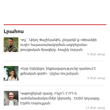
Լրահոս
Կոչ` Նիկոլ Փաշինյանին. չեղարկե՛ք «Թրամփի
ուղի» հայաստանակործան ադրբեջանա-
թուրքական ծրագիրը. Խաչիկ Ասրյան
6 ժամ առաջ
«Երբ Եկեղեցու ինքնավարությունը դառնում է
քրեական գործ»․ Լիլիա Շուշանյան
9 ժամ առաջ
Կաթողիկոսի դատը. Ինչո՞ւ է ՌԴ-ն
սահմանափակումներ կիրառել․ ԵԱՏՄ կոլապսը.
Էդմոն Մարուքյան
13 ժամ առաջ