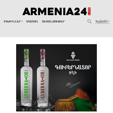
Հայերեն
ԲԱԺԻՆՆԵՐ
ՄԱՄՈՒԼ
ՏԵՍԱՆՅՈՒԹԵՐ