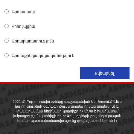
Արտագաղթ
Ադրբեջանցիների բնակեցումը Հայաստանում լուրջ
վտանգներ է պարունակում. Ավետիք Չալաբյան
Կոռուպցիա
1 օր առաջ
Արդարադատություն
«Հայաքվե»-ի հայտարարությունից հետո WCC-ն
արձագանքել է Հայ Եկեղեցու շուրջ ստեղծված
Արտաքին քաղաքականություն
իրավիճակին
1 օր առաջ
«Շտապ հաստատեք քարտի տվյալները»․ IDBank-ը
զգուշացնում է հյուրանոցների ամրագրման հետ
կապված զեղծարարությունների մասին
1 օր առաջ
2021 © Բոլոր իրավունքները պաշտպանված են: Armenia24.live
կայքի նյութերի օգտագործումն առանց հղման արգելվում է:
Հրապարակման հեղինակի կարծիքը ոչ միշտ է համընկնում
Մհեր Անանյանն ընդգրկվել է Յունիբանկի
խմբագրության կարծիքի հետ: Գովազդների բովանդակության
համար պատասխանատվությունը գովազդատուներինն է:
Վարչության կազմում
1 օր առաջ