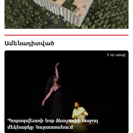
Արտակարգ դեպք՝ Երևանում․ կոտրել են «Հույս
բոլոր մարդկանց» հիմնադրամի շենքի
պատուհաններն ու դռները
1 օր առաջ
Ամենադիտված
1
5 օր առաջ
Ալիևն ու Թրամփը հեռախոսազրույց են ունեցել
1 օր առաջ
«Ինտեր»-ը հաղթեց «Յուվենտուս»-ին
1 օր առաջ
Քրեական վարույթի շրջանակում անձի անձնական
Պարարվեստի նոր ձևաչափի հաջող
և ընտանեկան կյանքին առնչվող տվյալների
մեկնարկը Հայաստանում
անհարկի հրապարակումն անթույլատրելի է. ՄԻՊ