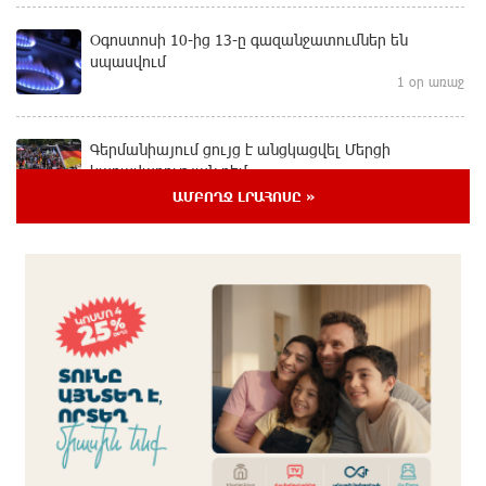
Օգոստոսի 10-ից 13-ը գազանջատումներ են
սպասվում
1 օր առաջ
Գերմանիայում ցույց է անցկացվել Մերցի
կառավարության դեմ
1 օր առաջ
ԱՄԲՈՂՋ ԼՐԱՀՈՍԸ »
Մոդին համաշխարհային ռեկորդ է սահմանել. 303
միլիոն դիտում՝ 24 ժամում
1 օր առաջ
23-ամյա ուսանողի մշակած հավելվածը
հարավկորեական App Store-ում շրջանցել է
նույնիսկ Google Maps-ը
1 օր առաջ