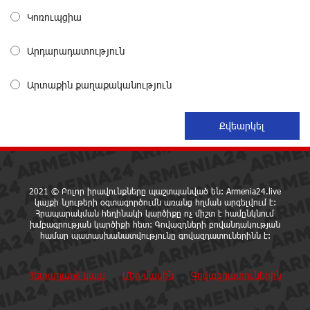
6 ժամ առաջ
Կոռուպցիա
Գնաճային ռիսկերի, արտահանման խնդիրների և
Արդարադատություն
աճի կայունության մարտահրավերների
համախումբը. «Փաստ»
6 ժամ առաջ
Արտաքին քաղաքականություն
Քաղաքական սուր կոնտրաստն ու դիսբալանսը.
«Փաստ»
6 ժամ առաջ
2021 © Բոլոր իրավունքները պաշտպանված են: Armenia24.live
Ընտրություններն ավարտվեցին,
կայքի նյութերի օգտագործումն առանց հղման արգելվում է:
իշխանություններին էլ ոչինչ չի հետաքրքրու՞մ.
Հրապարակման հեղինակի կարծիքը ոչ միշտ է համընկնում
«Փաստ»
խմբագրության կարծիքի հետ: Գովազդների բովանդակության
6 ժամ առաջ
համար պատասխանատվությունը գովազդատուներինն է:
Նոր պարտքեր են ներգրավում ճեղքերը փակելու
Հետադարձ կապ
Մեր մասին
Գովազդատուներին
համար. «Փաստ»
6 ժամ առաջ