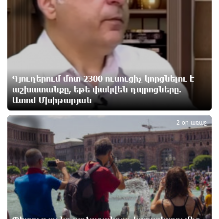
Ամեն ընտրություններից հետո իշխանական
պատգամավորների թիվը փոքրանում է, գնալով
ավելի է փոքրանալու. Նարեկ Կարապետյան
3 ժամ առաջ
Գյուղերում մոտ 2300 ուսուցիչ կորցնելու է
Սամվել Կարապետյանի տեսլականը համոզեց ինձ
աշխատանքը, եթե փակվեն դպրոցները.
վերադառնալ քաղաքականություն․ Արամ
Վարդևանյան
Ատոմ Մխիթարյան
3
3 ժամ առաջ
2 օր առաջ
Մի´ հանձնվիր թուրքական ողորմածությանը,
պայքարիր մինչև վերջ. Ավետիք Չալաբյանի
ուղերձը կալանավայրից
3 ժամ առաջ
«Չեմ վերադառնալու փաստաբանական
գործունեությանը»․ Արամ Վարդևանյան
3 ժամ առաջ