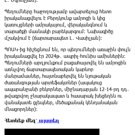
Պեղումները հաջողությամբ ավարտելուց հետո
իրականացվելու է Բերդկունք ամրոցի և կից
կառույցների ամրակայում, վերականգնում և
տարածքի մասնակի բարեկարգում։ Նախագիծը
մշակվում է (ճարտարապետ Լ․ Վասիլյան)։
ՊՈԱԿ-ից հիշեցնում են, որ պեղումների առաջին փուլն
իրականացվել էր 2024թ․ ապրիլ-հունիս ամիսներին։
Պեղումների արդյունքում բացահայտվել են ամրոցին
առնչվող ճարտարապետական կարևոր
մանրամասներ, հայտնաբերվել են նյութական
ժառանգության արտեֆակտներ (ապակուց
ապարանջանի բեկորներ, միջնադարյան 12-14-րդ դդ․
թվագրվող ջնարակապատ և հասարակ խեցեղեն ու
վանակատե ցլեպներ, մեծաքանակ կենդանական
մնացորդներ)։
Հետևեք մեզ՝
այստեղ