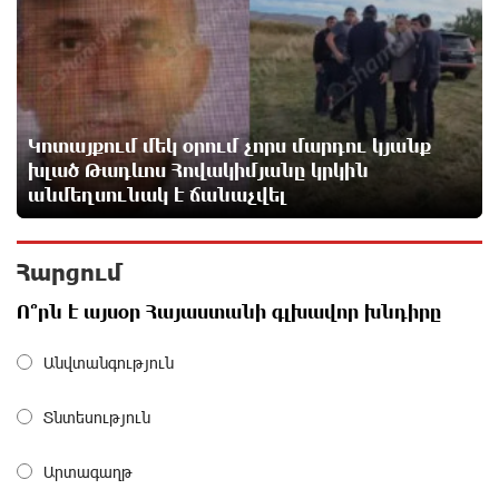
ՀՀ պաշտպանության նախկին նախարար,
«Համահայկական ճակատ» շարժման առաջնորդ,
հետախույզ, գեներալ-մայոր Արշակ Կարապետյան
4 ժամ առաջ
Կոտայքում մեկ օրում չորս մարդու կյանք
խլած Թադևոս Հովակիմյանը կրկին
Ինչո՞ւ է Հայաստանի գյուղատնտեսությունը
անմեղսունակ է ճանաչվել
կորցնում իր դիմադրողականությունը. «Փաստ»
6 ժամ առաջ
Հարցում
Քարը քարին չեն թողնի. «Փաստ»
Ո՞րն է այսօր Հայաստանի գլխավոր խնդիրը
6 ժամ առաջ
Անվտանգություն
«Եթե չկա տնտեսական ինքնիշխանություն, ապա
Տնտեսություն
չի կարող լինել քաղաքական ինքնիշխանություն.
առաջիկա խոշորագույն վտանգներից է
Արտագաղթ
գործազրկության և աղքատության աճը». «Փաստ»