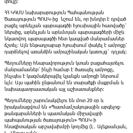
փուլը։
ՀՀ ԿԳՄՍ նախարարություն Պահպանության
Ծառայություն ՊՈԱԿ-ից նշում են, որ խնդիր է դրված
բացել արևելյան պարսպագծի հյուսիսային հատվածը`
ներսից, արևելյան և արևմտյան պարսպագծերի միջև
նկատվող պարսպագծի հետ կապված մանրամասներ
ճշտել։ Այն ենթադրաբար հյուսիսում փակել է ամրոցը՝
դարձնելով առանձին ամրաշինական կառույց` դղյակ։
Պեղումները հնարավորություն կտան բացահայտելու
մանրամասներ՝ ինչի համար է ծառայել ամրոցը,
ինչպես է կազմակերպվել կյանքն ամրոցի ներսում
ևլն։ Այս պահին ընթանում են տարածքի մաքրման և
նախապատրաստական այլ աշխատանքներ։
Պեղումները շարունակվելու են մոտ 20 օր և
իրականացվում են «Պատմամշակութային արգելոց-
թանգարանների և պատմական միջավայրի
պահպանության ծառայություն» ՊՈԱԿ-ի
հնագիտական արշավախմբի կողմից (Լ․ Ալեքսանյան,
Լ․ Մկրտչյան)։