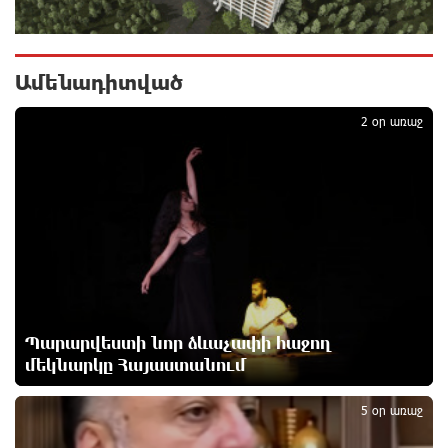
9-րդ գումարման Ազգային ժողովում այս պահին
ընթանում է Արամ Վարդևանյանի՝ ԱԺ նախագահի
Ամենադիտված
տեղակալի ընտրությունը
1
2 ժամ առաջ
2 օր առաջ
Առանց հանքարդյունաբերության
տեխնոլոգիական առաջընթացն անհնար է․
Վարդան Ջհանյան
2 ժամ առաջ
Ավետիք Չալաբյանին կալանավորել են
անօրինական հիմքերով. Անահիտ Ադամյան
2 ժամ առաջ
Պարարվեստի նոր ձևաչափի հաջող
մեկնարկը Հայաստանում
2
Ժողովո՛ւրդ, Սամվել Կարապետյանի,
սրբազանների կալանքը ապօրինի է եղել. Արամ
5 օր առաջ
Վարդևանյան
3 ժամ առաջ