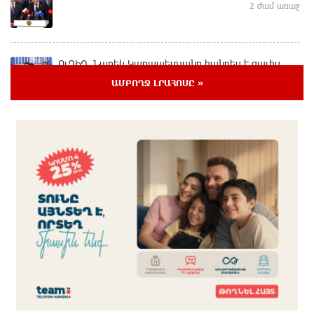
2 ժամ առաջ
ՈւՂԻՂ. Նարեկ Կարապետյանը հանդես է գալիս
հայտարարությամբ
ԱՄԲՈՂՋ ԼՐԱՀՈՍԸ »
մեկ ժամ առաջ
Moody’s-ը IDBank-ի վարկանիշային հեռանկարը
փոխել է դրականի
մեկ ժամ առաջ
Վեհափառի անձնագրի մեջ գրված է՝ Գարեգին Բ․
նույնիսկ քննիչներն ու դատախազներն են այդպես
դիմում նրան՝ իրենց հավատից ելնելով․
տեսանյութ
26 րոպե առաջ
Ռեբուսը լուծելու համար, ասեք թե ինչպե՞ս ՀՀ