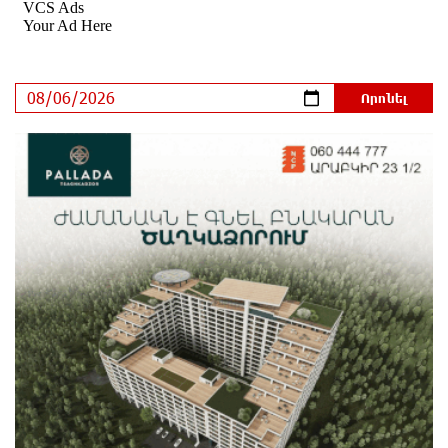
29.800 քկմ տարածքը կրճատվեց. Վարդևանյանը՝
Հովհաննիսյանին
13 րոպե առաջ
Ֆասթ Բանկը Սևան Ստարտափ Սամմիթին
ներկայացրել է իր պրոդուկտներն ու քարտային
առաջարկները
4 րոպե առաջ
Ընդդիմությունը պետք է իր շուրջը համախմբի
արտախորհրդարանական բոլոր ուժերին. Արեգ
Սավգուլյան
16 րոպե առաջ
Կաթողիկոսի և հոգևոր դասի ներկայացուցիչների
նկատմամբ հարուցված այս խայտառակ քրեական
գործընթացը իշխանության կողմից քաղաքական
ուղիղ միջամտություն է Եկեղեցու ներքին գործերին և
ինքնավարությանը. Ղահրամանյան
21 րոպե առաջ