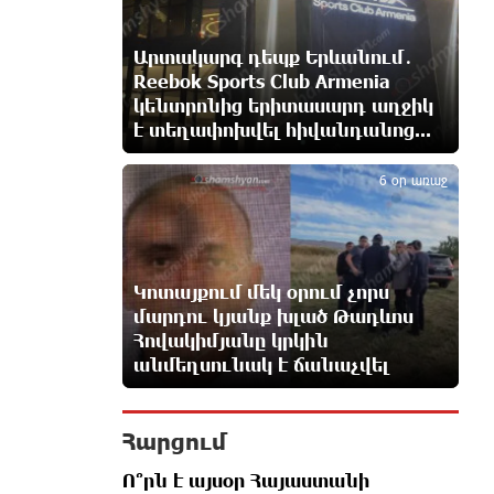
ելնելով․ տեսանյութ
2 ժամ առաջ
Արտակարգ դեպք Երևանում․
Reebok Sports Club Armenia
Ռեբուսը լուծելու համար, ասեք թե
կենտրոնից երիտասարդ աղջիկ
ինչպե՞ս ՀՀ 29.800 քկմ տարածքը
է տեղափոխվել հիվանդանոց...
5
կրճատվեց. Վարդևանյանը՝
Հովհաննիսյանին
6 օր առաջ
2 ժամ առաջ
Ֆասթ Բանկը Սևան Ստարտափ
Սամմիթին ներկայացրել է իր
պրոդուկտներն ու քարտային
Կոտայքում մեկ օրում չորս
առաջարկները
մարդու կյանք խլած Թադևոս
2 ժամ առաջ
Հովակիմյանը կրկին
անմեղսունակ է ճանաչվել
Ընդդիմությունը պետք է իր շուրջը
համախմբի
Հարցում
արտախորհրդարանական բոլոր
ուժերին. Արեգ Սավգուլյան
Ո՞րն է այսօր Հայաստանի
3 ժամ առաջ