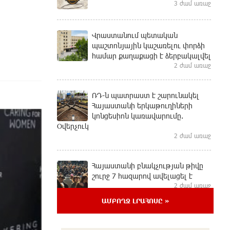
3 ժամ առաջ
Վրաստանում պետական ​​
պաշտոնյային կաշառելու փորձի
համար քաղաքացի է ձերբակալվել
2 ժամ առաջ
ՌԴ-ն պատրաստ է շարունակել
Հայաստանի երկաթուղիների
կոնցեսիոն կառավարումը.
Օվերչուկ
2 ժամ առաջ
Հայաստանի բնակչության թիվը
շուրջ 7 հազարով ավելացել է
2 ժամ առաջ
ԱՄԲՈՂՋ ԼՐԱՀՈՍԸ »
Իսրայելի ՊԲ-ն հարձակվել է
Լիբանանում «Հըզբոլլահ»-ի