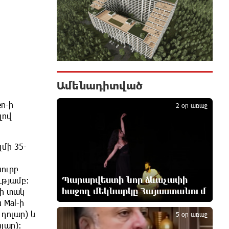
մեկ ժամ առաջ
Սամվել Կարապետյանը «ամբողջ
հայության խայտառակություն» է
անվանել Ամենայն Հայոց
Կաթողիկոսի նկատմամբ
դատավարությունը
Ամենադիտված
1
11 րոպե առաջ
en-ի
2 օր առաջ
լով
Մեր կրոնական զգացմունքների
հետ խաղը ունենալու է
հետևանքներ․ Նարեկ
մի 35-
Կարապետյան
17 րոպե առաջ
նուրբ
Պարարվեստի նոր ձևաչափի
ւթյամբ։
Ռուսաստանի հետ խնդիրները
հաջող մեկնարկը Հայաստանում
ի տակ
2
պետք է լուծել դիվանագիտական
u Mal-ի
ճանապարհով․ Նարեկ
դոլար) և
5 օր առաջ
Կարապետյան
լար)։