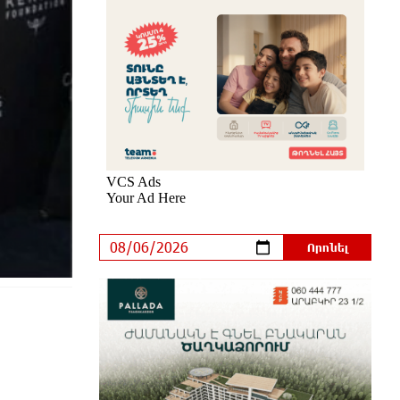
հրամանատարական կետերի և
պահեստների վրա
2 ժամ առաջ
«Ռեալ Մադրիդ»-ն ու «ՌԲ
Լայպցիգը» համաձայնության են
եկել Յան Դիոմանդեի տրանսֆերի
վերաբերյալ
մեկ ժամ առաջ
Այսօրվա կառավարությունը
ուսանողներին առաջարկում է
պահանջարկ չունեցող
մասնագիտություններ. Ատոմ Մխիթարյան
մեկ ժամ առաջ
Հայրենիքը փոքրանում է մեր
աչքերի առաջ․ ազգային
ողբերգություն է․ Ավետիք
Չալաբյան