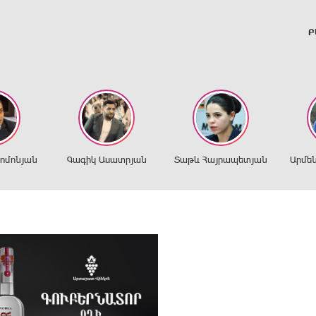
Բ
ղոմոնյան
Գագիկ Ասատրյան
Տաթև Հայրապետյան
Արմե