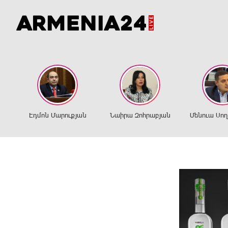
Էդմոն Մարուքյան
Նաիրա Զոհրաբյան
Մենուա Սո