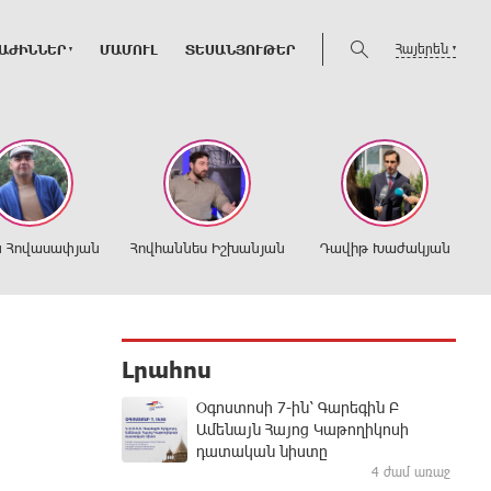
Հայերեն
ԱԺԻՆՆԵՐ
ՄԱՄՈՒԼ
ՏԵՍԱՆՅՈՒԹԵՐ
ն Հովասափյան
Հովհաննես Իշխանյան
Դավիթ Խաժակյան
Լրահոս
Օգոստոսի 7-ին՝ Գարեգին Բ
Ամենայն Հայոց Կաթողիկոսի
դատական նիստը
4 ժամ առաջ