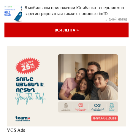
В мобильном приложении Юнибанка теперь можно
зарегистрироваться также с помощью imID
5 дней назад
ВСЯ ЛЕНТА »
«Бесплатные бонусы в играх»: IDBank
предупреждает о кибератаках на школьников
7 дней назад
ЕАЭС со временем будет расширяться. Когда-нибудь
это поймёт и рядовой армянин, но будет уже поздно
8 дней назад
Если Израиль использует тему Геноцида армян
против Эрдогана, то что для него значит сам
Геноцид?
8 дней назад
ВТБ (Армения): вклад «Стабильный» — до 10%