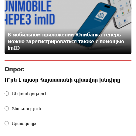
26 дней назад
Пашинян замотивирован уничтожить Армению․
Аршак Карапетян
В мобильном приложении Юнибанка теперь
28 дней назад
можно зарегистрироваться также с помощью
imID
«Мой лес Армения» — бенефициар инициативы
«Сила одного драма» в июле
Опрос
28 дней назад
Ո՞րն է այսօր Հայաստանի գլխավոր խնդիրը
Станьте акционером Юнибанка и воспользуйтесь
Անվտանգություն
выгодным инвестиционным предложением
28 дней назад
Տնտեսություն
IDBank предупреждает о мошеннических звонках от
Արտագաղթ
имени пенсионных фондов
29 дней назад