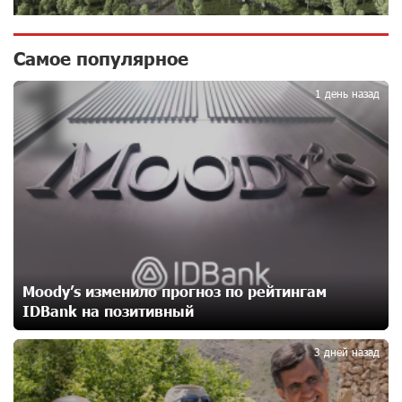
Никогда Нагорный Карабах не был в составе
Самое популярное
1
независимого Азербайджана. Аршак Карапетян
11 дней назад
1 день назад
Бывший премьер-министр Словакии обратился к
президенту страны с просьбой содействовать
освобождению армянских заключенных,
осужденных в Азербайджане
14 дней назад
Против кого вооружается Азербайджан? Аршак
Карапетян
Moody’s изменило прогноз по рейтингам
16 дней назад
IDBank на позитивный
2
При поддержке Ucom в спортивной школе Вайка
3 дней назад
установлена солнечная электростанция мощностью
15 кВт