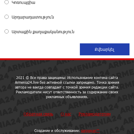
Կոռուպցիա
Небольшой французский уголок в Раздане при
Արդարադատություն
сотрудничестве с Конверс МСБ
30 дней назад
Արտաքին քաղաքականություն
Предателя Пашиняна нужно скинуть с трона. Аршак
Карапетян
30 дней назад
Зачем Пашинян полетел в Россию?․ Аршак
2021 © Все права защищены: Использование контена сайта
Карапетян
Armenia24.live без активной ссылки запрещено. Точка зрения
около одного месяца назад
автора не ваегда совпадает с точкой зрения редакции сайта.
Рекламодатели несут ответственность за содержание своих
рекламных объявлениях.
Рост цен на продукты в Армении ускорился до 8,6%:
ЕАБР
Обратная связь
О нас
Рекламодателям
около одного месяца назад
Создание и обслуживание:
sargssyan™