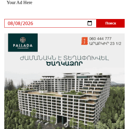
годовых и оформление в мобильном приложении
9 дней назад
Платформа Rate.Trading на Seaside Startup Summit:
IDBank представил инновационное решение
9 дней назад
Состоялось открытие Khachaturian Rooftop при
поддержке IDBank
10 дней назад
Пашинян ты упустил свой шанс уйти спокойно.
Аршак Карапетян
11 дней назад
Обновленный Центр продаж и обслуживания Ucom
открылся по адресу ул. Шаумяна, 24/2 в Арарате
11 дней назад