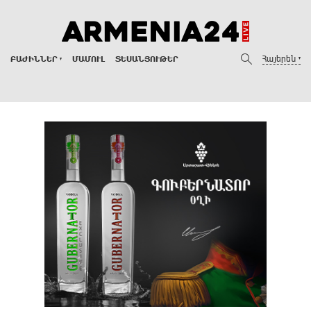
Հայերեն
ԲԱԺԻՆՆԵՐ
ՄԱՄՈՒԼ
ՏԵՍԱՆՅՈՒԹԵՐ