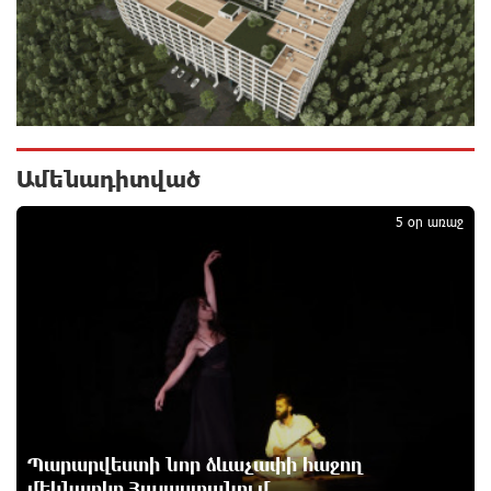
15 ժամ առաջ
«Ինտեր»-ը հաղթեց «Յուվենտուս»-ին
15 ժամ առաջ
Ամենադիտված
1
Քրեական վարույթի շրջանակում անձի անձնական
5 օր առաջ
և ընտանեկան կյանքին առնչվող տվյալների
անհարկի հրապարակումն անթույլատրելի է. ՄԻՊ
15 ժամ առաջ
Զելենսկին ու Վուչիչը քննարկել են
համագործակցությունն ընդլայնելու
հնարավորությունները
16 ժամ առաջ
Պարարվեստի նոր ձևաչափի հաջող
Հրդեհի ահազանգ Սայաթ-Նովա պողոտայում.
մեկնարկը Հայաստանում