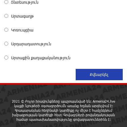
Տնտեսություն
19 ժամ առաջ
Արտագաղթ
«Շտապ հաստատեք քարտի տվյալները»․ IDBank-ը
զգուշացնում է հյուրանոցների ամրագրման հետ
Կոռուպցիա
կապված զեղծարարությունների մասին
20 ժամ առաջ
Արդարադատություն
Մհեր Անանյանն ընդգրկվել է Յունիբանկի
Արտաքին քաղաքականություն
Վարչության կազմում
20 ժամ առաջ
«Սմայլ Սվիթ»-ի զարգացման ճանապարհը
Կոնվերս Բանկի գործընկերությամբ
20 ժամ առաջ
2021 © Բոլոր իրավունքները պաշտպանված են: Armenia24.live
կայքի նյութերի օգտագործումն առանց հղման արգելվում է:
Ինչպես է ՔՊ-ն «հարգում» ժողովրդի քվեն.
Հրապարակման հեղինակի կարծիքը ոչ միշտ է համընկնում
խմբագրության կարծիքի հետ: Գովազդների բովանդակության
Մարիաննա Ղահրամանյան
համար պատասխանատվությունը գովազդատուներինն է:
21 ժամ առաջ