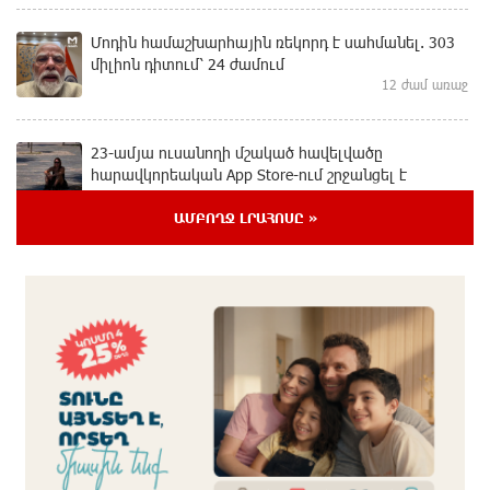
Մոդին համաշխարհային ռեկորդ է սահմանել. 303
միլիոն դիտում՝ 24 ժամում
12 ժամ առաջ
23-ամյա ուսանողի մշակած հավելվածը
հարավկորեական App Store-ում շրջանցել է
նույնիսկ Google Maps-ը
13 ժամ առաջ
ԱՄԲՈՂՋ ԼՐԱՀՈՍԸ »
Ռուսաստանի տարածքում ոչնչացվել է
ուկրաինական 360 անօդաչու թռչող սարք
13 ժամ առաջ
Օգոստոսի 10-ին, 11-ին, 12-ին, 13-ին, 14-ին, 17-ին,
18-ին և 20-ին հարյուրավոր հասցեներում լույս չի
լինելու
13 ժամ առաջ