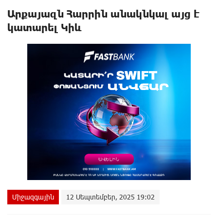
Արքայազն Հարրին անակնկալ այց է
կատարել Կիև
Միջազգային
12 Սեպտեմբեր, 2025 19:02