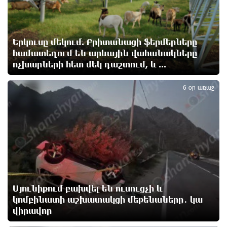
Սիցիլիայի օդանավակայանը փակվել է Էթնա
հրաբխի ժայթքման պատճառով
Երկուսը մեկում. Բրիտանացի ֆերմերները
17 ժամ առաջ
համատեղում են արևային վահանակները
ոչխարների հետ մեկ դաշտում, և ...
4
Հետվճարի փոխարեն՝ արժանապատիվ և ֆիքսված
6 օր առաջ
թոշակ․ ինչու է գործող համակարգը սոցիալական
անարդարության խնդիր ստեղծում. Հրայր
Կամենդատյան
17 ժամ առաջ
Երևանի Կենտրոնում փոշու պարունակությունը
գրեթե ամբողջ շաբաթ գերազանցել է թույլատրելի
սահմանը
18 ժամ առաջ
Սյունիքում բախվել են ուսուցչի և
կոմբինատի աշխատակցի մեքենաները․ կա
վիրավոր
Իրանը պատրաստ է բացել Հորմուզի նեղուցը, եթե
ԱՄՆ-ն ընդունի հանրապետության պայմանները