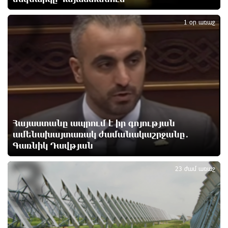
2
շենքից տարհանվել է 5 բնակիչ
16 ժամ առաջ
1 օր առաջ
Ճապոնական Յակիշիմե կերամիկայի
ցուցահանդեսը երկարաձգվել է մինչև օգոստոսի
30-ը
16 ժամ առաջ
Որոնվում է նախաձեռնված քրեական վարույթի
շրջանակներում
Հայաստանը ապրում է իր գոյության
17 ժամ առաջ
ամենախայտառակ ժամանակաշրջանը․
Գառնիկ Դավթյան
3
Փաշինյանն ու Թրամփը հեռախոսազրույց են
ունեցել
23 ժամ առաջ
17 ժամ առաջ
Չհանե´ս խաչդ, Հայաստան աշխարհ․ Ուժեղ
Հայաստան
17 ժամ առաջ