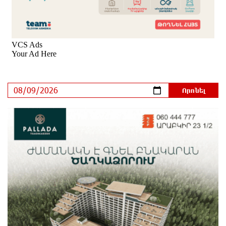
Ողբերգական դեպք՝ Երևանում․ Կիևյան կամրջի
տակ հայտնաբերվել է տղամարդու մարմին
14 ժամ առաջ
Ադրբեջանի Սարով գյուղում տանը 18-ամյա աղջկա
դի է հայտնաբերվել
14 ժամ առաջ
Հայհիդրոմետի տնօրենը գրել է
14 ժամ առաջ
Արտակարգ դեպք՝ Երևանում․ կոտրել են «Հույս
բոլոր մարդկանց» հիմնադրամի շենքի
պատուհաններն ու դռները
14 ժամ առաջ
Ալիևն ու Թրամփը հեռախոսազրույց են ունեցել