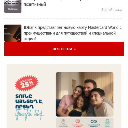
позитивный
3 дней назад
IDBank представляет новую карту Mastercard World с
преимуществами для путешествий и специальной
акцией
4 дней назад
ВСЯ ЛЕНТА »
Ucom и FPWC обеспечат круглосуточный
мониторинг дикой природы в Гнишике с помощью
солнечной энергии
4 дней назад
Idram и IDBank - рядом со стартапами на Seaside
Startup Summit
6 дней назад
В мобильном приложении Юнибанка теперь можно