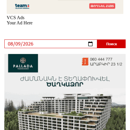
зарегистрироваться также с помощью imID
6 дней назад
«Бесплатные бонусы в играх»: IDBank
предупреждает о кибератаках на школьников
9 дней назад
ЕАЭС со временем будет расширяться. Когда-нибудь
это поймёт и рядовой армянин, но будет уже поздно
9 дней назад
Если Израиль использует тему Геноцида армян
против Эрдогана, то что для него значит сам
Геноцид?
9 дней назад
ВТБ (Армения): вклад «Стабильный» — до 10%
годовых и оформление в мобильном приложении
10 дней назад