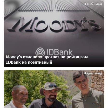
2
Никогда Нагорный Карабах не был в составе
3 дней назад
независимого Азербайджана. Аршак Карапетян
13 дней назад
Бывший премьер-министр Словакии обратился к
президенту страны с просьбой содействовать
освобождению армянских заключенных,
осужденных в Азербайджане
15 дней назад
Moody’s изменило прогноз по рейтингам
Против кого вооружается Азербайджан? Аршак
IDBank на позитивный
3
Карапетян
17 дней назад
4 дней назад
При поддержке Ucom в спортивной школе Вайка
установлена солнечная электростанция мощностью
15 кВт
17 дней назад