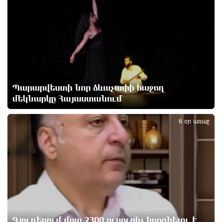
ՌԴ-ն պատրաստ է շարունակել Հայաստանի
երկաթուղիների կոնցեսիոն կառավարումը.
Օվերչուկ
9 ժամ առաջ
Հայաստանի բնակչության թիվը շուրջ 7 հազարով
Պարարվեստի նոր ձևաչափի հաջող
ավելացել է
9 ժամ առաջ
մեկնարկը Հայաստանում
2
6 օր առաջ
Իսրայելի ՊԲ-ն հարձակվել է Լիբանանում
«Հըզբոլլահ»-ի հրամանատարական կետերի և
պահեստների վրա
10 ժամ առաջ
«Ռեալ Մադրիդ»-ն ու «ՌԲ Լայպցիգը»
համաձայնության են եկել Յան Դիոմանդեի
տրանսֆերի վերաբերյալ
10 ժամ առաջ
Գյուղերում մոտ 2300 ուսուցիչ կորցնելու է