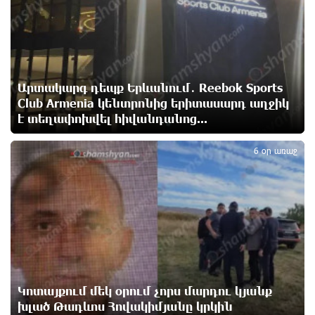
Ռուսաստանի հետ խնդիրները պետք է լուծել
դիվանագիտական ճանապարհով․ Նարեկ
Կարապետյան
12 ժամ առաջ
Արտակարգ դեպք Երևանում․ Reebok Sports
Club Armenia կենտրոնից երիտասարդ աղջիկ
Վաղը մենք ԱԺ չենք գալու. Նարեկ Կարապետյան
է տեղափոխվել հիվանդանոց...
12 ժամ առաջ
5
6 օր առաջ
ՈւՂԻՂ. Նարեկ Կարապետյանը հանդես է գալիս
հայտարարությամբ
12 ժամ առաջ
Moody’s-ը IDBank-ի վարկանիշային հեռանկարը
փոխել է դրականի
12 ժամ առաջ
Կոտայքում մեկ օրում չորս մարդու կյանք
խլած Թադևոս Հովակիմյանը կրկին