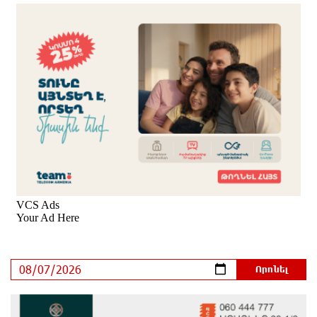
հաղթահարել են Արարատի գագաթը
7 ժամ առաջ
Վթար Լոռու մարզում․ փրկարարները վարորդին
դուրս են բերել արգելափակումից
7 ժամ առաջ
Երևանում երթուղիների փոփոխություն կլինի
7 ժամ առաջ
Օգոստոսի 7-ին՝ Գարեգին Բ Ամենայն Հայոց
Կաթողիկոսի դատական նիստը
7 ժամ առաջ
ՆԳՆ-ն՝ աղբակույտի տակ մնացած քաղաքացու
մահվան մասին
8 ժամ առաջ