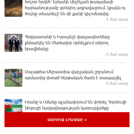
Խոշոր հրդեհ՝ Երևանի Սիլիկյան թաղամասի
հարևանությամբ գտնվող աղբավայրում. կրակն ու
ծուխը տեսանելի են մի քանի կիլոմետրից
5 ժամ առաջ
Հնդկաստանի և Իսրայելի վարչապետները
քննարկել են Մերձավոր Արևելքում տիրող
իրավիճակը
6 ժամ առաջ
Մալաթիա-Սեբաստիա վարչական շրջանում
արմատից փտած հերթական ծառն է տապալվել
6 ժամ առաջ
Իրանը և Օմանը պլանավորում են փոխել Հորմուզի
նեղուցի նավագնացության կառուցվածքը
6 ժամ առաջ
ԱՄԲՈՂՋ ԼՐԱՀՈՍԸ »
8-ամյա Մոնթե Մուրադյանն ու Սյունե Քոսակյանը