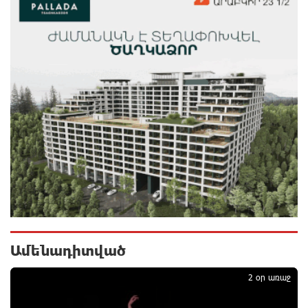
«Համահայկական ճակատ» շարժումը
զորակցություն է հայտնում Ամենայն Հայոց
Կաթողիկոսին
8 ժամ առաջ
Ավտովթար՝ Կոտայքի մարզում. Զովունի-Եղվարդ
ճանապարհին բախվել են «Alfa Romeo»-ն և «Opel»-
ը. կա վիրավոր
8 ժամ առաջ
Արժևորվում է Շիրակի երգիծական
բանահյուսությունը
8 ժամ առաջ
Ամենադիտված
1
Վրաստանում պետական ​​պաշտոնյային կաշառելու
2 օր առաջ
փորձի համար քաղաքացի է ձերբակալվել
9 ժամ առաջ