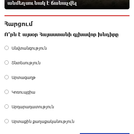
Վեհափառի անձնագրի մեջ գրված է՝ Գարեգին Բ․
անմեղսունակ է ճանաչվել
նույնիսկ քննիչներն ու դատախազներն են այդպես
դիմում նրան՝ իրենց հավատից ելնելով․
տեսանյութ
Հարցում
13 ժամ առաջ
Ո՞րն է այսօր Հայաստանի գլխավոր խնդիրը
Ռեբուսը լուծելու համար, ասեք թե ինչպե՞ս ՀՀ
29.800 քկմ տարածքը կրճատվեց. Վարդևանյանը՝
Անվտանգություն
Հովհաննիսյանին
13 ժամ առաջ
Տնտեսություն
Ֆասթ Բանկը Սևան Ստարտափ Սամմիթին
Արտագաղթ
ներկայացրել է իր պրոդուկտներն ու քարտային
առաջարկները
Կոռուպցիա
14 ժամ առաջ
Արդարադատություն
Ընդդիմությունը պետք է իր շուրջը համախմբի
արտախորհրդարանական բոլոր ուժերին. Արեգ
Արտաքին քաղաքականություն
Սավգուլյան
14 ժամ առաջ