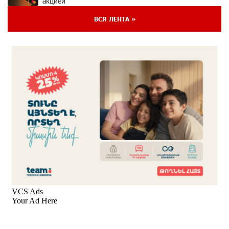
акцией
4 дней назад
ВСЯ ЛЕНТА »
Ucom и FPWC обеспечат круглосуточный
мониторинг дикой природы в Гнишике с помощью
солнечной энергии
4 дней назад
Idram и IDBank - рядом со стартапами на Seaside
Startup Summit
6 дней назад
В мобильном приложении Юнибанка теперь можно
зарегистрироваться также с помощью imID
6 дней назад
«Бесплатные бонусы в играх»: IDBank
предупреждает о кибератаках на школьников
9 дней назад