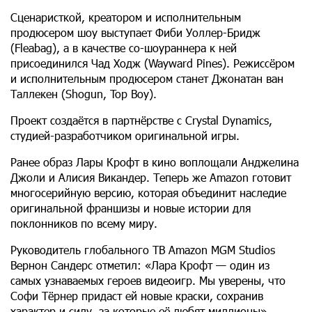
Сценаристкой, креатором и исполнительным
продюсером шоу выступает Фиби Уоллер-Бридж
(Fleabag), а в качестве со-шоураннера к ней
присоединился Чад Ходж (Wayward Pines). Режиссёром
и исполнительным продюсером станет Джонатан ван
Таллекен (Shogun, Top Boy).
Проект создаётся в партнёрстве с Crystal Dynamics,
студией-разработчиком оригинальной игры.
Ранее образ Лары Крофт в кино воплощали Анджелина
Джоли и Алисия Викандер. Теперь же Amazon готовит
многосерийную версию, которая объединит наследие
оригинальной франшизы и новые истории для
поклонников по всему миру.
Руководитель глобального ТВ Amazon MGM Studios
Вернон Сандерс отметил: «Лара Крофт — один из
самых узнаваемых героев видеоигр. Мы уверены, что
Софи Тёрнер придаст ей новые краски, сохранив
характер и силу, за которые её любят миллионы».