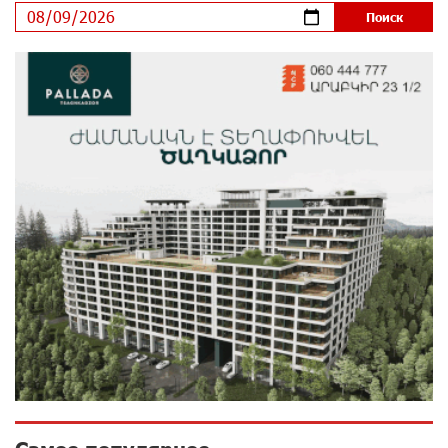
ЕАЭС со временем будет расширяться. Когда-нибудь
это поймёт и рядовой армянин, но будет уже поздно
9 дней назад
Если Израиль использует тему Геноцида армян
против Эрдогана, то что для него значит сам
Геноцид?
9 дней назад
ВТБ (Армения): вклад «Стабильный» — до 10%
годовых и оформление в мобильном приложении
10 дней назад
Платформа Rate.Trading на Seaside Startup Summit:
IDBank представил инновационное решение
10 дней назад