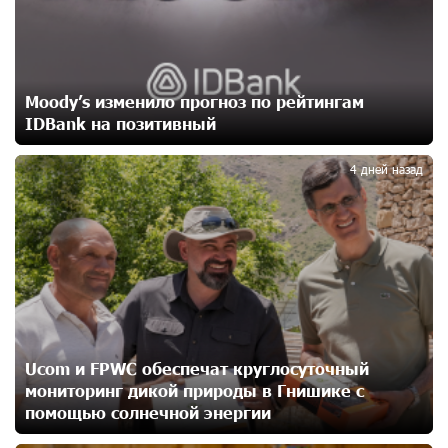
освобождению армянских заключенных,
осужденных в Азербайджане
15 дней назад
Moody’s изменило прогноз по рейтингам
Против кого вооружается Азербайджан? Аршак
IDBank на позитивный
3
Карапетян
17 дней назад
4 дней назад
При поддержке Ucom в спортивной школе Вайка
установлена солнечная электростанция мощностью
15 кВт
17 дней назад
Новые финансовые навыки на «Давидбекских
играх»: Idram&IDBank
Ucom и FPWC обеспечат круглосуточный
18 дней назад
мониторинг дикой природы в Гнишике с
помощью солнечной энергии
Кругом война. А вас вводят в заблуждение. Аршак