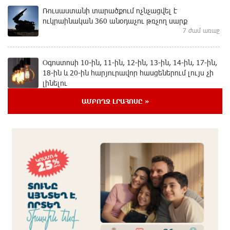
Ռուսաստանի տարածքում ոչնչացվել է
ուկրաինական 360 անօդաչու թռչող սարք
7 ժամ առաջ
Օգոստոսի 10-ին, 11-ին, 12-ին, 13-ին, 14-ին, 17-ին,
18-ին և 20-ին հարյուրավոր հասցեներում լույս չի
լինելու
8 ժամ առաջ
ԱՄԲՈՂՋ ԼՐԱՀՈՍԸ »
Ողբերգական դեպք՝ Երևանում․ Կիևյան կամրջի
տակ հայտնաբերվել է տղամարդու մարմին
8 ժամ առաջ
Ադրբեջանի Սարով գյուղում տանը 18-ամյա աղջկա
դի է հայտնաբերվել
8 ժամ առաջ
Հայհիդրոմետի տնօրենը գրել է