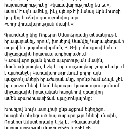
հայտարարությունը՝ «կառավարությունը ես եմ»,
ասում է այն ամենը, ինչ պետք է իմանալ Արևմուտքի
կողմից հաճախ գովաբանվող այս
«ժողովրդավարության մասին»։
Գրառմանը կից Ռոբերտ Ամստերդամը տեսանյութ է
հրապարակել, որում, խոսելով Սամվել Կարապետյանի
ապօրինի կալանավորման, ՀԷՑ-ի բռնագրավման և
միջազգային հրատապ արբիտրաժում
Կառավարության կրած պարտության մասին,
մասնավորապես, նշել է, որ վարչապետը շարունակում
է պահանջել Կառավարությունում բոլոր այն
պաշտոնյաների հրաժարականը, որոնք համաձայն չեն
իր որոշումների հետ՝ ներառյալ կառավարությունում
միջազգային իրավական հարցերով զբաղվող
ամենաբարձրաստիճան պաշտոնյայինը։
Խոսելով նույն ասուլիսի ընթացքում եկեղեցու
հասցեին հնչեցված հայտարարությունների մասին,
Ռոբերտ Ամստերդամը նշել է․ «Հայաստանի
կառավարության վարքագիծը և օրենքի