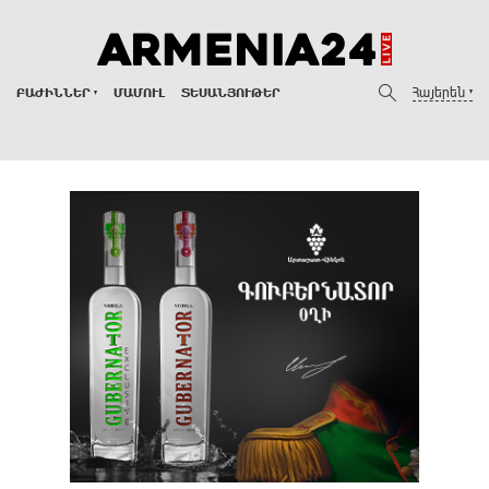
Հայերեն
ԲԱԺԻՆՆԵՐ
ՄԱՄՈՒԼ
ՏԵՍԱՆՅՈՒԹԵՐ