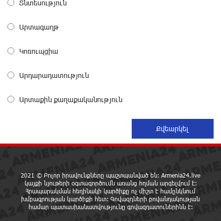
Տնտեսություն
«Սմայլ Սվիթ»-ի զարգացման ճանապարհը
Արտագաղթ
Կոնվերս Բանկի գործընկերությամբ
15 ժամ առաջ
Կոռուպցիա
Արդարադատություն
Ինչպես է ՔՊ-ն «հարգում» ժողովրդի քվեն.
Մարիաննա Ղահրամանյան
15 ժամ առաջ
Արտաքին քաղաքականություն
Ընդդիմությունը պետք է օր առաջ համախմբվի այս
ծանր իրավիճակից դուրս գալու համար. Արմեն
Մանվելյան
15 ժամ առաջ
2021 © Բոլոր իրավունքները պաշտպանված են: Armenia24.live
Դուք ու ձեր անտաղանդ շոուները ոչ ավելին են,
կայքի նյութերի օգտագործումն առանց հղման արգելվում է:
Հրապարակման հեղինակի կարծիքը ոչ միշտ է համընկնում
քան անհաջող ու չստացված դերասանի թատրոն.
խմբագրության կարծիքի հետ: Գովազդների բովանդակության
Աննա Կոստանյան
համար պատասխանատվությունը գովազդատուներինն է:
16 ժամ առաջ