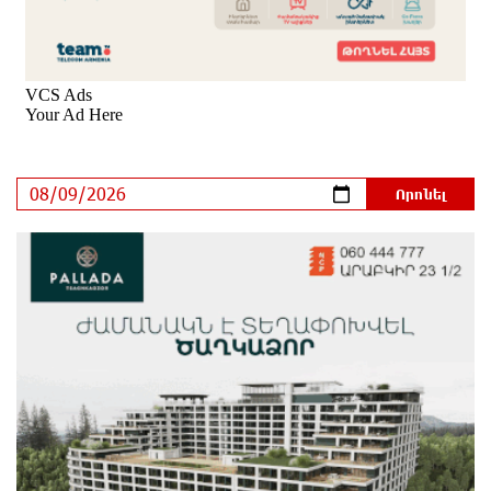
8 ժամ առաջ
Արտակարգ դեպք՝ Երևանում․ կոտրել են «Հույս
բոլոր մարդկանց» հիմնադրամի շենքի
պատուհաններն ու դռները
9 ժամ առաջ
Ալիևն ու Թրամփը հեռախոսազրույց են ունեցել
9 ժամ առաջ
«Ինտեր»-ը հաղթեց «Յուվենտուս»-ին
9 ժամ առաջ
Քրեական վարույթի շրջանակում անձի անձնական
և ընտանեկան կյանքին առնչվող տվյալների