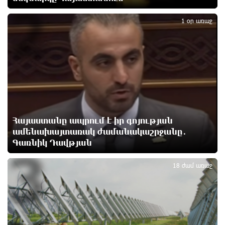
2
11 ժամ առաջ
1 օր առաջ
Փաշինյանն ու Թրամփը հեռախոսազրույց են
ունեցել
11 ժամ առաջ
Չհանե´ս խաչդ, Հայաստան աշխարհ․ Ուժեղ
Հայաստան
12 ժամ առաջ
Հայաստանը ապրում է իր գոյության
ամենախայտառակ ժամանակաշրջանը․
Սիցիլիայի օդանավակայանը փակվել է Էթնա
Գառնիկ Դավթյան
3
հրաբխի ժայթքման պատճառով
12 ժամ առաջ
18 ժամ առաջ
Հետվճարի փոխարեն՝ արժանապատիվ և ֆիքսված
թոշակ․ ինչու է գործող համակարգը սոցիալական
անարդարության խնդիր ստեղծում. Հրայր
Կամենդատյան