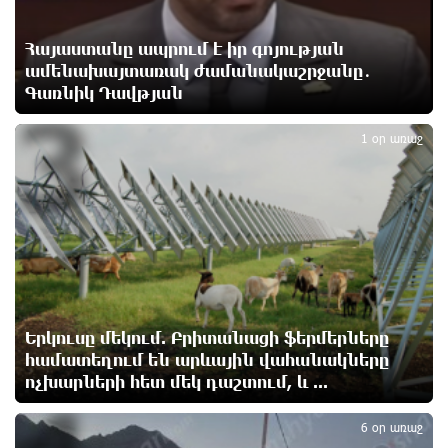
Որոնվում է նախաձեռնված քրեական վարույթի
շրջանակներում
Հայաստանը ապրում է իր գոյության
18 ժամ առաջ
ամենախայտառակ ժամանակաշրջանը․
Գառնիկ Դավթյան
3
Փաշինյանն ու Թրամփը հեռախոսազրույց են
ունեցել
1 օր առաջ
18 ժամ առաջ
Չհանե´ս խաչդ, Հայաստան աշխարհ․ Ուժեղ
Հայաստան
18 ժամ առաջ
Սիցիլիայի օդանավակայանը փակվել է Էթնա
հրաբխի ժայթքման պատճառով
Երկուսը մեկում. Բրիտանացի ֆերմերները
18 ժամ առաջ
համատեղում են արևային վահանակները
ոչխարների հետ մեկ դաշտում, և ...
Հետվճարի փոխարեն՝ արժանապատիվ և ֆիքսված
6 օր առաջ
թոշակ․ ինչու է գործող համակարգը սոցիալական