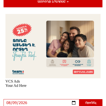
14 ժամ առաջ
ԱՄԲՈՂՋ ԼՐԱՀՈՍԸ »
Ռուսաստանի տարածքում ոչնչացվել է
ուկրաինական 360 անօդաչու թռչող սարք
14 ժամ առաջ
Օգոստոսի 10-ին, 11-ին, 12-ին, 13-ին, 14-ին, 17-ին,
18-ին և 20-ին հարյուրավոր հասցեներում լույս չի
լինելու
14 ժամ առաջ
Ողբերգական դեպք՝ Երևանում․ Կիևյան կամրջի
տակ հայտնաբերվել է տղամարդու մարմին
15 ժամ առաջ
Ադրբեջանի Սարով գյուղում տանը 18-ամյա աղջկա
դի է հայտնաբերվել
15 ժամ առաջ