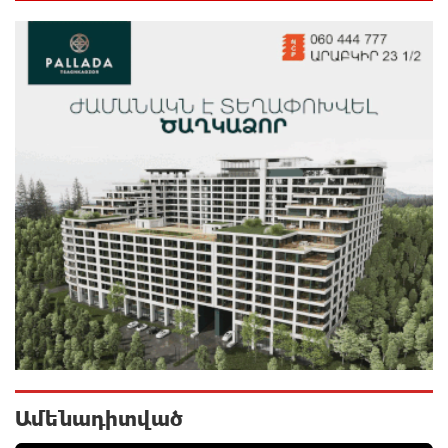
Հայհիդրոմետի տնօրենը գրել է
15 ժամ առաջ
Արտակարգ դեպք՝ Երևանում․ կոտրել են «Հույս
բոլոր մարդկանց» հիմնադրամի շենքի
պատուհաններն ու դռները
15 ժամ առաջ
Ալիևն ու Թրամփը հեռախոսազրույց են ունեցել
16 ժամ առաջ
«Ինտեր»-ը հաղթեց «Յուվենտուս»-ին
16 ժամ առաջ
Ամենադիտված