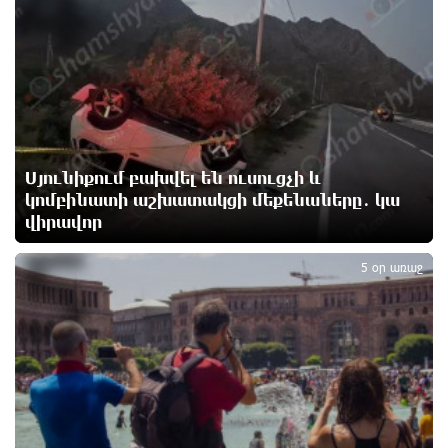
4
անարդարության խնդիր ստեղծում. Հրայր
Կամենդատյան
18 ժամ առաջ
Երևանի Կենտրոնում փոշու պարունակությունը
գրեթե ամբողջ շաբաթ գերազանցել է թույլատրելի
սահմանը
19 ժամ առաջ
Սյունիքում բախվել են ուսուցչի և
կոմբինատի աշխատակցի մեքենաները․ կա
վիրավոր
Իրանը պատրաստ է բացել Հորմուզի նեղուցը, եթե
5
ԱՄՆ-ն ընդունի հանրապետության պայմանները
19 ժամ առաջ
5 օր առաջ
Երևանում անցկացվել է հաշմանդամություն
ունեցող անձանց միջազգային մարզական
փառատոն
19 ժամ առաջ
Դմիտրի Մեդվեդև. Արևմուտքի