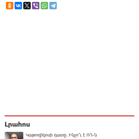
Լրահոս
Կաթողիկոսի դատը. Ինչո՞ւ է ՌԴ-ն