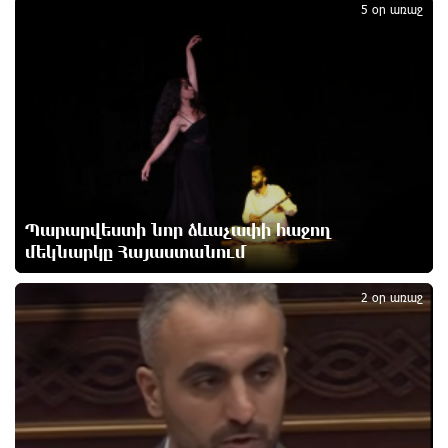
1
Քրեական վարույթի շրջանակում անձի անձնական
5 օր առաջ
և ընտանեկան կյանքին առնչվող տվյալների
անհարկի հրապարակումն անթույլատրելի է. ՄԻՊ
16 ժամ առաջ
Զելենսկին ու Վուչիչը քննարկել են
համագործակցությունն ընդլայնելու
հնարավորությունները
17 ժամ առաջ
Պարարվեստի նոր ձևաչափի հաջող
Հրդեհի ահազանգ Սայաթ-Նովա պողոտայում.
մեկնարկը Հայաստանում
2
շենքից տարհանվել է 5 բնակիչ
17 ժամ առաջ
2 օր առաջ
Ճապոնական Յակիշիմե կերամիկայի
ցուցահանդեսը երկարաձգվել է մինչև օգոստոսի
30-ը
17 ժամ առաջ