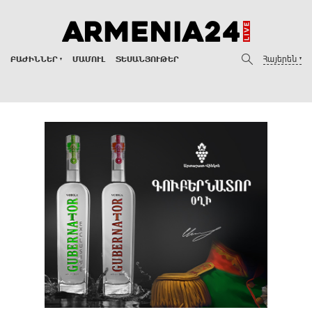
Հայերեն
ԲԱԺԻՆՆԵՐ
ՄԱՄՈՒԼ
ՏԵՍԱՆՅՈՒԹԵՐ