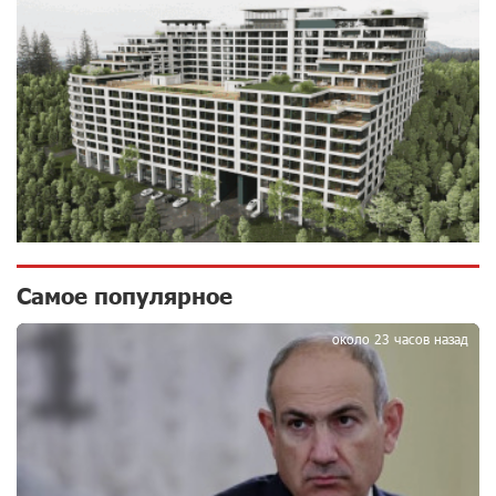
Геноцид?
9 дней назад
ВТБ (Армения): вклад «Стабильный» — до 10%
годовых и оформление в мобильном приложении
10 дней назад
Платформа Rate.Trading на Seaside Startup Summit:
IDBank представил инновационное решение
10 дней назад
Самое популярное
1
Состоялось открытие Khachaturian Rooftop при
около 23 часов назад
поддержке IDBank
11 дней назад
Пашинян ты упустил свой шанс уйти спокойно.
Аршак Карапетян
12 дней назад