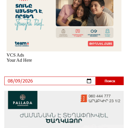
Idram и IDBank - рядом со стартапами на Seaside
Startup Summit
6 дней назад
В мобильном приложении Юнибанка теперь можно
зарегистрироваться также с помощью imID
6 дней назад
«Бесплатные бонусы в играх»: IDBank
предупреждает о кибератаках на школьников
9 дней назад
ЕАЭС со временем будет расширяться. Когда-нибудь
это поймёт и рядовой армянин, но будет уже поздно
9 дней назад
Если Израиль использует тему Геноцида армян
против Эрдогана, то что для него значит сам