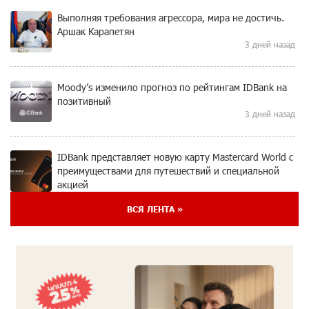
Выполняя требования агрессора, мира не достичь.
Аршак Карапетян
3 дней назад
Moody’s изменило прогноз по рейтингам IDBank на
позитивный
3 дней назад
IDBank представляет новую карту Mastercard World с
преимуществами для путешествий и специальной
акцией
4 дней назад
ВСЯ ЛЕНТА »
Ucom и FPWC обеспечат круглосуточный
мониторинг дикой природы в Гнишике с помощью
солнечной энергии
4 дней назад