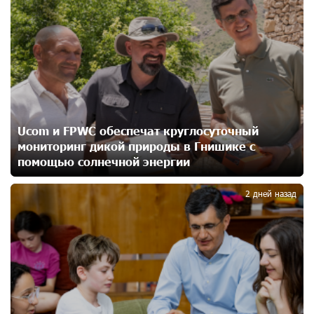
3
При поддержке Ucom в спортивной школе Вайка
установлена солнечная электростанция мощностью
15 кВт
17 дней назад
Новые финансовые навыки на «Давидбекских
играх»: Idram&IDBank
Ucom и FPWC обеспечат круглосуточный
18 дней назад
мониторинг дикой природы в Гнишике с
помощью солнечной энергии
4
Кругом война. А вас вводят в заблуждение. Аршак
Карапетян
2 дней назад
19 дней назад
Центр продаж и обслуживания Ucom в Егварде
возобновил работу по новому адресу — ул.
Ереванян, 3/47
20 дней назад