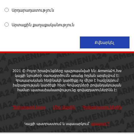
6 ժամ առաջ
Արդարադատություն
Հայաստանը կարիք ունի Ավետիք Չալաբյանի
Արտաքին քաղաքականություն
նման խելացի, աշխատասեր և զարգացած մարդու.
Արմեն Մանվելյան
6 ժամ առաջ
Հիմա. Նարեկ Կարապետյանի ճեպազրույցը
6 ժամ առաջ
2021 © Բոլոր իրավունքները պաշտպանված են: Armenia24.live
կայքի նյութերի օգտագործումն առանց հղման արգելվում է:
Հրապարակման հեղինակի կարծիքը ոչ միշտ է համընկնում
խմբագրության կարծիքի հետ: Գովազդների բովանդակության
Հարցնում են իրար.«ամուսինդ ո՞նց է, քեռիդ ո՞նց
համար պատասխանատվությունը գովազդատուներինն է:
է». Մարուքյանը հիասթափված է նորընտիր
խորհրդարանից
7 ժամ առաջ
Հետադարձ կապ
Մեր մասին
Գովազդատուներին
Ոչխարները արևային էլեկտրակայանի մոտ, և դա
Կայքի պատրաստում և սպասարկում՝
sargssyan™
փոխում է պատկերացումները էներգիայի
արտադրության մասին