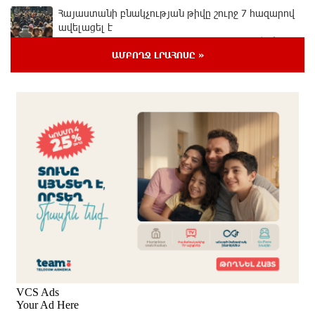
Հայաստանի բնակչության թիվը շուրջ 7 հազարով
ավելացել է
2 ժամ առաջ
ԱՄԲՈՂՋ ԼՐԱՀՈՍԸ »
Իսրայելի ՊԲ-ն հարձակվել է Լիբանանում
«Հըզբոլլահ»-ի հրամանատարական կետերի և
պահեստների վրա
մեկ ժամ առաջ
«Ռեալ Մադրիդ»-ն ու «ՌԲ Լայպցիգը»
համաձայնության են եկել Յան Դիոմանդեի
տրանսֆերի վերաբերյալ
մեկ ժամ առաջ
Այսօրվա կառավարությունը ուսանողներին
առաջարկում է պահանջարկ չունեցող
մասնագիտություններ. Ատոմ Մխիթարյան
մեկ ժամ առաջ