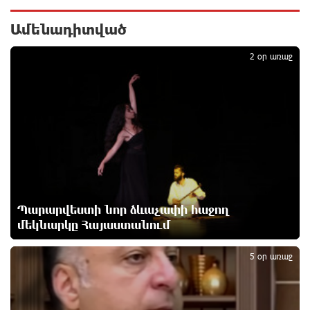
Վաղը մենք ԱԺ չենք գալու. Նարեկ Կարապետյան
մեկ ժամ առաջ
Ամենադիտված
1
2 օր առաջ
ՈւՂԻՂ. Նարեկ Կարապետյանը հանդես է գալիս
հայտարարությամբ
մեկ ժամ առաջ
Moody’s-ը IDBank-ի վարկանիշային հեռանկարը
փոխել է դրականի
մեկ ժամ առաջ
Պարարվեստի նոր ձևաչափի հաջող
Վեհափառի անձնագրի մեջ գրված է՝ Գարեգին Բ․
մեկնարկը Հայաստանում
2
նույնիսկ քննիչներն ու դատախազներն են այդպես
դիմում նրան՝ իրենց հավատից ելնելով․
5 օր առաջ
տեսանյութ
2 ժամ առաջ