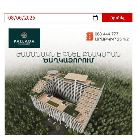
Հայրենիքը փոքրանում է մեր աչքերի առաջ․
ազգային ողբերգություն է․ Ավետիք Չալաբյան
31 րոպե առաջ
Սամվել Կարապետյանը «ամբողջ հայության
խայտառակություն» է անվանել Ամենայն Հայոց
Կաթողիկոսի նկատմամբ դատավարությունը
28 րոպե առաջ
Մեր կրոնական զգացմունքների հետ խաղը
ունենալու է հետևանքներ․ Նարեկ Կարապետյան
34 րոպե առաջ
Ռուսաստանի հետ խնդիրները պետք է լուծել
դիվանագիտական ճանապարհով․ Նարեկ
Կարապետյան
43 րոպե առաջ