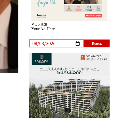
Ucom и FPWC обеспечат
круглосуточный мониторинг дикой
природы в Гнишике с помощью
солнечной энергии
3 дней назад
Idram и IDBank - рядом со
стартапами на Seaside Startup
Summit
5 дней назад
В мобильном приложении
Юнибанка теперь можно
зарегистрироваться также с
помощью imID
5 дней назад
«Бесплатные бонусы в играх»:
IDBank предупреждает о
кибератаках на школьников