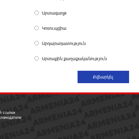
16 дней назад
Արտագաղթ
Новые финансовые навыки на
Կոռուպցիա
«Давидбекских играх»:
Idram&IDBank
17 дней назад
Արդարադատություն
Արտաքին քաղաքականություն
Кругом война. А вас вводят в
заблуждение. Аршак Карапетян
18 дней назад
Центр продаж и обслуживания
Ucom в Егварде возобновил работу
по новому адресу — ул. Ереванян,
3/47
й ссылки
19 дней назад
екламодатели
До 25% idcoin-ов при покупке