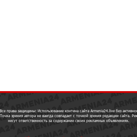
Все права защищены: Использование контена сайта Armenia24.live без активно
Точка зрения автора не ваегда совпадает с точкой зрения редакции сайта. Р
несут ответственность за содержание своих рекламных объявлениях.