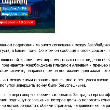
ванном подписании мирного соглашения между Азербайджа
густа, в Вашингтоне. Об этом он сообщил в своей соцсети T
посвященной «рамочному мирному соглашению» лидеров обеи
е с президентом Азербайджана Ильхамом Алиевым и премьер
ском саммите, направленном на достижение долгожданного
ликт между этими странами длился много лет, унеся жизни 
 попыток завершить войну были безуспешными.
я вела переговоры с обеими сторонами. Завтра, во время о
ении подпишут соглашение, которое должно положить коне
ние договоренности с обеими странами, направленные на р