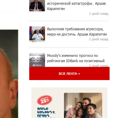
исторической катастрофы․ Аршак
Карапетян
2 дней назад
Выполняя требования агрессора,
мира не достичь. Аршак Карапетян
2 дней назад
Moody’s изменило прогноз по
рейтингам IDBank на позитивный
2 дней назад
ВСЯ ЛЕНТА »
IDBank представляет новую карту
Mastercard World с преимуществами
для путешествий и специальной
акцией
3 дней назад