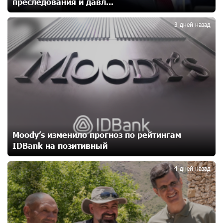
преследования и давл...
2
Никогда Нагорный Карабах не был в составе
3 дней назад
независимого Азербайджана. Аршак Карапетян
12 дней назад
Бывший премьер-министр Словакии обратился к
президенту страны с просьбой содействовать
освобождению армянских заключенных,
осужденных в Азербайджане
15 дней назад
Moody’s изменило прогноз по рейтингам
Против кого вооружается Азербайджан? Аршак
IDBank на позитивный
3
Карапетян
17 дней назад
4 дней назад
При поддержке Ucom в спортивной школе Вайка
установлена солнечная электростанция мощностью
15 кВт
17 дней назад