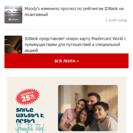
Moody’s изменило прогноз по рейтингам IDBank на
позитивный
3 дней назад
IDBank представляет новую карту Mastercard World с
преимуществами для путешествий и специальной
акцией
4 дней назад
ВСЯ ЛЕНТА »
Ucom и FPWC обеспечат круглосуточный
мониторинг дикой природы в Гнишике с помощью
солнечной энергии
4 дней назад
Idram и IDBank - рядом со стартапами на Seaside
Startup Summit
5 дней назад