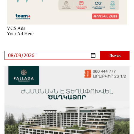
В мобильном приложении Юнибанка теперь можно
зарегистрироваться также с помощью imID
6 дней назад
«Бесплатные бонусы в играх»: IDBank
предупреждает о кибератаках на школьников
9 дней назад
ЕАЭС со временем будет расширяться. Когда-нибудь
это поймёт и рядовой армянин, но будет уже поздно
9 дней назад
Если Израиль использует тему Геноцида армян
против Эрдогана, то что для него значит сам
Геноцид?
9 дней назад
ВТБ (Армения): вклад «Стабильный» — до 10%