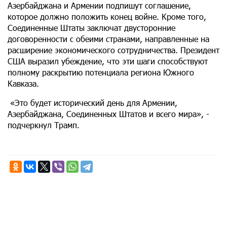
Азербайджана и Армении подпишут соглашение,
которое должно положить конец войне. Кроме того,
Соединенные Штаты заключат двусторонние
договоренности с обеими странами, направленные на
расширение экономического сотрудничества. Президент
США выразил убеждение, что эти шаги способствуют
полному раскрытию потенциала региона Южного
Кавказа.
«Это будет исторический день для Армении,
Азербайджана, Соединенных Штатов и всего мира», -
подчеркнул Трамп.