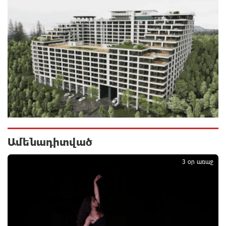
Սպասվում է քամու ուժգնացում, ամպրոպ․
եղանակը՝ օգոստոսի 7-ից 11-ին
11 ժամ առաջ
Խոշոր հրդեհ՝ Երևանի Սիլիկյան թաղամասի
հարևանությամբ գտնվող աղբավայրում. կրակն ու
ծուխը տեսանելի են մի քանի կիլոմետրից
11 ժամ առաջ
Հնդկաստանի և Իսրայելի վարչապետները
Ամենադիտված
1
քննարկել են Մերձավոր Արևելքում տիրող
իրավիճակը
3 օր առաջ
12 ժամ առաջ
Մալաթիա-Սեբաստիա վարչական շրջանում
արմատից փտած հերթական ծառն է տապալվել
12 ժամ առաջ