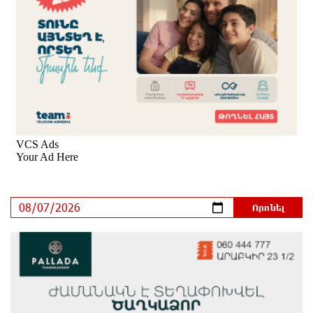
Արսեն Վարդանյանի ծննդյան տարեդարձն է
մեկ ժամ առաջ
Օգոստոսի 7-ին, 10-ին, 11-ին, 12-ին և 13-ին գազ չի
լինելու․ հասցեներ
10 ժամ առաջ
Հնդկաստանի հյուսիս-արևելքում տեղի ունեցած
ջրհեղեղների հետևանքով զոհերի թիվը հասել է 97-
ի
10 ժամ առաջ
Օգոստոսի 7-ին ժամանակավորապես կդադարեցվի
մի շարք հասցեների էլեկտրամատակարարում
10 ժամ առաջ
Վինիսիուսը նոր պայմանագիր է կնքել «Ռեալի»
հետ․ պաշտոնական
11 ժամ առաջ