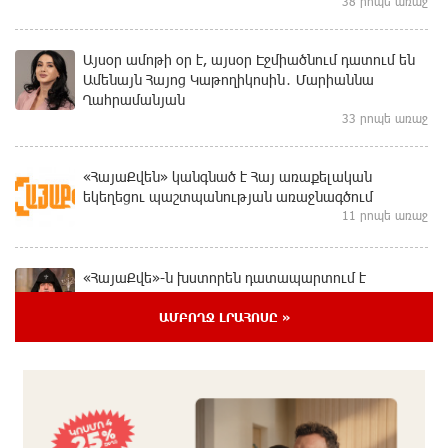
38 րոպե առաջ
Այսօր ամոթի օր է, այսօր Էջմիածնում դատում են
Ամենայն Հայոց Կաթողիկոսին․ Մարիաննա
Ղահրամանյան
33 րոպե առաջ
«ՀայաՔվեն» կանգնած է Հայ առաքելական
եկեղեցու պաշտպանության առաջնագծում
11 րոպե առաջ
«ՀայաՔվե»-ն խստորեն դատապարտում է
Գարեգին Բ-ի և եպիսկոպոսների նկատմամբ
քրեական հետապնդումը
ԱՄԲՈՂՋ ԼՐԱՀՈՍԸ »
6 րոպե առաջ
Այսօր «Համահայկական ճակատ» կուսակցության
ղեկավար, ՀՀ Զինված ուժերի պահեստազորի
փոխգնդապետ, հետախուզական զորքերի սպա