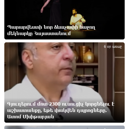
Իրանը և Օմանը պլանավորում են փոխել Հորմուզի
նեղուցի նավագնացության կառուցվածքը
12 ժամ առաջ
Պարարվեստի նոր ձևաչափի հաջող
մեկնարկը Հայաստանում
2
8-ամյա Մոնթե Մուրադյանն ու Սյունե Քոսակյանը
6 օր առաջ
հաղթահարել են Արարատի գագաթը
13 ժամ առաջ
Վթար Լոռու մարզում․ փրկարարները վարորդին
դուրս են բերել արգելափակումից
13 ժամ առաջ
Երևանում երթուղիների փոփոխություն կլինի
Գյուղերում մոտ 2300 ուսուցիչ կորցնելու է
13 ժամ առաջ
աշխատանքը, եթե փակվեն դպրոցները.
Ատոմ Մխիթարյան
Օգոստոսի 7-ին՝ Գարեգին Բ Ամենայն Հայոց