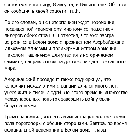
состояться в пятницу, 8 августа, в Вашингтоне. Об этом
он сообщил в своей соцсети Truth.
По его словам, он с нетерпением ждет церемонии,
посвященной «рамочному мирному соглашению»
лидеров обеих стран. Он отметил, что уже завтра
встретится в Белом доме с президентом Азербайджана
Ильхамом Алиевым и премьер-министром Армении
Николом Пашиняном для участия в историческом
саммите, направленном на достижение долгожданного
мира.
Американский президент также подчеркнул, что
конфликт между этими странами длился много лет,
унеся жизни тысяч людей. До этого времени множество
международных попыток завершить войну были
безуспешными.
Трамп напомнил, что его администрация долгое время
вела переговоры с обеими сторонами. Завтра, во время
официальной церемонии в Белом доме, главы