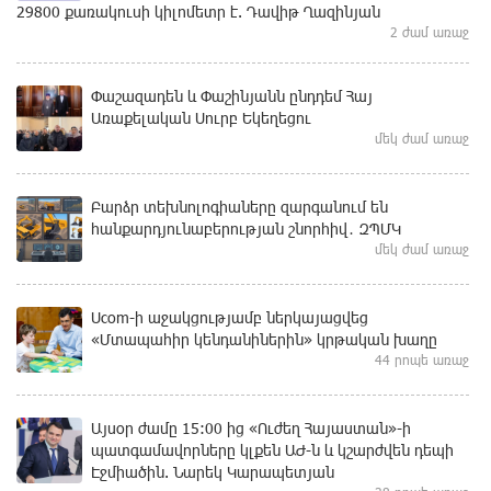
29800 քառակուսի կիլոմետր է. Դավիթ Ղազինյան
2 ժամ առաջ
Փաշազադեն և Փաշինյանն ընդդեմ Հայ
Առաքելական Սուրբ Եկեղեցու
մեկ ժամ առաջ
Բարձր տեխնոլոգիաները զարգանում են
հանքարդյունաբերության շնորհիվ․ ԶՊՄԿ
մեկ ժամ առաջ
Ucom-ի աջակցությամբ ներկայացվեց
«Մտապահիր կենդանիներին» կրթական խաղը
44 րոպե առաջ
Այսօր ժամը 15:00 ից «Ուժեղ Հայաստան»-ի
պատգամավորները կլքեն ԱԺ-ն և կշարժվեն դեպի
Էջմիածին. Նարեկ Կարապետյան