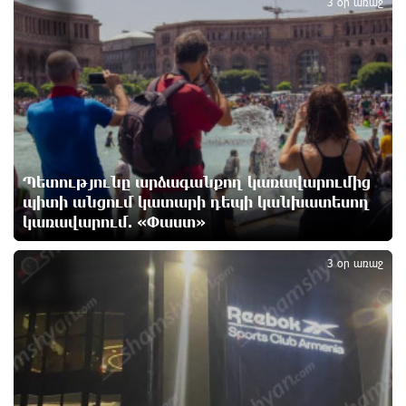
3
3 օր առաջ
Կաթողիկոսի դատական նիստը
13 ժամ առաջ
ՆԳՆ-ն՝ աղբակույտի տակ մնացած քաղաքացու
մահվան մասին
14 ժամ առաջ
Պետությունը արձագանքող կառավարումից
«Համահայկական ճակատ» շարժումը
զորակցություն է հայտնում Ամենայն Հայոց
պիտի անցում կատարի դեպի կանխատեսող
Կաթողիկոսին
կառավարում. «Փաստ»
4
14 ժամ առաջ
3 օր առաջ
Ավտովթար՝ Կոտայքի մարզում. Զովունի-Եղվարդ
ճանապարհին բախվել են «Alfa Romeo»-ն և «Opel»-
ը. կա վիրավոր
14 ժամ առաջ
Արժևորվում է Շիրակի երգիծական