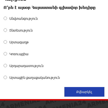
16 ժամ առաջ
Ո՞րն է այսօր Հայաստանի գլխավոր խնդիրը
«Ռեալ Մադրիդ»-ն ու «ՌԲ Լայպցիգը»
Անվտանգություն
համաձայնության են եկել Յան Դիոմանդեի
տրանսֆերի վերաբերյալ
Տնտեսություն
16 ժամ առաջ
Արտագաղթ
Այսօրվա կառավարությունը ուսանողներին
առաջարկում է պահանջարկ չունեցող
Կոռուպցիա
մասնագիտություններ. Ատոմ Մխիթարյան
16 ժամ առաջ
Արդարադատություն
Հայրենիքը փոքրանում է մեր աչքերի առաջ․
Արտաքին քաղաքականություն
ազգային ողբերգություն է․ Ավետիք Չալաբյան
17 ժամ առաջ
Սամվել Կարապետյանը «ամբողջ հայության
խայտառակություն» է անվանել Ամենայն Հայոց