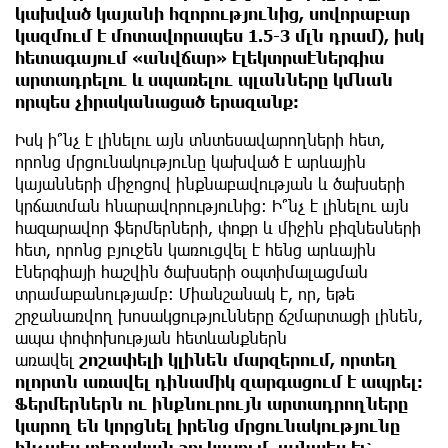
կախված կայանի հզորությունից, սովորաբար
կազմում է մոտավորապես 1.5-3 մլն դրամ), իսկ
հետագայում «անվճար» էլեկտրաէներգիա
արտադրելու և սպառելու պլանները կմնան
որպես չիրականացած երազանք։
Իսկ ի՞նչ է լինելու այն տնտեսավարողների հետ,
որոնց մրցունակությունը կախված է արևային
կայանների միջոցով ինքնաբավության և ծախսերի
կրճատման հնարավորությունից։ Ի՞նչ է լինելու այն
հազարավոր ֆերմերների, փոքր և միջին բիզնեսների
հետ, որոնց բյուջեն կառուցվել է հենց արևային
էներգիայի հաշվին ծախսերի օպտիմալացման
տրամաբանությամբ։ Միանշանակ է, որ, եթե
շրջանառվող խոսակցությունները ճշմարտացի լինեն,
ապա փոփոխության հետևանքներն
առավել
շոշափելի կլինեն մարզերում, որտեղ
ոլորտն առավել դինամիկ զարգացում է ապրել։
Ֆերմերներն ու ինքնուրույն արտադրողները
կարող են կորցնել իրենց մրցունակությունը
ինչպես տեղական շուկայում, այնպես էլ՝