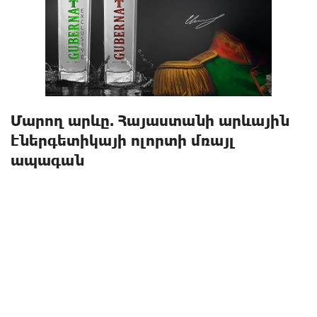
Մարող արևը. Հայաստանի արևային
էներգետիկայի ոլորտի մռայլ
ապագան