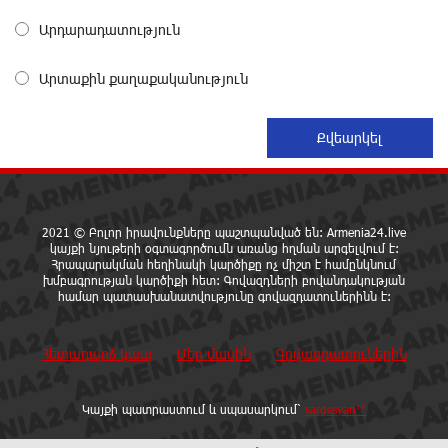
անվերջանալի պայքարի մեջ տուժում է միայն ՀՀ
Արդարադատություն
քաղաքացին. Աննա Կոստանյան
7 ժամ առաջ
Արտաքին քաղաքականություն
Իրանում այս տարի արդեն հինգ տասնյակից
ավելի մարդ է մահապատժի ենթարկվել. ՄԱԿ
7 ժամ առաջ
Եթե ուսումնասիրենք ասֆալտապատման
աշխատանքները, ապա կբացահայտենք
2021 © Բոլոր իրավունքները պաշտպանված են: Armenia24.live
մեծագույն խախտումներ. Հրայր Կամենդատյան
կայքի նյութերի օգտագործումն առանց հղման արգելվում է:
Հրապարակման հեղինակի կարծիքը ոչ միշտ է համընկնում
7 ժամ առաջ
խմբագրության կարծիքի հետ: Գովազդների բովանդակության
համար պատասխանատվությունը գովազդատուներինն է:
IDBank-ը ներկայացնում է նոր Mastercard World
քարտը՝ ճանապարհորդական
Հետադարձ կապ
Մեր մասին
Գովազդատուներին
առավելություններով և հատուկ արշավով
8 ժամ առաջ
Կայքի պատրաստում և սպասարկում՝
sargssyan™
Կոնվերս Բանկը և Visa-ն ընդլայնում են