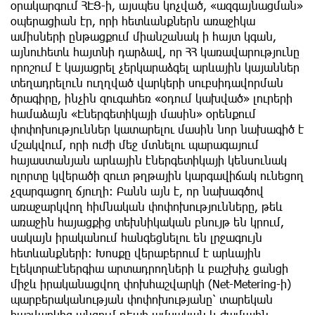
օրակարգում ՀԷՑ-ի, այսպես կոչված, «ազգայնացման»
օպերացիան էր, որի հետևանքներն առաջիկա
ամիսների ընթացքում միանշանակ ի հայտ կգան,
այնուհետև հայտնի դարձավ, որ ՀՀ կառավարությունը
որոշում է կայացրել չերկարաձգել արևային կայաններ
տեղադրելուն ուղղված վարկերի սուբսիդավորման
ծրագիրը, ինչին զուգահեռ «օդում կախված» լուրերի
համաձայն «Էներգետիկայի մասին» օրենքում
փոփոխություններ կատարելու մասին նոր նախագիծ է
մշակվում, որի ուժի մեջ մտնելու պարագայում
հայաստանյան արևային էներգետիկայի կենսունակ
ոլորտը կվերածի զուտ թղթային կարգավիճակ ունեցող
չզարգացող ճյուղի։ Բանն այն է, որ նախագծով
առաջարկվող հիմնական փոփոխությունները, թեև
առաջին հայացքից տեխնիկական բնույթ են կրում,
սակայն իրականում հանգեցնելու են լրջագույն
հետևանքների։ Խոսքը վերաբերում է արևային
էլեկտրաէներգիա արտադրողների և բաշխիչ ցանցի
միջև իրականացվող փոխհաշվարկի (Net-Metering-ի)
պարբերականության փոփոխությանը՝ տարեկան
հաշվարկից անցում դեպի ամսական և ժամային