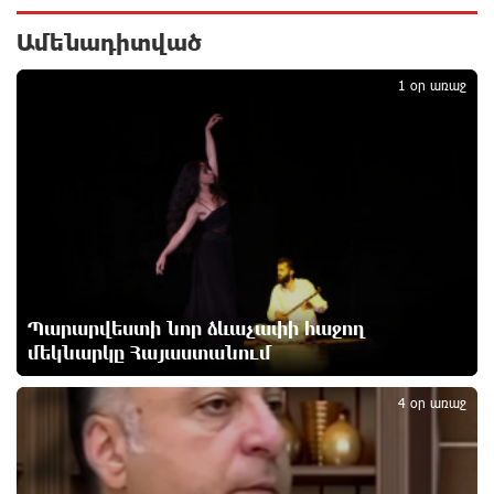
փայտի արտադրամասում. վերջինն
ամբողջությամբ վերածվել է մոխրի
Ամենադիտված
1
4 ժամ առաջ
1 օր առաջ
ԱՄՆ-ը հանել է Իրանի ԻՀՊԿ-ին առնչվող երկու
ինքնաթիռի և երեք ավիաընկերության նկատմամբ
պատժամիջոցները
4 ժամ առաջ
Լոնդոնի կենտրոնում զինված անձը դանակով
հարձակում է գործել. 4 վիրավոր կա
4 ժամ առաջ
Պարարվեստի նոր ձևաչափի հաջող
Ռուսական ԱԹՍ-ներ արտադրող ընկերության
մեկնարկը Հայաստանում
2
ղեկավարի դեմ մահափորձ է կատարվել
5 ժամ առաջ
4 օր առաջ
4 մեդալ՝ մաթեմատիկական միջազգային
ուսանողական օլիմպիադայում