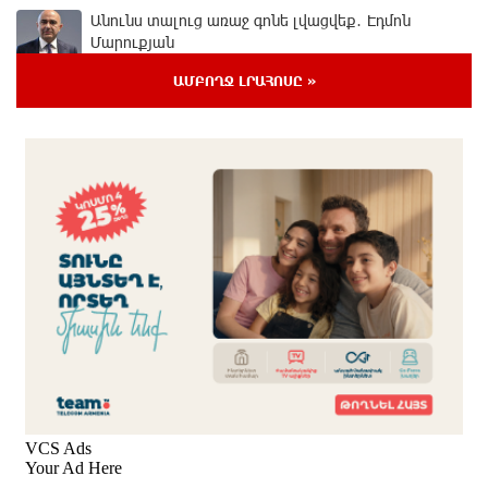
Անունս տալուց առաջ գոնե լվացվեք․ Էդմոն
Մարուքյան
3 ժամ առաջ
ԱՄԲՈՂՋ ԼՐԱՀՈՍԸ »
Այսօր մենք ունենք մի իրավիճակ, երբ որ բանտերը
լիքն են քաղբանտարկյալներով, նորերին բերելու
համար, քանի որ տեղ չկա, հերթափոխով հներին
ուղարկում են տնային կալանքի․ Անահիտ Ադամյան
3 ժամ առաջ
Կարենիսի Առաքելոց վանք, 5-րդ դար.
պաշտպանենք մեր եկեղեցին․ Մենուա Սողոմոնյան
3 ժամ առաջ
Իրանն ու Օմանը համաձայնեցրել են Հորմուզի
նեղուցով նոր երթուղու կոորդինատները
3 ժամ առաջ