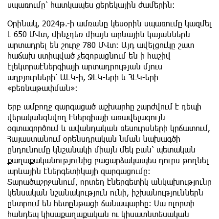
սպառումը՝ հատկապես ցերեկային ժամերին։
Օրինակ, 2024թ.-ի ամռանը կեսօրին սպառումը կազմել
է 650 ՄՎտ, մինչդեռ միայն արևային կայաններն
արտադրել են շուրջ 780 ՄՎտ։ Այդ ավելցուկը շատ
հաճախ ստիպված չեզոքացնում են ի հաշիվ
էլեկտրաէներգիայի արտադրության մյուս
աղբյուրների՝ ԱԷԿ-ի, ՋԷԿ-երի և ՀԷԿ-երի
«բեռնաթափման»։
Երբ ամբողջ զարգացած աշխարհը շարժվում է դեպի
վերականգնվող էներգիայի առավելագույն
օգտագործում և ավանդական ռեսուրսների կրճատում,
Հայաստանում օրենսդրական նման նախագծի
ընդունումը կնշանակի միայն մեկ բան՝ պետական
քաղաքականությունից բացարձակապես դուրս թողնել
արևային էներգետիկայի զարգացումը։
Տարածաշրջանում, որտեղ էներգետիկ անկախությունը
կենսական նշանակություն ունի, իշխանություններն
ընտրում են հետընթացի ճանապարհը: Սա ոլորտի
հանդեպ կիսաքաղաքական ու կիսատնտեսական