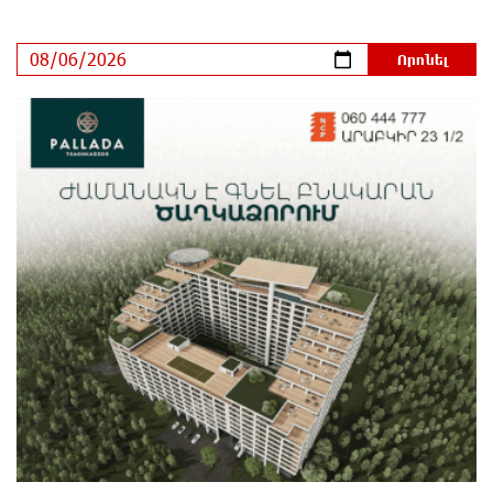
Tete A Tete նախագծի շրջանակներում Նարեկ
Կարապետյանը հարցազրույց է տվել Մհեր
Բաղդասարյանին
3 ժամ առաջ
Կեղծ էջով քաղաքացիներին առաջարկվում է
մասնակցել խաղարկության․ զգուշացում
3 ժամ առաջ
Հարավային Լիբանանում պայթյունի հետևանքով
զոհվել է առնվազն երկու իսրայելցի զինծառայող
3 ժամ առաջ
Բախվել են «Jeep»-ն ու «Ford»-ը. կա 4 վիրավոր
4 ժամ առաջ
Խոշոր հրդեհ՝ Գավառի Արծվաքար թաղամասի