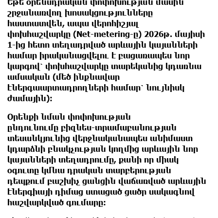
Եթե օրենսդրական փոփոխության մասին
շրջանառվող խոսակցությունները
հաստատվեն, ապա
վերոհիշյալ
փոխհաշվարկը
(Net-metering-ը) 2026թ. մայիսի
1-ից հետո
տեղադրված արևային կայանների
համար իրականացվելու է բացառապես նոր
կարգով՝ փոխհաշվարկը տարեկանից կ
դառնա
ամսական (մեծ ինքնավար
էներգաարտադրողների համար՝ նույնիսկ
ժամային)։
Օրենքի նման փոփոխության
ընդունումը
բիզնես-տրամաբանության
տեսանկյունից վերջնականապես անիմաստ
կդարձնի բնակչության կողմից արևային նոր
կայանների տեղադրումը, քանի որ միակ
օգուտը կմնա դրական տարբերության
դեպքում բաշխիչ ցանցին վաճառված արևային
էներգիայի դիմաց ստացած ցածր սակագնով
հաշվարկված գումարը։