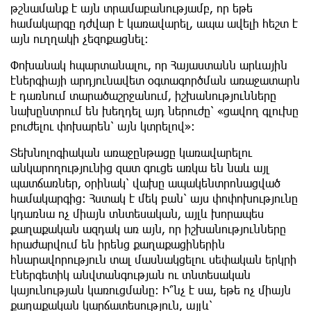
թշնամանք է այն տրամաբանությամբ, որ եթե
համակարգը դժվար է կառավարել, ապա ավելի հեշտ է
այն ուղղակի չեզոքացնել։
Փոխանակ հպարտանալու, որ Հայաստանն արևային
էներգիայի արդյունավետ օգտագործման առաջատարն
է դառնում տարածաշրջանում, իշխանությունները
նախընտրում են խեղդել այդ ներուժը՝ «ցավող գլուխը
բուժելու փոխարեն՝ այն կտրելով»:
Տեխնոլոգիական առաջընթացը կառավարելու
անկարողությունից զատ գուցե առկա են նաև այլ
պատճառներ, օրինակ՝ վախը ապակենտրոնացված
համակարգից։ Հստակ է մեկ բան՝ այս փոփոխությունը
կդառնա ոչ միայն տնտեսական, այլև խորապես
քաղաքական ազդակ առ այն, որ իշխանությունները
հրաժարվում են իրենց քաղաքացիներին
հնարավորություն տալ մասնակցելու սեփական երկրի
էներգետիկ անվտանգության ու տնտեսական
կայունության կառուցմանը։ Ի՞նչ է սա, եթե ոչ միայն
քաղաքական կարճատեսություն, այլև՝