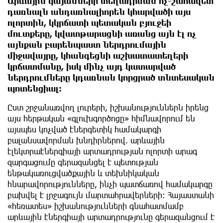
Արևային կայանների տեղադրման ոչ-շահավետ
դառնալն անդառնալիորեն կհարվածի այս
ոլորտին, կկրճատի պետական բյուջեի
մուտքերը, կվատթարացնի առանց այն էլ ոչ
այնքան բարենպաստ ներդրումային
միջավայրը, կհանգեցնի աշխատատեղերի
կրճատմանը, իսկ մինչ այդ կատարված
ներդրումները կդառնան կորցրած տնտեսական
պոտենցիալ։
Ըստ շրջանառվող լուրերի, իշխանություններն իրենց
այս հերթական «գլուխգործոցը» հիմնավորում են
այսպես կոչված էներգետիկ համակարգի
բալանսավորման խնդիրներով. արևային
էլեկտրաէներգիայի արտադրության ոլորտի արագ
զարգացումը գերազանցել է պետության
ենթակառուցվածքային և տեխնիկական
հնարավորությունները, ինչի պատճառով համակարգը
բախվել է լրջագույն մարտահրավերների։ Հայաստանի
«հեռատես» իշխանությունների գնահատմամբ
արևային էներգիայի արտադրությունը գերազանցում է