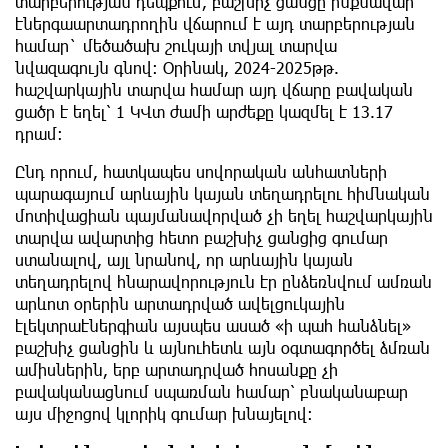
տարբերության դեպքում, բաշխիչ ցանցը ինքնավար
էներգաարտադրողին վճարում է այդ տարբերության
համար` մեծածախ շուկայի տվյալ տարվա
նվազագույն գնով։ Օրինակ, 2024-2025թթ.
հաշվարկային տարվա համար այդ վճարը բավական
ցածր է եղել՝ 1 ԿՎտ ժամի արժեքը կազմել է 13.17
դրամ։
Ընդ որում, հատկապես սովորական անհատների
պարագայում արևային կայան տեղադրելու հիմնական
մոտիվացիան պայմանավորված չի եղել հաշվարկային
տարվա ավարտից հետո բաշխիչ ցանցից գումար
ստանալով, այլ նրանով, որ արևային կայան
տեղադրելով հնարավորություն էր ընձեռնվում ամռան
արևոտ օրերին արտադրված ավելցուկային
էլեկտրաէներգիան այսպես ասած «ի պահ հանձնել»
բաշխիչ ցանցին և այնուհետև այն օգտագործել ձմռան
ամիսներին, երբ արտադրված հոսանքը չի
բավականացնում սպառման համար՝ բնականաբար
այս միջոցով կլորիկ գումար խնայելով։