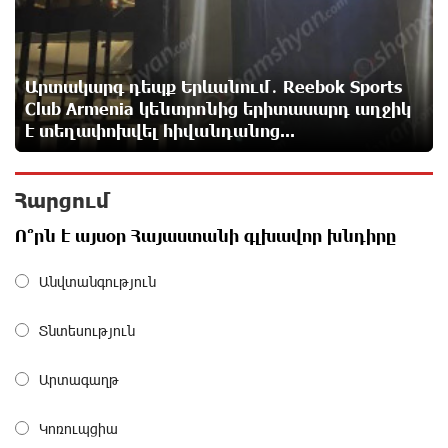
սպասելիքների/չսպասելիքների մասին. Աննա Կոստանյան
7 ժամ առաջ
Արտակարգ դեպք Երևանում․ Reebok Sports
Սիրո, ազատության ու պարտքի մասին՝
գրականությամբ, փիլիսոփայությամբ ու
Club Armenia կենտրոնից երիտասարդ աղջիկ
քաղաքականությամբ. Մենուա Սողոմոնյան
է տեղափոխվել հիվանդանոց...
7 ժամ առաջ
Հարցում
Հանձնվել թուրքական ողորմածությա՞նը, թե՞
պայքարել մինչև վերջ. ընտրի´ր պայքարը.
Ո՞րն է այսօր Հայաստանի գլխավոր խնդիրը
Ավետիք Չալաբյանի ուղերձը կալանավայրից
7 ժամ առաջ
Անվտանգություն
Ազգային ժողովը լեգիտիմ չէ, քանի որ
Տնտեսություն
իշխանությունը կեղծել է ընտրությունները. Ցոլակ
Ակոպյան
Արտագաղթ
7 ժամ առաջ
Կոռուպցիա
Մեր երկրում իշխանության և ընդդիմության