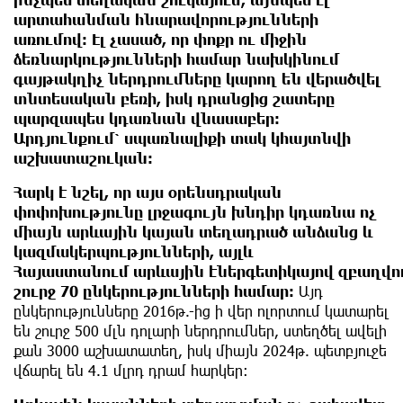
արտահանման հնարավորությունների
առումով։ Էլ չասած, որ փոքր ու միջին
ձեռնարկությունների համար նախկինում
գայթակղիչ ներդրումները կարող են վերածվել
տնտեսական բեռի, իսկ դրանցից շատերը
պարզապես կդառնան վնասաբեր։
Արդյունքում՝ սպառնալիքի տակ կհայտնվի
աշխատաշուկան։
Հարկ է նշել, որ այս օրենսդրական
փոփոխությունը լրջագույն խնդիր կդառնա ոչ
միայն արևային կայան տեղադրած անձանց և
կազմակերպությունների, այլև
Հայաստանում
արևային
էներգետիկայով
զբաղվո
շուրջ
70
ընկերությունների համար։
Այդ
ընկերությունները 2016թ.-ից ի վեր ոլորտում կատարել
են շուրջ 500 մլն դոլարի ներդրումներ, ստեղծել ավելի
քան 3000 աշխատատեղ, իսկ միայն 2024թ. պետբյուջե
վճարել են 4.1 մլրդ դրամ հարկեր։