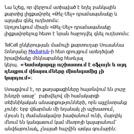
Նա նշեց, որ վերջում ստիպված է եղել բանկային
քարտից լիցքավորել «Թել-Սել» դրամապանակը և
այդպես գնել ուղետոմս։
Արդյունքում միայն «Թել-Սել» դրամապանակը
լիցքավորելուց հետո է նրան հաջողվել գնել ուղետոմս։
TelCell ընկերության մամուլի քարտուղար Սուսաննա
Տոնոյանը
MediaHub
-ի հետ զրույցում ստեղծված
իրավիճակը մեկնաբանեց հետևյալ
կերպ․
«Համակարգը աշխատում է օֆլայն և այդ
դեպքում վճարումները միանգամից չի
կարդում»
։
Ստացվում է, որ քաղաքացիները հայտնվում են լուրջ
խնդրի առաջ՝ բախվելով մի համակարգի
տեխնիկական անսարքությունների, որն այլընտրանք
չունի։ Երբ վճարման մի եղանակ չի աշխատում,
մյուսն էլ ժամանակավոր խափանում ունի, մարդիկ
մնում են կանգառում կամ մետրոյի կայարանում՝
անվճարունակ, չնայած հաշվին առկա գումարին։