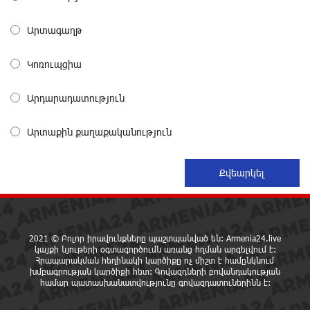
6 ժամ առաջ
Արտագաղթ
Ընդդիմությունը պետք է իր շուրջը համախմբի
արտախորհրդարանական բոլոր ուժերին. Արեգ
Կոռուպցիա
Սավգուլյան
6 ժամ առաջ
Արդարադատություն
Կաթողիկոսի և հոգևոր դասի ներկայացուցիչների
Արտաքին քաղաքականություն
նկատմամբ հարուցված այս խայտառակ քրեական
գործընթացը իշխանության կողմից քաղաքական
ուղիղ միջամտություն է Եկեղեցու ներքին գործերին և
ինքնավարությանը. Ղահրամանյան
6 ժամ առաջ
9-րդ գումարման Ազգային ժողովում այս պահին
2021 © Բոլոր իրավունքները պաշտպանված են: Armenia24.live
ընթանում է Արամ Վարդևանյանի՝ ԱԺ նախագահի
կայքի նյութերի օգտագործումն առանց հղման արգելվում է:
տեղակալի ընտրությունը
Հրապարակման հեղինակի կարծիքը ոչ միշտ է համընկնում
8 ժամ առաջ
խմբագրության կարծիքի հետ: Գովազդների բովանդակության
համար պատասխանատվությունը գովազդատուներինն է: