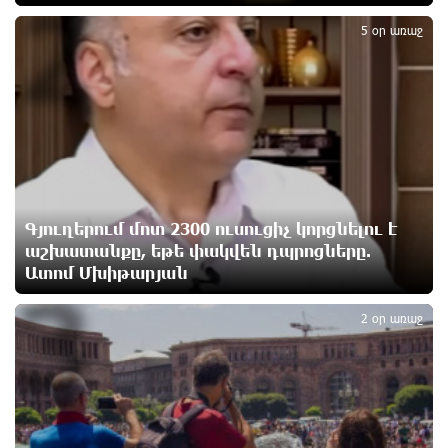
2
2 ժամ առաջ
5 օր առաջ
«Ռեալ Մադրիդ»-ն ու «ՌԲ Լայպցիգը»
համաձայնության են եկել Յան Դիոմանդեի
տրանսֆերի վերաբերյալ
2 ժամ առաջ
Այսօրվա կառավարությունը ուսանողներին
առաջարկում է պահանջարկ չունեցող
մասնագիտություններ. Ատոմ Մխիթարյան
Գյուղերում մոտ 2300 ուսուցիչ կորցնելու է
2 ժամ առաջ
աշխատանքը, եթե փակվեն դպրոցները.
Ատոմ Մխիթարյան
3
Հայրենիքը փոքրանում է մեր աչքերի առաջ․
ազգային ողբերգություն է․ Ավետիք Չալաբյան
2 օր առաջ
3 ժամ առաջ
Սամվել Կարապետյանը «ամբողջ հայության
խայտառակություն» է անվանել Ամենայն Հայոց
Կաթողիկոսի նկատմամբ դատավարությունը