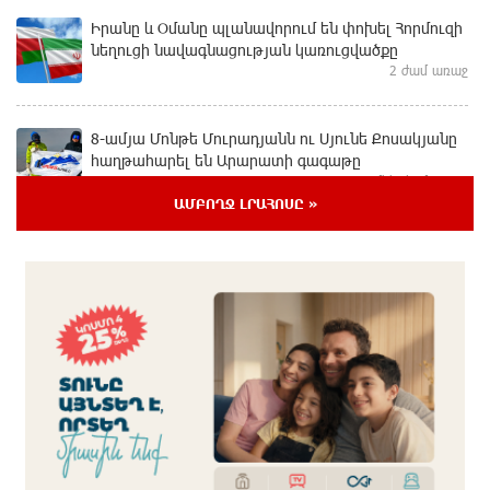
Իրանը և Օմանը պլանավորում են փոխել Հորմուզի
նեղուցի նավագնացության կառուցվածքը
2 ժամ առաջ
8-ամյա Մոնթե Մուրադյանն ու Սյունե Քոսակյանը
հաղթահարել են Արարատի գագաթը
մեկ ժամ առաջ
ԱՄԲՈՂՋ ԼՐԱՀՈՍԸ »
Վթար Լոռու մարզում․ փրկարարները վարորդին
դուրս են բերել արգելափակումից
մեկ ժամ առաջ
Երևանում երթուղիների փոփոխություն կլինի
37 րոպե առաջ
Օգոստոսի 7-ին՝ Գարեգին Բ Ամենայն Հայոց