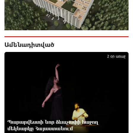
39 րոպե առաջ
Վրաստանում պետական ​​պաշտոնյային կաշառելու
փորձի համար քաղաքացի է ձերբակալվել
մեկ ժամ առաջ
Ամենադիտված
1
ՌԴ-ն պատրաստ է շարունակել Հայաստանի
2 օր առաջ
երկաթուղիների կոնցեսիոն կառավարումը.
Օվերչուկ
մեկ ժամ առաջ
Հայաստանի բնակչության թիվը շուրջ 7 հազարով
ավելացել է
2 ժամ առաջ
Իսրայելի ՊԲ-ն հարձակվել է Լիբանանում
Պարարվեստի նոր ձևաչափի հաջող
«Հըզբոլլահ»-ի հրամանատարական կետերի և
պահեստների վրա
մեկնարկը Հայաստանում