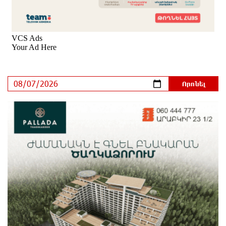
Կաթողիկոսի դատական նիստը
25 րոպե առաջ
ՆԳՆ-ն՝ աղբակույտի տակ մնացած քաղաքացու
մահվան մասին
3 րոպե առաջ
«Համահայկական ճակատ» շարժումը
զորակցություն է հայտնում Ամենայն Հայոց
Կաթողիկոսին
3 րոպե առաջ
Ավտովթար՝ Կոտայքի մարզում. Զովունի-Եղվարդ
ճանապարհին բախվել են «Alfa Romeo»-ն և «Opel»-
ը. կա վիրավոր
21 րոպե առաջ
Արժևորվում է Շիրակի երգիծական
բանահյուսությունը