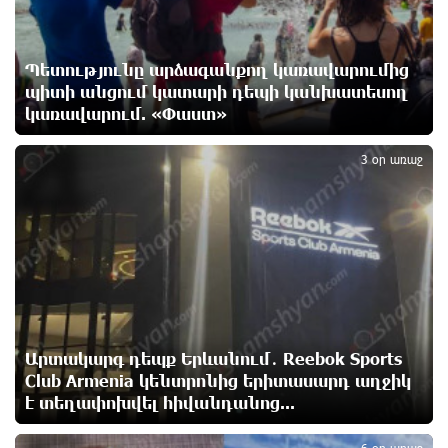
4 ժամ առաջ
Մեր կրոնական զգացմունքների հետ խաղը
Պետությունը արձագանքող կառավարումից
ունենալու է հետևանքներ․ Նարեկ Կարապետյան
պիտի անցում կատարի դեպի կանխատեսող
4 ժամ առաջ
կառավարում. «Փաստ»
4
3 օր առաջ
Ռուսաստանի հետ խնդիրները պետք է լուծել
դիվանագիտական ճանապարհով․ Նարեկ
Կարապետյան
4 ժամ առաջ
Վաղը մենք ԱԺ չենք գալու. Նարեկ Կարապետյան
4 ժամ առաջ
Արտակարգ դեպք Երևանում․ Reebok Sports
Club Armenia կենտրոնից երիտասարդ աղջիկ
ՈւՂԻՂ. Նարեկ Կարապետյանը հանդես է գալիս
է տեղափոխվել հիվանդանոց...
հայտարարությամբ
4 ժամ առաջ
6 օր առաջ