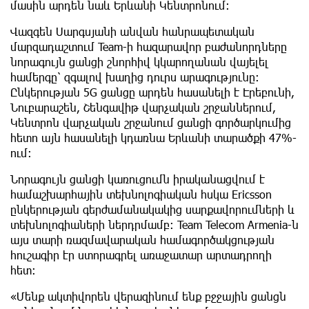
մասին արդեն նաև Երևանի Կենտրոնում։
Վազգեն Սարգսյանի անվան հանրապետական
մարզադաշտում Team-ի հազարավոր բաժանորդները
նորագույն ցանցի շնորհիվ կկարողանան վայելել
համերգը՝ զգալով խաղից դուրս արագությունը:
Ընկերության 5G ցանցը արդեն հասանելի է Էրեբունի,
Նուբարաշեն, Շենգավիթ վարչական շրջաններում,
Կենտրոն վարչական շրջանում ցանցի գործարկումից
հետո այն հասանելի կդառնա Երևանի տարածքի 47%-
ում:
Նորագույն ցանցի կառուցումն իրականացվում է
համաշխարհային տեխնոլոգիական հսկա Ericsson
ընկերության գերժամանակակից սարքավորումների և
տեխնոլոգիաների ներդրմամբ։ Team Telecom Armenia-ն
այս տարի ռազմավարական համագործակցության
հուշագիր էր ստորագրել առաջատար արտադրողի
հետ։
«Մենք ակտիվորեն վերազինում ենք բջջային ցանցն