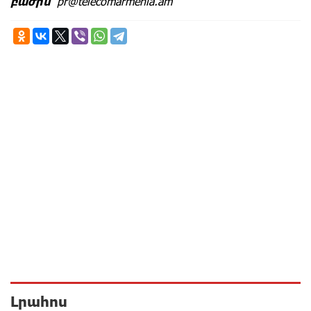
բաժին`
pr@telecomarmenia.am
Լրահոս