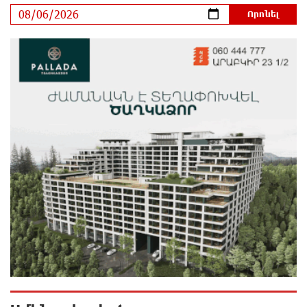
նույնիսկ քննիչներն ու դատախազներն են այդպես
դիմում նրան՝ իրենց հավատից ելնելով․
տեսանյութ
37 րոպե առաջ
Ռեբուսը լուծելու համար, ասեք թե ինչպե՞ս ՀՀ
29.800 քկմ տարածքը կրճատվեց. Վարդևանյանը՝
Հովհաննիսյանին
մեկ ժամ առաջ
Ֆասթ Բանկը Սևան Ստարտափ Սամմիթին
ներկայացրել է իր պրոդուկտներն ու քարտային
առաջարկները
մեկ ժամ առաջ
Ընդդիմությունը պետք է իր շուրջը համախմբի
արտախորհրդարանական բոլոր ուժերին. Արեգ
Սավգուլյան
մեկ ժամ առաջ