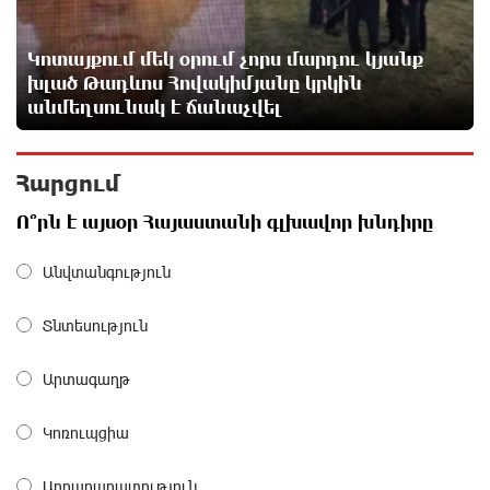
5 ժամ առաջ
Կոտայքում մեկ օրում չորս մարդու կյանք
խլած Թադևոս Հովակիմյանը կրկին
Ոչխարները արևային էլեկտրակայանի մոտ, և դա
անմեղսունակ է ճանաչվել
փոխում է պատկերացումները էներգիայի
արտադրության մասին
5 ժամ առաջ
Հարցում
ՀՀ պաշտպանության նախկին նախարար,
Ո՞րն է այսօր Հայաստանի գլխավոր խնդիրը
«Համահայկական ճակատ» շարժման առաջնորդ,
հետախույզ, գեներալ-մայոր Արշակ Կարապետյան
Անվտանգություն
5 ժամ առաջ
Տնտեսություն
Ինչո՞ւ է Հայաստանի գյուղատնտեսությունը
կորցնում իր դիմադրողականությունը. «Փաստ»
Արտագաղթ
7 ժամ առաջ
Կոռուպցիա
Քարը քարին չեն թողնի. «Փաստ»
7 ժամ առաջ
Արդարադատություն