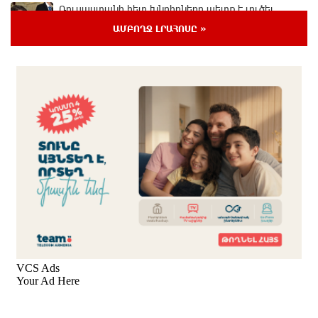
Ռուսաստանի հետ խնդիրները պետք է լուծել
դիվանագիտական ճանապարհով․ Նարեկ
ԱՄԲՈՂՋ ԼՐԱՀՈՍԸ »
Կարապետյան
մեկ ժամ առաջ
Վաղը մենք ԱԺ չենք գալու. Նարեկ Կարապետյան
44 րոպե առաջ
ՈւՂԻՂ. Նարեկ Կարապետյանը հանդես է գալիս
հայտարարությամբ
19 րոպե առաջ
Moody’s-ը IDBank-ի վարկանիշային հեռանկարը
փոխել է դրականի
10 րոպե առաջ
Վեհափառի անձնագրի մեջ գրված է՝ Գարեգին Բ․