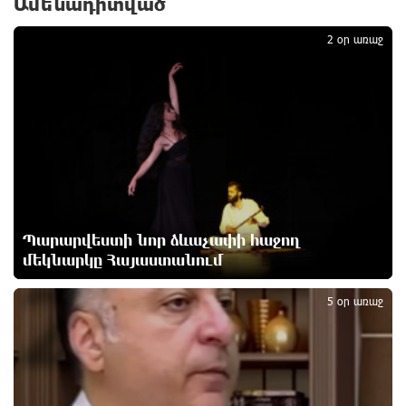
Ամենադիտված
1
Կաթողիկոսի և հոգևոր դասի ներկայացուցիչների
նկատմամբ հարուցված այս խայտառակ քրեական
2 օր առաջ
գործընթացը իշխանության կողմից քաղաքական
ուղիղ միջամտություն է Եկեղեցու ներքին գործերին և
ինքնավարությանը. Ղահրամանյան
մեկ ժամ առաջ
9-րդ գումարման Ազգային ժողովում այս պահին
ընթանում է Արամ Վարդևանյանի՝ ԱԺ նախագահի
տեղակալի ընտրությունը
3 ժամ առաջ
Պարարվեստի նոր ձևաչափի հաջող
մեկնարկը Հայաստանում
2
Առանց հանքարդյունաբերության
տեխնոլոգիական առաջընթացն անհնար է․
5 օր առաջ
Վարդան Ջհանյան
3 ժամ առաջ
Ավետիք Չալաբյանին կալանավորել են
անօրինական հիմքերով. Անահիտ Ադամյան