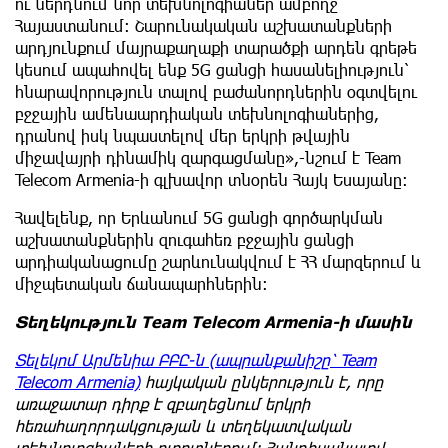
ու ներդնում նոր տեխնոլոգիաներ ամբողջ
Հայաստանում։ Շարունակական աշխատանքների
արդյունքում մայրաքաղաքի տարածքի արդեն գրեթե
կեսում ապահովել ենք 5G ցանցի հասանելիություն՝
հնարավորություն տալով բաժանորդներին օգտվելու
բջջային ամենաարդիական տեխնոլոգիաներից,
դրանով իսկ նպաստելով մեր երկրի թվային
միջավայրի դինամիկ զարգացմանը»,-նշում է Team
Telecom Armenia-ի գլխավոր տնօրեն Հայկ Եսայանը։
Հավելենք, որ Երևանում 5G ցանցի գործարկման
աշխատանքներին զուգահեռ բջջային ցանցի
արդիականացումը շարևունակվում է ՀՀ մարզերում և
միջպետական ճանապարհներին:
Տեղեկություն Team Telecom Armenia-ի մասին
Տելեկոմ Արմենիա ԲԲԸ-ն (ապրանքանիշը՝ Team
Telecom Armenia)
հայկական ընկերություն է, որը
առաջատար դիրք է զբաղեցնում երկրի
հեռահաղորդակցության և տեղեկատվական
տեխնոլոգիաների ոլորտներում
։
Հանդիսանալով