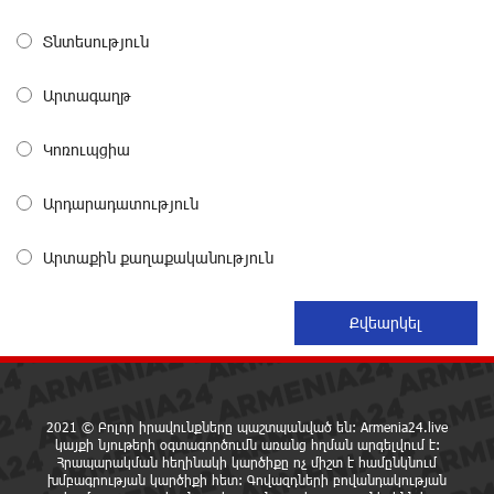
16 ժամ առաջ
Տնտեսություն
Փրկարարները հայտանաբերել են մոլորված
Արտագաղթ
զբոսաշրջիկներին
17 ժամ առաջ
Կոռուպցիա
ԼՀԿ-ն պահանջում է դադարեցնել Գարեգին Բ-ի և
Արդարադատություն
եպիսկոպոսների դեմ քրեական հետապնդումը
17 ժամ առաջ
Արտաքին քաղաքականություն
Սարյան փողոցի բնակարաններից մեկում
պայթյունի հետևանքով 55-ամյա տղամարդը
այրվածքներով տեղափոխվել է
«Այրվածքաբանության ազգային կենտրոն»
17 ժամ առաջ
2021 © Բոլոր իրավունքները պաշտպանված են: Armenia24.live
կայքի նյութերի օգտագործումն առանց հղման արգելվում է:
Սլովակիայի արևելքում արտակարգ դրություն է
Հրապարակման հեղինակի կարծիքը ոչ միշտ է համընկնում
հայտարարվել շոգի ալիքների պատճառով
խմբագրության կարծիքի հետ: Գովազդների բովանդակության
17 ժամ առաջ