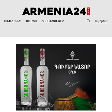
Հայերեն
ԲԱԺԻՆՆԵՐ
ՄԱՄՈՒԼ
ՏԵՍԱՆՅՈՒԹԵՐ