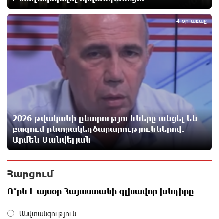
5
ԵԱՏՄ֊ն չի ուզում, որ իր միջոցներով զարգանա
4 օր առաջ
Հայաստանի տնտեսությունը ու հետո գնա ԵՄ.
Արշակ Կարապետյան
16 ժամ առաջ
ԱՄՆ վերաքննիչ դատարանը արգելափակել է
Թրամփի 400 միլիոն դոլար արժողությամբ
Սպիտակ տան պարահանդեսային դահլիճի
նախագիծը
16 ժամ առաջ
2026 թվականի ընտրությունները անցել են
բազում ընտրակեղծարարություններով.
Կաթողիկոսի նկատմամբ իրականացվող
Արմեն Մանվելյան
բռնադատավարությունը միահեծան իշխանության
հետևանք է. Հանրային Դաշինք
16 ժամ առաջ
Հարցում
Ո՞րն է այսօր Հայաստանի գլխավոր խնդիրը
Մեր երկրում իշխանության և ընդդիմության
անվերջանալի պայքարում տուժում է միայն ու
Անվտանգություն
միայն ՀՀ քաղաքացին. Աննա Կոստանյան