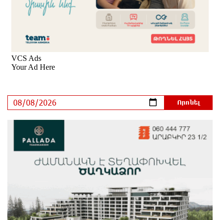
են, որ Նիկոլ Փաշինյանը դադարեցնի Հայ
Առաքելական Եկեղեցու նկատմամբ քաղաքական
հետապնդումները և ճնշումները
մեկ ժամ առաջ
Բանկային գաղտնիքի ապօրինի արտահոսք,
մերժված վարույթներ և լռող բանկեր. ահազանգում
է գործարարը
2 ժամ առաջ
Ավետիք Չալաբյանն օրինակելի հայ է և չի
վախենում իշխանությունների
ապօրինություններից. Լարիսա Ալավերդյան
2 ժամ առաջ
Մեր ուժը մեր աշխատակիցներն են. ԶՊՄԿ
3 ժամ առաջ