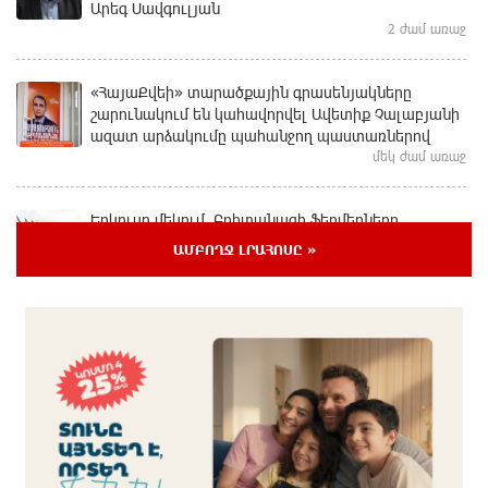
Արեգ Սավգուլյան
2 ժամ առաջ
«ՀայաՔվեի» տարածքային գրասենյակները
շարունակում են կահավորվել Ավետիք Չալաբյանի
ազատ արձակումը պահանջող պաստառներով
մեկ ժամ առաջ
Երկուսը մեկում. Բրիտանացի ֆերմերները
համատեղում են արևային վահանակները
ԱՄԲՈՂՋ ԼՐԱՀՈՍԸ »
ոչխարների հետ մեկ դաշտում, և դա աշխատում է
10 րոպե առաջ
Սաուդյան Արաբիան, Թուրքիան և Պակիստանը
համատեղ պաշտպանության մասին
համաձայնագիր են կնքել. Արտակ Զաքարյան
մեկ ժամ առաջ
Սլովակիայի նախկին ղեկավարները պահանջում