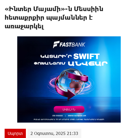
«Ինտեր Մայամի»-ն Մեսսիին
հետաքրքիր պայմաններ է
առաջարկել
Սպորտ
2 Օգոստոս, 2025 21:33