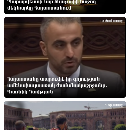
Պարարվեստի նոր ձևաչափի հաջող
ներկայացրել Թուրքիայում
մեկնարկը Հայաստանում
2
13 ժամ առաջ
19 ժամ առաջ
Երևանյան լճում իրականացվել են մաքրման
աշխատանքներ
14 ժամ առաջ
Իտալական Սիցիլիա կղզում ժայթքել է Էտնա
հրաբուխը
14 ժամ առաջ
Հայաստանը ապրում է իր գոյության
ամենախայտառակ ժամանակաշրջանը․
Պայթյուն՝ Իրանում․ հաղորդվում է զոհերի ու
Գառնիկ Դավթյան
վիրավորների մասին
3
14 ժամ առաջ
4 օր առաջ
«Ռեալը» հայտարարել է Դիոմանդեի տրանսֆերի
մասին
15 ժամ առաջ