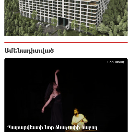
10 ժամ առաջ
Հնդկաստանի և Իսրայելի վարչապետները
քննարկել են Մերձավոր Արևելքում տիրող
իրավիճակը
11 ժամ առաջ
Ամենադիտված
1
Մալաթիա-Սեբաստիա վարչական շրջանում
արմատից փտած հերթական ծառն է տապալվել
3 օր առաջ
11 ժամ առաջ
Իրանը և Օմանը պլանավորում են փոխել Հորմուզի
նեղուցի նավագնացության կառուցվածքը
11 ժամ առաջ
8-ամյա Մոնթե Մուրադյանն ու Սյունե Քոսակյանը
հաղթահարել են Արարատի գագաթը
12 ժամ առաջ
Պարարվեստի նոր ձևաչափի հաջող