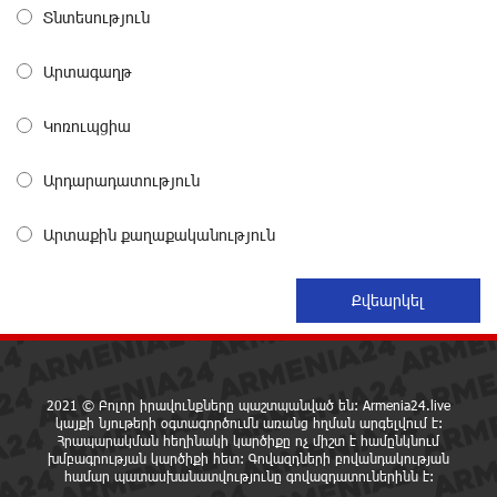
առաջարկում է պահանջարկ չունեցող
Տնտեսություն
մասնագիտություններ. Ատոմ Մխիթարյան
15 ժամ առաջ
Արտագաղթ
Հայրենիքը փոքրանում է մեր աչքերի առաջ․
Կոռուպցիա
ազգային ողբերգություն է․ Ավետիք Չալաբյան
16 ժամ առաջ
Արդարադատություն
Սամվել Կարապետյանը «ամբողջ հայության
Արտաքին քաղաքականություն
խայտառակություն» է անվանել Ամենայն Հայոց
Կաթողիկոսի նկատմամբ դատավարությունը
17 ժամ առաջ
Մեր կրոնական զգացմունքների հետ խաղը
ունենալու է հետևանքներ․ Նարեկ Կարապետյան
17 ժամ առաջ
2021 © Բոլոր իրավունքները պաշտպանված են: Armenia24.live
կայքի նյութերի օգտագործումն առանց հղման արգելվում է:
Հրապարակման հեղինակի կարծիքը ոչ միշտ է համընկնում
խմբագրության կարծիքի հետ: Գովազդների բովանդակության
Ռուսաստանի հետ խնդիրները պետք է լուծել
համար պատասխանատվությունը գովազդատուներինն է:
դիվանագիտական ճանապարհով․ Նարեկ