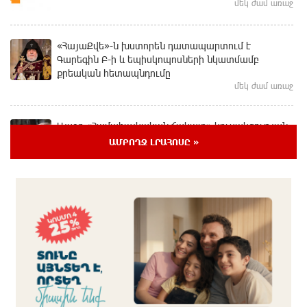
մեկ ժամ առաջ
«ՀայաՔվե»-ն խստորեն դատապարտում է
Գարեգին Բ-ի և եպիսկոպոսների նկատմամբ
քրեական հետապնդումը
մեկ ժամ առաջ
Այսօր «Համահայկական ճակատ» կուսակցության
ղեկավար, ՀՀ Զինված ուժերի պահեստազորի
ԱՄԲՈՂՋ ԼՐԱՀՈՍԸ »
փոխգնդապետ, հետախուզական զորքերի սպա
Արսեն Վարդանյանի ծննդյան տարեդարձն է
7 րոպե առաջ
Օգոստոսի 7-ին, 10-ին, 11-ին, 12-ին և 13-ին գազ չի
լինելու․ հասցեներ
9 ժամ առաջ
Հնդկաստանի հյուսիս-արևելքում տեղի ունեցած
ջրհեղեղների հետևանքով զոհերի թիվը հասել է 97-