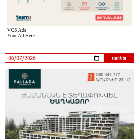
ի
9 ժամ առաջ
Օգոստոսի 7-ին ժամանակավորապես կդադարեցվի
մի շարք հասցեների էլեկտրամատակարարում
9 ժամ առաջ
Վինիսիուսը նոր պայմանագիր է կնքել «Ռեալի»
հետ․ պաշտոնական
10 ժամ առաջ
Սպասվում է քամու ուժգնացում, ամպրոպ․
եղանակը՝ օգոստոսի 7-ից 11-ին
10 ժամ առաջ
Խոշոր հրդեհ՝ Երևանի Սիլիկյան թաղամասի
հարևանությամբ գտնվող աղբավայրում. կրակն ու
ծուխը տեսանելի են մի քանի կիլոմետրից