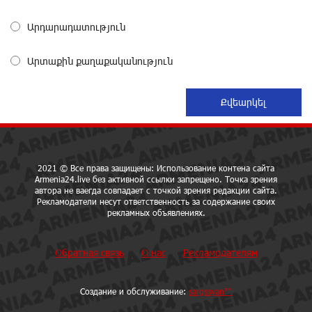
Արդարադատություն
«Мой лес Армения» — бенефициар инициативы
«Сила одного драма» в июле
Արտաքին քաղաքականություն
28 дней назад
Станьте акционером Юнибанка и воспользуйтесь
выгодным инвестиционным предложением
28 дней назад
2021 © Все права защищены: Использование контена сайта
Armenia24.live без активной ссылки запрещено. Точка зрения
IDBank предупреждает о мошеннических звонках от
автора не ваегда совпадает с точкой зрения редакции сайта.
имени пенсионных фондов
Рекламодатели несут ответственность за содержание своих
30 дней назад
рекламных объявлениях.
Обратная связь
О нас
Рекламодателям
Небольшой французский уголок в Раздане при
сотрудничестве с Конверс МСБ
30 дней назад
Создание и обслуживание:
sargssyan™