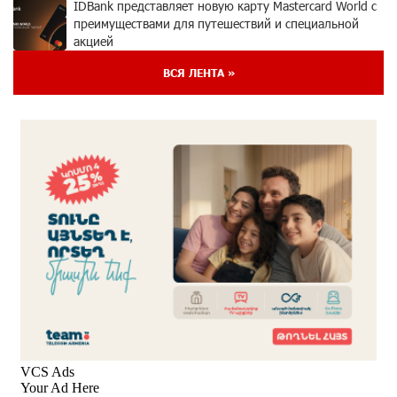
IDBank представляет новую карту Mastercard World с
преимуществами для путешествий и специальной
акцией
3 дней назад
ВСЯ ЛЕНТА »
Ucom и FPWC обеспечат круглосуточный
мониторинг дикой природы в Гнишике с помощью
солнечной энергии
3 дней назад
Idram и IDBank - рядом со стартапами на Seaside
Startup Summit
5 дней назад
В мобильном приложении Юнибанка теперь можно
зарегистрироваться также с помощью imID
5 дней назад
«Бесплатные бонусы в играх»: IDBank