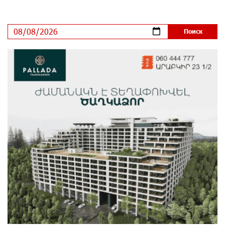
предупреждает о кибератаках на школьников
8 дней назад
ЕАЭС со временем будет расширяться. Когда-нибудь
это поймёт и рядовой армянин, но будет уже поздно
8 дней назад
Если Израиль использует тему Геноцида армян
против Эрдогана, то что для него значит сам
Геноцид?
8 дней назад
ВТБ (Армения): вклад «Стабильный» — до 10%
годовых и оформление в мобильном приложении
9 дней назад
Платформа Rate.Trading на Seaside Startup Summit:
IDBank представил инновационное решение