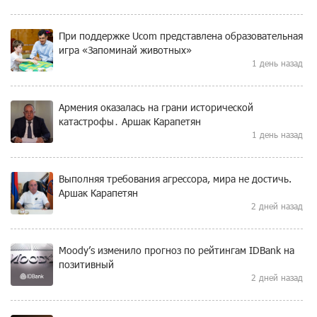
При поддержке Ucom представлена образовательная
игра «Запоминай животных»
1 день назад
Армения оказалась на грани исторической
катастрофы․ Аршак Карапетян
1 день назад
Выполняя требования агрессора, мира не достичь.
Аршак Карапетян
2 дней назад
Moody’s изменило прогноз по рейтингам IDBank на
позитивный
2 дней назад