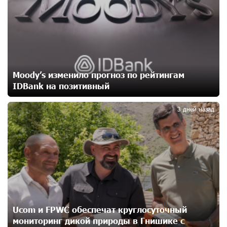
Бывший премьер-министр Словакии обратился к
президенту страны с просьбой содействовать
освобождению армянских заключенных,
осужденных в Азербайджане
14 дней назад
Moody’s изменило прогноз по рейтингам
Против кого вооружается Азербайджан? Аршак
IDBank на позитивный
3
Карапетян
16 дней назад
3 дней назад
При поддержке Ucom в спортивной школе Вайка
установлена солнечная электростанция мощностью
15 кВт
16 дней назад
Новые финансовые навыки на «Давидбекских
играх»: Idram&IDBank
Ucom и FPWC обеспечат круглосуточный
17 дней назад
мониторинг дикой природы в Гнишике с