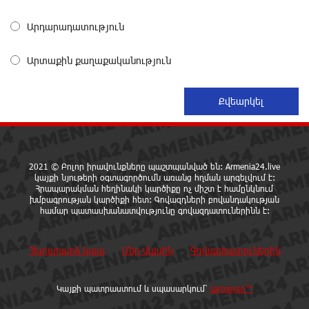
Արդարադատություն
«Սմայլ Սվիթ»-ի զարգացման ճանապարհը
Կոնվերս Բանկի գործընկերությամբ
Արտաքին քաղաքականություն
18 ժամ առաջ
Ինչպես է ՔՊ-ն «հարգում» ժողովրդի քվեն.
Մարիաննա Ղահրամանյան
18 ժամ առաջ
2021 © Բոլոր իրավունքները պաշտպանված են: Armenia24.live
Ընդդիմությունը պետք է օր առաջ համախմբվի այս
կայքի նյութերի օգտագործումն առանց հղման արգելվում է:
Հրապարակման հեղինակի կարծիքը ոչ միշտ է համընկնում
ծանր իրավիճակից դուրս գալու համար. Արմեն
խմբագրության կարծիքի հետ: Գովազդների բովանդակության
Մանվելյան
համար պատասխանատվությունը գովազդատուներինն է:
19 ժամ առաջ
Հետադարձ կապ
Մեր մասին
Գովազդատուներին
Դուք ու ձեր անտաղանդ շոուները ոչ ավելին են,
քան անհաջող ու չստացված դերասանի թատրոն.
Աննա Կոստանյան
Կայքի պատրաստում և սպասարկում՝
sargssyan™
19 ժամ առաջ