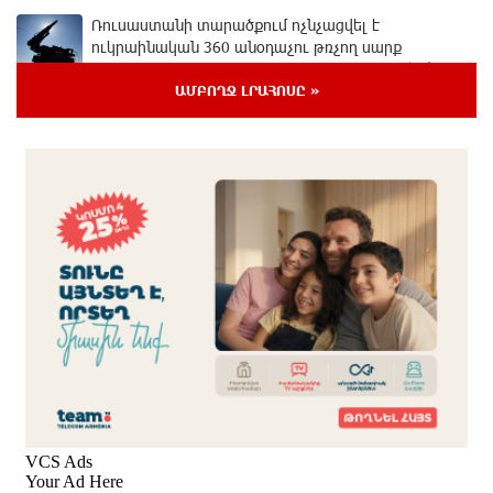
Ռուսաստանի տարածքում ոչնչացվել է
ուկրաինական 360 անօդաչու թռչող սարք
10 ժամ առաջ
ԱՄԲՈՂՋ ԼՐԱՀՈՍԸ »
Օգոստոսի 10-ին, 11-ին, 12-ին, 13-ին, 14-ին, 17-ին,
18-ին և 20-ին հարյուրավոր հասցեներում լույս չի
լինելու
11 ժամ առաջ
Ողբերգական դեպք՝ Երևանում․ Կիևյան կամրջի
տակ հայտնաբերվել է տղամարդու մարմին
11 ժամ առաջ
Ադրբեջանի Սարով գյուղում տանը 18-ամյա աղջկա
դի է հայտնաբերվել
11 ժամ առաջ
Հայհիդրոմետի տնօրենը գրել է