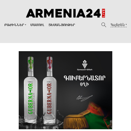
Հայերեն
ԲԱԺԻՆՆԵՐ
ՄԱՄՈՒԼ
ՏԵՍԱՆՅՈՒԹԵՐ