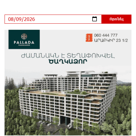
12 ժամ առաջ
Արտակարգ դեպք՝ Երևանում․ կոտրել են «Հույս
բոլոր մարդկանց» հիմնադրամի շենքի
պատուհաններն ու դռները
12 ժամ առաջ
Ալիևն ու Թրամփը հեռախոսազրույց են ունեցել
12 ժամ առաջ
«Ինտեր»-ը հաղթեց «Յուվենտուս»-ին
13 ժամ առաջ
Քրեական վարույթի շրջանակում անձի անձնական
և ընտանեկան կյանքին առնչվող տվյալների