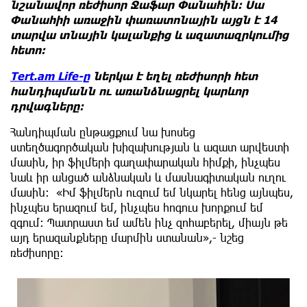
նշանավոր ռեժիսոր Ջաֆար Փանահին։ Սա
Փանահիի առաջին փառատոնային այցն է 14
տարվա տնային կալանքից և ազատազրկումից
հետո:
Tert.am Life-ը
ներկա է եղել ռեժիսորի հետ
հանդիպմանն ու առանձնացրել կարևոր
դրվագները:
Հանդիպման ընթացքում նա խոսեց
ստեղծագործական խիզախության և ազատ արվեստի
մասին,
իր ֆիլմերի գաղափարական հիմքի, ինչպես
նաև իր անցած անձնական և մասնագիտական ուղու
մասին։ «Իմ ֆիլմերն ուզում եմ նկարել հենց այնպես,
ինչպես երազում եմ, ինչպես հոգուս խորքում եմ
զգում։ Պատրաստ եմ ամեն ինչ զոհաբերել, միայն թե
այդ երազանքները մարմին ստանան»,- նշեց
ռեժիսորը։