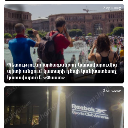
3
2 օր առաջ
«Չեմ վերադառնալու փաստաբանական
գործունեությանը»․ Արամ Վարդևանյան
3 ժամ առաջ
Հայաստանը կարիք ունի Ավետիք Չալաբյանի
նման խելացի, աշխատասեր և զարգացած մարդու.
Արմեն Մանվելյան
3 ժամ առաջ
Պետությունը արձագանքող կառավարումից
պիտի անցում կատարի դեպի կանխատեսող
կառավարում. «Փաստ»
Հիմա. Նարեկ Կարապետյանի ճեպազրույցը
4
3 ժամ առաջ
3 օր առաջ
Հարցնում են իրար.«ամուսինդ ո՞նց է, քեռիդ ո՞նց
է». Մարուքյանը հիասթափված է նորընտիր
խորհրդարանից
4 ժամ առաջ