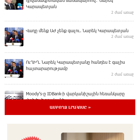
դիվանագիտական ճանապարհով․ Նարեկ
Կարապետյան
2 ժամ առաջ
Վաղը մենք ԱԺ չենք գալու. Նարեկ Կարապետյան
2 ժամ առաջ
ՈւՂԻՂ. Նարեկ Կարապետյանը հանդես է գալիս
հայտարարությամբ
2 ժամ առաջ
Moody’s-ը IDBank-ի վարկանիշային հեռանկարը
փոխել է դրականի
մեկ ժամ առաջ
ԱՄԲՈՂՋ ԼՐԱՀՈՍԸ »
Վեհափառի անձնագրի մեջ գրված է՝ Գարեգին Բ․
նույնիսկ քննիչներն ու դատախազներն են այդպես
դիմում նրան՝ իրենց հավատից ելնելով․