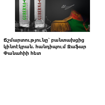
Ճշմարտությունը՝ բանտախցից
կինոէկրան. հանդիպում Ջաֆար
Փանահիի հետ