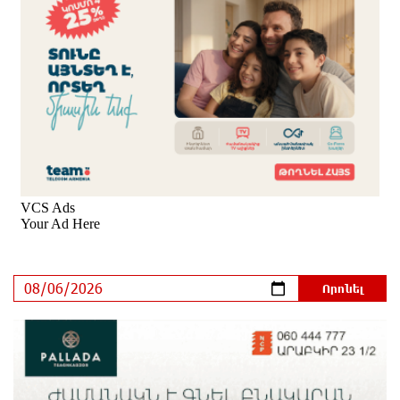
տեսանյութ
36 րոպե առաջ
Ռեբուսը լուծելու համար, ասեք թե ինչպե՞ս ՀՀ
29.800 քկմ տարածքը կրճատվեց. Վարդևանյանը՝
Հովհաննիսյանին
23 րոպե առաջ
Ֆասթ Բանկը Սևան Ստարտափ Սամմիթին
ներկայացրել է իր պրոդուկտներն ու քարտային
առաջարկները
14 րոպե առաջ
Ընդդիմությունը պետք է իր շուրջը համախմբի
արտախորհրդարանական բոլոր ուժերին. Արեգ
Սավգուլյան
6 րոպե առաջ
Կաթողիկոսի և հոգևոր դասի ներկայացուցիչների