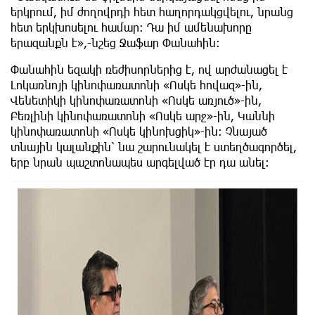
երկրում, իմ ժողովրդի հետ հաղորդակցվելու, նրանց
հետ երկխոսելու համար։ Դա իմ ամենախորը
երազանքն է»,-նշեց Ջաֆար Փանահին։
Փանահին եզակի ռեժիսորներից է, ով արժանացել է
Լոկառնոյի կինոփառատոնի «Ոսկե հովազ»-ին,
Վենետիկի կինոփառատոնի «Ոսկե առյուծ»-ին,
Բեռլինի կինոփառատոնի «Ոսկե արջ»-ին, Կաննի
կինոփառատոնի «Ոսկե կինոխցիկ»-ին։ Չնայած
տնային կալանքին՝ նա շարունակել է ստեղծագործել,
երբ նրան պաշտոնապես արգելված էր դա անել: