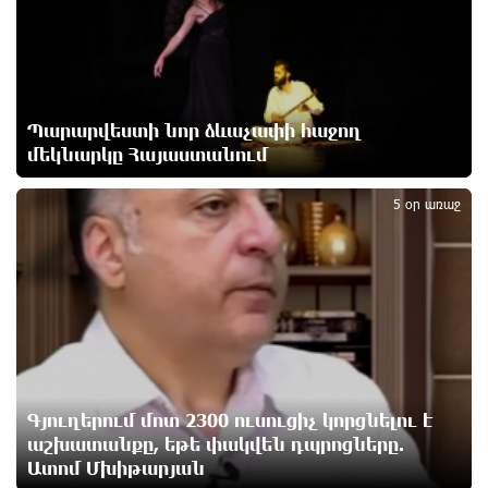
Ժողովո՛ւրդ, Սամվել Կարապետյանի,
սրբազանների կալանքը ապօրինի է եղել. Արամ
Վարդևանյան
3 ժամ առաջ
Պարարվեստի նոր ձևաչափի հաջող
մեկնարկը Հայաստանում
2
Ամեն ընտրություններից հետո իշխանական
պատգամավորների թիվը փոքրանում է, գնալով
5 օր առաջ
ավելի է փոքրանալու. Նարեկ Կարապետյան
3 ժամ առաջ
Սամվել Կարապետյանի տեսլականը համոզեց ինձ
վերադառնալ քաղաքականություն․ Արամ
Վարդևանյան
3 ժամ առաջ
Գյուղերում մոտ 2300 ուսուցիչ կորցնելու է
Մի´ հանձնվիր թուրքական ողորմածությանը,
աշխատանքը, եթե փակվեն դպրոցները.
պայքարիր մինչև վերջ. Ավետիք Չալաբյանի
ուղերձը կալանավայրից
Ատոմ Մխիթարյան
3 ժամ առաջ