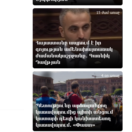
3
11 ժամ առաջ
15 ժամ առաջ
Երևանում և մարզերում
էլեկտրաէներգիայի
ընդհատումներ կլինեն
12 ժամ առաջ
Հայաստանը ապրում է իր
գոյության ամենախայտառակ
ժամանակաշրջանը․ Գառնիկ
Ստեփանավանում ռուս կին է
փորձել ինքնասպան լինել
Դավթյան
4
12 ժամ առաջ
4 օր առաջ
ԵԱՏՄ֊ն չի ուզում, որ իր
միջոցներով զարգանա
Հայաստանի տնտեսությունը ու
հետո գնա ԵՄ. Արշակ Կարապետյան
Պետությունը արձագանքող
12 ժամ առաջ
կառավարումից պիտի անցում
կատարի դեպի կանխատեսող
կառավարում. «Փաստ»
ԱՄՆ վերաքննիչ դատարանը
արգելափակել է Թրամփի 400