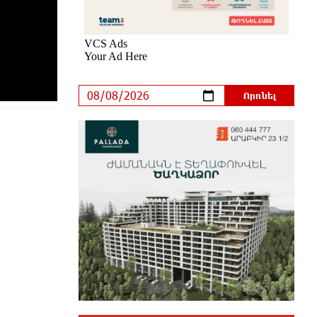
նվաճել միջազգային մրցաշարում
9 ժամ առաջ
ԱՄՆ Սենատը մեծամասնությամբ
ընդունել է Ռուսաստանի և Իրանի
դեմ պատժամիջոցների
ընդլայնման օրինագիծը
9 ժամ առաջ
Երգչուհի Բեյոնսեն ​​4 դատական
հայց է ներկայացրել Թուրքիայում
9 ժամ առաջ
Երևանյան լճում իրականացվել են
մաքրման աշխատանքներ
10 ժամ առաջ
Իտալական Սիցիլիա կղզում
ժայթքել է Էտնա հրաբուխը