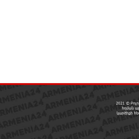
2021 © Բոլո
հղման ա
կարծիքի հ