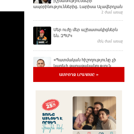
իշխանությունների
ապօրինություններից. Լարիսա Ալավերդյան
2 ժամ առաջ
Մեր ուժը մեր աշխատակիցներն
են. ԶՊՄԿ
մեկ ժամ առաջ
«Պատմական հիշողությունը չի
կարելի քաղաքականություն
դարձնել». Կարպիս Փաշոյան
ԱՄԲՈՂՋ ԼՐԱՀՈՍԸ »
43 րոպե առաջ
Երևանի և մարզերի տասնյակ
հասցեներում օգոստոսի 10-ին, 11-
ին, 12-ին և 13-ին գազ չի լինելու
8 ժամ առաջ
Հայ ուշուիստները 37 մեդալ են