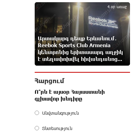
5
միլիոն դոլար արժողությամբ
4 օր առաջ
Սպիտակ տան պարահանդեսային դահլիճի
նախագիծը
12 ժամ առաջ
Արտակարգ դեպք Երևանում․
Կաթողիկոսի նկատմամբ
Reebok Sports Club Armenia
իրականացվող
կենտրոնից երիտասարդ աղջիկ
բռնադատավարությունը
է տեղափոխվել հիվանդանոց...
միահեծան իշխանության հետևանք է.
Հանրային Դաշինք
12 ժամ առաջ
Հարցում
Մեր երկրում իշխանության և
Ո՞րն է այսօր Հայաստանի
ընդդիմության անվերջանալի
գլխավոր խնդիրը
պայքարում տուժում է միայն ու
միայն ՀՀ քաղաքացին. Աննա Կոստանյան
Անվտանգություն
12 ժամ առաջ
Տնտեսություն
Փրկարարները հայտանաբերել են