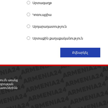
մոլորված զբոսաշրջիկներին
Արտագաղթ
13 ժամ առաջ
Կոռուպցիա
ԼՀԿ-ն պահանջում է դադարեցնել
Գարեգին Բ-ի և եպիսկոպոսների
Արդարադատություն
դեմ քրեական հետապնդումը
13 ժամ առաջ
Արտաքին քաղաքականություն
Սարյան փողոցի բնակարաններից
մեկում պայթյունի հետևանքով
55-ամյա տղամարդը
այրվածքներով տեղափոխվել է
«Այրվածքաբանության ազգային կենտրոն»
13 ժամ առաջ
րծումն առանց
գրության
Սլովակիայի արևելքում
ատուներինն
արտակարգ դրություն է
հայտարարվել շոգի ալիքների
պատճառով
13 ժամ առաջ