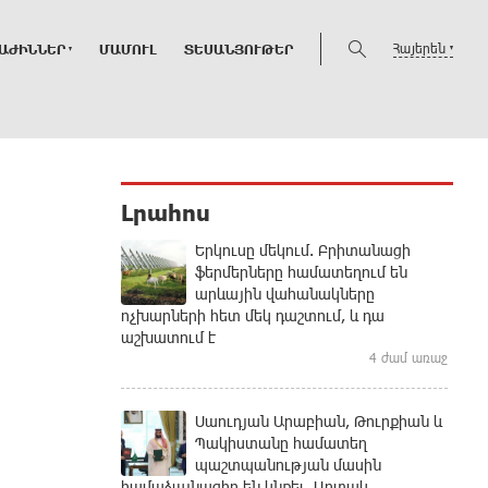
Հայերեն
ԱԺԻՆՆԵՐ
ՄԱՄՈՒԼ
ՏԵՍԱՆՅՈՒԹԵՐ
Լրահոս
Երկուսը մեկում. Բրիտանացի
ֆերմերները համատեղում են
արևային վահանակները
ոչխարների հետ մեկ դաշտում, և դա
աշխատում է
4 ժամ առաջ
Սաուդյան Արաբիան, Թուրքիան և
Պակիստանը համատեղ
պաշտպանության մասին
համաձայնագիր են կնքել. Արտակ