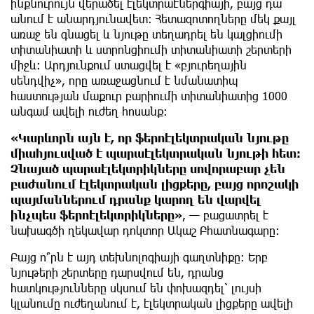
ինքնուրույն վերածել էլեկտրաէներգիայի, բայց դա
անում է անարդյունավետ: Հետազոտողները մեկ քայլ
առաջ են գնացել և նյութը տեղադրել են կալցիումի
տիտանիատի և ստրոնցիումի տիտանիատի շերտերի
միջև: Արդյունքում ստացվել է «բյուրեղային
սենդվիչ», որը առաջացնում է նմանատիպ
հաստության մաքուր բարիումի տիտանիատից 1000
անգամ ավելի ուժեղ հոսանք։
«Կարևորն այն է, որ ֆերոէլեկտրական նյութը
միահյուսված է պարաէլեկտրական նյութի հետ։
Չնայած պարաէլեկտրիկները սովորաբար չեն
բաժանում էլեկտրական լիցքերը, բայց որոշակի
պայմաններում դրանք կարող են վարվել
ինչպես ֆերոէլեկտրիկները»
, — բացատրել է
նախագծի ղեկավար դոկտոր Ակաշ Բհատնագարը։
Բայց ո՞րն է այդ տեխնոլոգիայի գաղտնիքը։ Երբ
նյութերի շերտերը դարսվում են, դրանց
հատկությունները սկսում են փոխազդել՝ լույսի
կլանումը ուժեղանում է, էլեկտրական լիցքերը ավելի