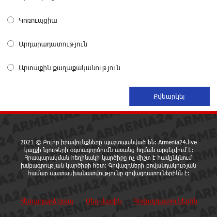
Կոնվերս Բանկի գործընկերությամբ
15 ժամ առաջ
Կոռուպցիա
Արդարադատություն
Ինչպես է ՔՊ-ն «հարգում» ժողովրդի քվեն.
Մարիաննա Ղահրամանյան
15 ժամ առաջ
Արտաքին քաղաքականություն
Ընդդիմությունը պետք է օր առաջ համախմբվի այս
ծանր իրավիճակից դուրս գալու համար. Արմեն
Մանվելյան
15 ժամ առաջ
2021 © Բոլոր իրավունքները պաշտպանված են: Armenia24.live
Դուք ու ձեր անտաղանդ շոուները ոչ ավելին են,
կայքի նյութերի օգտագործումն առանց հղման արգելվում է:
Հրապարակման հեղինակի կարծիքը ոչ միշտ է համընկնում
քան անհաջող ու չստացված դերասանի թատրոն.
խմբագրության կարծիքի հետ: Գովազդների բովանդակության
Աննա Կոստանյան
համար պատասխանատվությունը գովազդատուներինն է:
16 ժամ առաջ
Հետադարձ կապ
Մեր մասին
Գովազդատուներին
Միայն հանրային մեծ աջակցության պարագայում
ընդդիմությունը կկարողանա օրակարգ թելադրել.