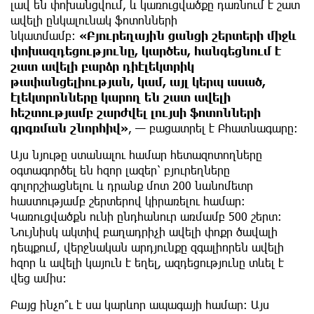
լավ են փոխանցվում, և կառուցվածքը դառնում է շատ
ավելի ընկալունակ ֆոտոնների
նկատմամբ։
«Բյուրեղային ցանցի շերտերի միջև
փոխազդեցությունը, կարծես, հանգեցնում է
շատ ավելի բարձր դիէլեկտրիկ
թափանցելիության, կամ, այլ կերպ ասած,
էլեկտրոնները կարող են շատ ավելի
հեշտությամբ շարժվել լույսի ֆոտոնների
գրգռման շնորհիվ»
, — բացատրել է Բհատնագարը։
Այս նյութը ստանալու համար հետազոտողները
օգտագործել են հզոր լազեր՝ բյուրեղները
գոլորշիացնելու և դրանք մոտ 200 նանոմետր
հաստությամբ շերտերով կիրառելու համար։
Կառուցվածքն ունի ընդհանուր առմամբ 500 շերտ։
Նույնիսկ ակտիվ բաղադրիչի ավելի փոքր ծավալի
դեպքում, վերջնական արդյունքը զգալիորեն ավելի
հզոր և ավելի կայուն է եղել, ազդեցությունը տևել է
վեց ամիս։
Բայց ինչո՞ւ է սա կարևոր ապագայի համար։ Այս