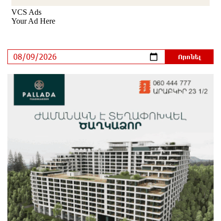
Արտակարգ դեպք՝ Երևանում․ կոտրել են «Հույս
բոլոր մարդկանց» հիմնադրամի շենքի
պատուհաններն ու դռները
9 ժամ առաջ
Ալիևն ու Թրամփը հեռախոսազրույց են ունեցել
9 ժամ առաջ
«Ինտեր»-ը հաղթեց «Յուվենտուս»-ին
9 ժամ առաջ
Քրեական վարույթի շրջանակում անձի անձնական
և ընտանեկան կյանքին առնչվող տվյալների
անհարկի հրապարակումն անթույլատրելի է. ՄԻՊ
10 ժամ առաջ