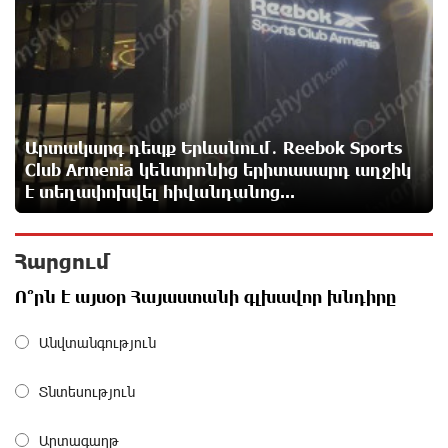
Ադրբեջանցիների բնակեցումը Հայաստանում լուրջ
վտանգներ է պարունակում. Ավետիք Չալաբյան
13 ժամ առաջ
«Հայաքվե»-ի հայտարարությունից հետո WCC-ն
արձագանքել է Հայ Եկեղեցու շուրջ ստեղծված
իրավիճակին
Արտակարգ դեպք Երևանում․ Reebok Sports
13 ժամ առաջ
Club Armenia կենտրոնից երիտասարդ աղջիկ
է տեղափոխվել հիվանդանոց...
«Շտապ հաստատեք քարտի տվյալները»․ IDBank-ը
զգուշացնում է հյուրանոցների ամրագրման հետ
Հարցում
կապված զեղծարարությունների մասին
14 ժամ առաջ
Ո՞րն է այսօր Հայաստանի գլխավոր խնդիրը
Մհեր Անանյանն ընդգրկվել է Յունիբանկի
Անվտանգություն
Վարչության կազմում
14 ժամ առաջ
Տնտեսություն
«Սմայլ Սվիթ»-ի զարգացման ճանապարհը
Արտագաղթ