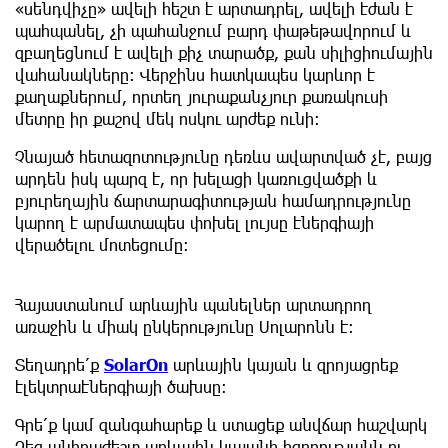
«սենդվիչը» ավելի հեշտ է արտադրել, ավելի էժան է
պահպանել, չի պահանջում բարդ փաթեթավորում և
զբաղեցնում է ավելի քիչ տարածք, քան սիլիցիումային
վահանակները։ Վերջինս հատկապես կարևոր է
քաղաքներում, որտեղ յուրաքանչյուր քառակուսի
մետրը իր քաշով մեկ ոսկու արժեք ունի։
Չնայած հետազոտությունը դեռևս ավարտված չէ, բայց
արդեն իսկ պարզ է, որ խելացի կառուցվածքի և
բյուրեղային ճարտարագիտության համադրությունը
կարող է արմատապես փոխել լույսը էներգիայի
վերածելու մոտեցումը։
Հայաստանում արևային պանելներ արտադրող
առաջին և միակ ընկերությունը Սոլարոնն է։
Տեղադրե՛ք
SolarOn
արևային կայան և զրոյացրեք
էլեկտրաէներգիայի ծախսը:
Գրե՛ք կամ զանգահարեք և ստացեք անվճար հաշվարկ
Ձեզ անհրաժեշտ արևային կայանի հզորությանն ու