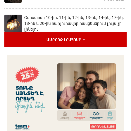
Օգոստոսի 10-ին, 11-ին, 12-ին, 13-ին, 14-ին, 17-ին,
18-ին և 20-ին հարյուրավոր հասցեներում լույս չի
լինելու
7 ժամ առաջ
ԱՄԲՈՂՋ ԼՐԱՀՈՍԸ »
Ողբերգական դեպք՝ Երևանում․ Կիևյան կամրջի
տակ հայտնաբերվել է տղամարդու մարմին
8 ժամ առաջ
Ադրբեջանի Սարով գյուղում տանը 18-ամյա աղջկա
դի է հայտնաբերվել
8 ժամ առաջ
Հայհիդրոմետի տնօրենը գրել է
8 ժամ առաջ