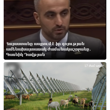
2
Փաշինյանն ու Թրամփը հեռախոսազրույց են
ունեցել
11 ժամ առաջ
Չհանե´ս խաչդ, Հայաստան աշխարհ․ Ուժեղ
Հայաստան
11 ժամ առաջ
Հայաստանը ապրում է իր գոյության
ամենախայտառակ ժամանակաշրջանը․
Սիցիլիայի օդանավակայանը փակվել է Էթնա
Գառնիկ Դավթյան
3
հրաբխի ժայթքման պատճառով
11 ժամ առաջ
17 ժամ առաջ
Հետվճարի փոխարեն՝ արժանապատիվ և ֆիքսված
թոշակ․ ինչու է գործող համակարգը սոցիալական
անարդարության խնդիր ստեղծում. Հրայր
Կամենդատյան
11 ժամ առաջ
Երևանի Կենտրոնում փոշու պարունակությունը