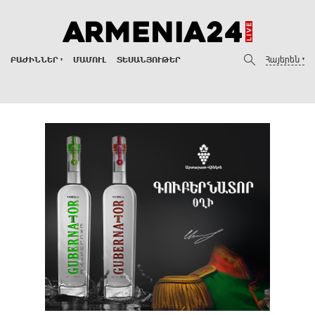
Հայերեն
ԲԱԺԻՆՆԵՐ
ՄԱՄՈՒԼ
ՏԵՍԱՆՅՈՒԹԵՐ