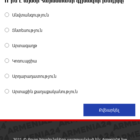
Ո՞րն է այսօր Հայաստանի գլխավոր խնդիրը
15 ժամ առաջ
Անվտանգություն
Երևանում երթուղիների փոփոխություն կլինի
16 ժամ առաջ
Տնտեսություն
Արտագաղթ
Օգոստոսի 7-ին՝ Գարեգին Բ Ամենայն Հայոց
Կաթողիկոսի դատական նիստը
Կոռուպցիա
16 ժամ առաջ
Արդարադատություն
ՆԳՆ-ն՝ աղբակույտի տակ մնացած քաղաքացու
Արտաքին քաղաքականություն
մահվան մասին
16 ժամ առաջ
«Համահայկական ճակատ» շարժումը
զորակցություն է հայտնում Ամենայն Հայոց
Կաթողիկոսին
16 ժամ առաջ
2021 © Բոլոր իրավունքները պաշտպանված են: Armenia24.live