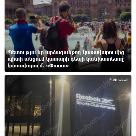
Օգոստոսի 7-ին ժամանակավորապես կդադարեցվի
մի շարք հասցեների էլեկտրամատակարարում
13 ժամ առաջ
Վինիսիուսը նոր պայմանագիր է կնքել «Ռեալի»
հետ․ պաշտոնական
13 ժամ առաջ
Պետությունը արձագանքող կառավարումից
պիտի անցում կատարի դեպի կանխատեսող
կառավարում. «Փաստ»
4
Սպասվում է քամու ուժգնացում, ամպրոպ․
եղանակը՝ օգոստոսի 7-ից 11-ին
4 օր առաջ
13 ժամ առաջ
Խոշոր հրդեհ՝ Երևանի Սիլիկյան թաղամասի
հարևանությամբ գտնվող աղբավայրում. կրակն ու
ծուխը տեսանելի են մի քանի կիլոմետրից
14 ժամ առաջ
Հնդկաստանի և Իսրայելի վարչապետները