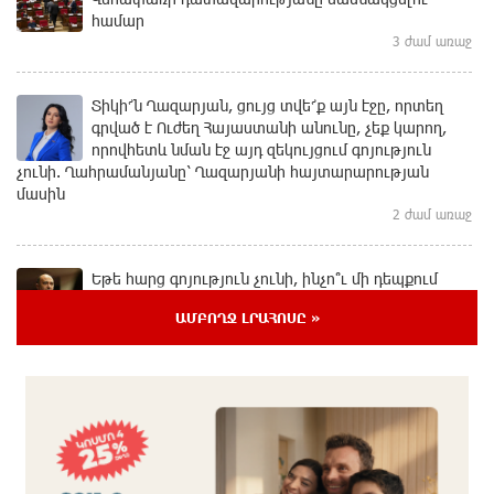
համար
3 ժամ առաջ
Տիկի՜ն Ղազարյան, ցույց տվե՜ք այն էջը, որտեղ
գրված է Ուժեղ Հայաստանի անունը, չեք կարող,
որովհետև նման էջ այդ զեկույցում գոյություն
չունի. Ղահրամանյանը՝ Ղազարյանի հայտարարության
մասին
2 ժամ առաջ
Եթե հարց գոյություն չունի, ինչո՞ւ մի դեպքում
մերժում են, իսկ մյուս դեպքում՝ համաձայնում․
ԱՄԲՈՂՋ ԼՐԱՀՈՍԸ »
Էդմոն Մարուքյան
2 ժամ առաջ
Այսօր ամոթի օր է, այսօր Էջմիածնում դատում են
Ամենայն Հայոց Կաթողիկոսին
2 ժամ առաջ