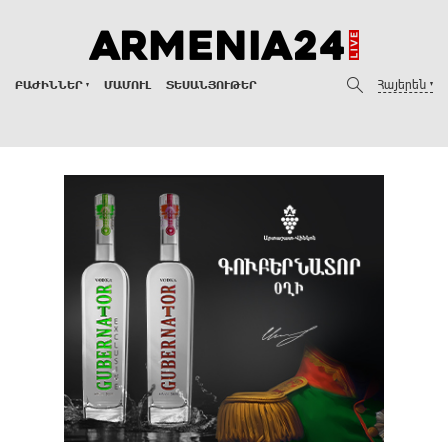
Հայերեն
ԲԱԺԻՆՆԵՐ
ՄԱՄՈՒԼ
ՏԵՍԱՆՅՈՒԹԵՐ