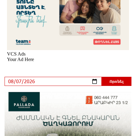
«Արտ Լանչ»-ն արդեն Միացյալ Նահանգներում է․
նոր մասնաճյուղ Լոս Անջելեսում
մեկ ժամ առաջ
Գրանադայում տեղի ունեցած քառակողմ
հանդիպումից հետո տարածված
հայտարարության մեջ Հայաստանի տարածքը
29800 քառակուսի կիլոմետր է. Դավիթ Ղազինյան
մեկ ժամ առաջ
Փաշազադեն և Փաշինյանն ընդդեմ Հայ
Առաքելական Սուրբ Եկեղեցու
մեկ ժամ առաջ
Բարձր տեխնոլոգիաները զարգանում են
հանքարդյունաբերության շնորհիվ․ ԶՊՄԿ
մեկ ժամ առաջ