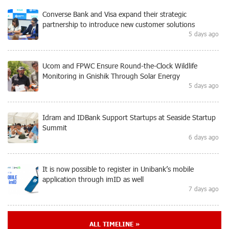
Converse Bank and Visa expand their strategic
partnership to introduce new customer solutions
5 days ago
Ucom and FPWC Ensure Round-the-Clock Wildlife
Monitoring in Gnishik Through Solar Energy
5 days ago
Idram and IDBank Support Startups at Seaside Startup
Summit
6 days ago
It is now possible to register in Unibank’s mobile
application through imID as well
7 days ago
“Free In-Game Bonuses”: IDBank Warns About
ALL TIMELINE »