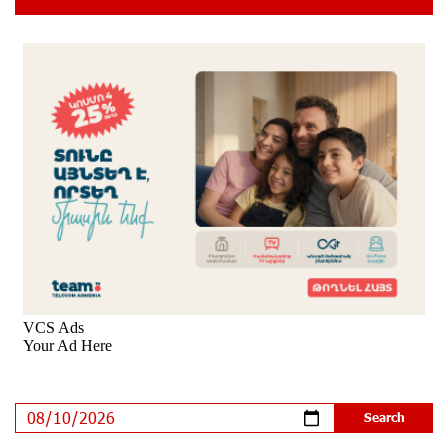
Cyberattacks Targeting Schoolchildren
9 days ago
Moody's affirms Converse Bank's ratings and changes
outlook to positive from stable
9 days ago
New Achievements in Europe: "Armenian Virtuosos"
Scholarship Recipients Embark on Educational Trips to
Prestigious Music Academies
10 days ago
Rate.Trading Platform at Seaside Startup Summit:
IDBank Introduces an Innovative Solution
11 days ago
Khachaturian Rooftop Grand Opening Supported by
IDBank
12 days ago