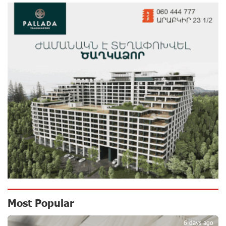
Ucom’s Sales and Service Center Reopens at 24/2
Shahumyan Street in Ararat
13 days ago
Scholarship recipients of the “Armenian Virtuosos”
Program participated in the Järvi Academy and Pärnu
Music Festival in Estonia, representing Armenia on the
international stage
18 days ago
Ucom Supports the Installation of a 15 kW Solar Power
Plant at the Vayk Sports School
18 days ago
New Financial Skills at the Davidbek Games:
Most Popular
Idram&IDBank
18 days ago
6 days ago