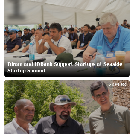
1
CashIn Services at AraratBank ATMs: Fast, Simple, and
Secure
21 days ago
Ucom Sales and Service Center Reopens at 3/47
Yerevanyan Street in Yeghvard
21 days ago
Idram and IDBank Support Startups at Seaside
Startup Summit
2
Up to 25% idcoin when purchasing Flyone flight tickets:
Idram&IDBank
5 days ago
24 days ago
Converse Bank Named Armenia’s Best Digital Bank for
Consumers by Euromoney
24 days ago