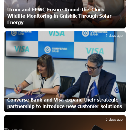
Ucom and Microsoft Innovation Center Help School
Students Build Cybersecurity Skills
Ucom and FPWC Ensure Round-the-Clock
24 days ago
Wildlife Monitoring in Gnishik Through Solar
Energy
3
Ucom Supports Installation of 10 kW Solar Plant in
5 days ago
Shenavan, Lori
25 days ago
Unibank to Raffle a Trip to Italy
26 days ago
Customer Appreciation Day in Vanadzor: IDBank
28 days ago
Converse Bank and Visa expand their strategic
partnership to introduce new customer solutions
4
Haik Kazazyan to Perform Khachaturian’s Violin Concerto
5 days ago
at the Closing Concert of the Madeira Classical