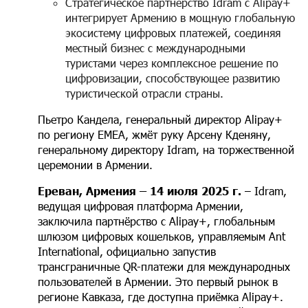
Стратегическое партнёрство Idram с Alipay+
интегрирует Армению в мощную глобальную
экосистему цифровых платежей, соединяя
местный бизнес с международными
туристами через комплексное решение по
цифровизации, способствующее развитию
туристической отрасли страны.
Пьетро Кандела, генеральный директор Alipay+
по региону EMEA, жмёт руку Арсену Кденяну,
генеральному директору Idram, на торжественной
церемонии в Армении.
Ереван, Армения – 14 июля 2025 г.
– Idram,
ведущая цифровая платформа Армении,
заключила партнёрство с Alipay+, глобальным
шлюзом цифровых кошельков, управляемым Ant
International, официально запустив
трансграничные QR-платежи для международных
пользователей в Армении. Это первый рынок в
регионе Кавказа, где доступна приёмка Alipay+.