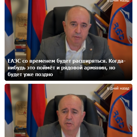
2
Ucom и Microsoft Innovation Center помогают
школьникам развивать навыки кибербезопасности
20 дней назад
При поддержке Ucom в Шенаване установлена
солнечная станция мощностью 10 кВт
21 дней назад
ЕАЭС со временем будет расширяться. Когда-
нибудь это поймёт и рядовой армянин, но
Юнибанк разыграет поездку в Италию среди новых
будет уже поздно
3
держателей карт Mastercard World «Travel»
22 дней назад
6 дней назад
Москва–Баку: есть разногласия, но связи
сохраняются. А мы что делаем?
22 дней назад
День благодарности клиентам в Ванадзоре: IDBank