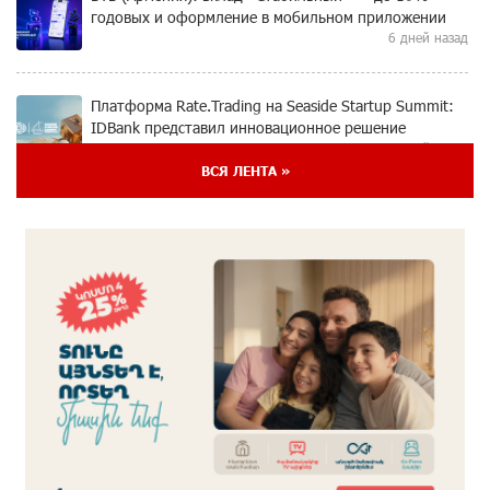
годовых и оформление в мобильном приложении
6 дней назад
Платформа Rate.Trading на Seaside Startup Summit:
IDBank представил инновационное решение
6 дней назад
ВСЯ ЛЕНТА »
Состоялось открытие Khachaturian Rooftop при
поддержке IDBank
8 дней назад
Пашинян ты упустил свой шанс уйти спокойно.
Аршак Карапетян
8 дней назад
Обновленный Центр продаж и обслуживания Ucom
открылся по адресу ул. Шаумяна, 24/2 в Арарате
9 дней назад