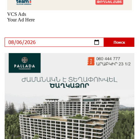
Никогда Нагорный Карабах не был в составе
независимого Азербайджана. Аршак Карапетян
9 дней назад
Бывший премьер-министр Словакии обратился к
президенту страны с просьбой содействовать
освобождению армянских заключенных,
осужденных в Азербайджане
11 дней назад
Против кого вооружается Азербайджан? Аршак
Карапетян
14 дней назад
При поддержке Ucom в спортивной школе Вайка
установлена солнечная электростанция мощностью
15 кВт