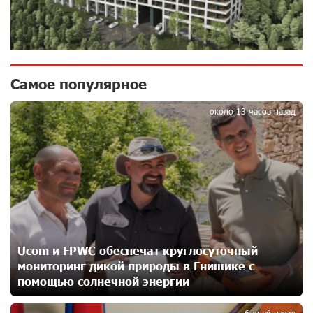
14 дней назад
Новые финансовые навыки на «Давидбекских
играх»: Idram&IDBank
14 дней назад
Самое популярное
1
около 13 часов назад
Кругом война. А вас вводят в заблуждение. Аршак
Карапетян
16 дней назад
Центр продаж и обслуживания Ucom в Егварде
возобновил работу по новому адресу — ул.
Ереванян, 3/47
16 дней назад
Ucom и FPWC обеспечат круглосуточный
мониторинг дикой природы в Гнишике с
До 25% idcoin-ов при покупке авиабилетов Flyone:
Idram&IDBank
помощью солнечной энергии
20 дней назад
6 дней назад