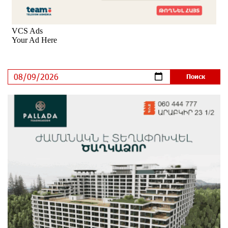
зарегистрироваться также с помощью imID
6 дней назад
«Бесплатные бонусы в играх»: IDBank
предупреждает о кибератаках на школьников
9 дней назад
ЕАЭС со временем будет расширяться. Когда-нибудь
это поймёт и рядовой армянин, но будет уже поздно
9 дней назад
Если Израиль использует тему Геноцида армян
против Эрдогана, то что для него значит сам
Геноцид?
9 дней назад
ВТБ (Армения): вклад «Стабильный» — до 10%
годовых и оформление в мобильном приложении
10 дней назад