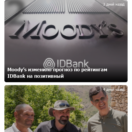
2
Никогда Нагорный Карабах не был в составе
3 дней назад
независимого Азербайджана. Аршак Карапетян
13 дней назад
Бывший премьер-министр Словакии обратился к
президенту страны с просьбой содействовать
освобождению армянских заключенных,
осужденных в Азербайджане
15 дней назад
Moody’s изменило прогноз по рейтингам
Против кого вооружается Азербайджан? Аршак
IDBank на позитивный
3
Карапетян
17 дней назад
4 дней назад
При поддержке Ucom в спортивной школе Вайка
установлена солнечная электростанция мощностью
15 кВт
17 дней назад