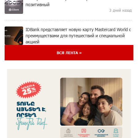
позитивный
3 дней назад
IDBank представляет новую карту Mastercard World с
преимуществами для путешествий и специальной
акцией
4 дней назад
ВСЯ ЛЕНТА »
Ucom и FPWC обеспечат круглосуточный
мониторинг дикой природы в Гнишике с помощью
солнечной энергии
4 дней назад
Idram и IDBank - рядом со стартапами на Seaside
Startup Summit
6 дней назад
В мобильном приложении Юнибанка теперь можно