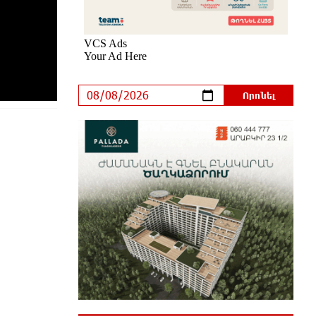
Ադրբեջանցիների բնակեցումը
Հայաստանում լուրջ վտանգներ է
պարունակում. Ավետիք Չալաբյան
2 ժամ առաջ
«Հայաքվե»-ի
հայտարարությունից հետո WCC-ն
արձագանքել է Հայ Եկեղեցու
շուրջ ստեղծված իրավիճակին
2 ժամ առաջ
«Շտապ հաստատեք քարտի
տվյալները»․ IDBank-ը
զգուշացնում է հյուրանոցների
ամրագրման հետ կապված
զեղծարարությունների մասին
մեկ ժամ առաջ
Մհեր Անանյանն ընդգրկվել է