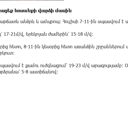
ոռացեք հոսանքի վարձի մասին
 կարճատև անձրև և ամպրոպ։ Հուլիսի 7-11-ին սպասվում է
17-21մ/վ, երեկոյան ժամերին՝ 15-18 մ/վ։
սօրից հետո, 8-11-ին կեսօրից հետո առանձին շրջաններում
րկուտ։
պասվում է քամու ուժգնացում՝ 19-23 մ/վ արագությամբ։ 
արձրանա՝ 5-8 աստիճանով։