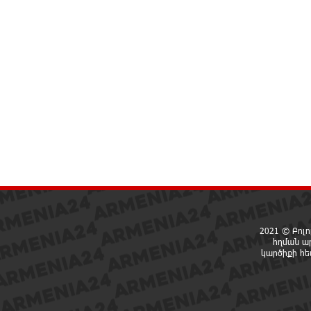
2021 © Բոլո
հղման ա
կարծիքի հ