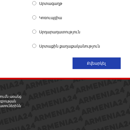
Արտագաղթ
Բանկային գաղտնիքի ապօրինի
Կոռուպցիա
արտահոսք, մերժված վարույթներ
և լռող բանկեր. ահազանգում է
Արդարադատություն
գործարարը
4 ժամ առաջ
Արտաքին քաղաքականություն
Ավետիք Չալաբյանն օրինակելի
հայ է և չի վախենում
իշխանությունների
ապօրինություններից. Լարիսա Ալավերդյան
4 ժամ առաջ
Մեր ուժը մեր աշխատակիցներն
րծումն առանց
են. ԶՊՄԿ
գրության
ատուներինն
6 ժամ առաջ
«Պատմական հիշողությունը չի