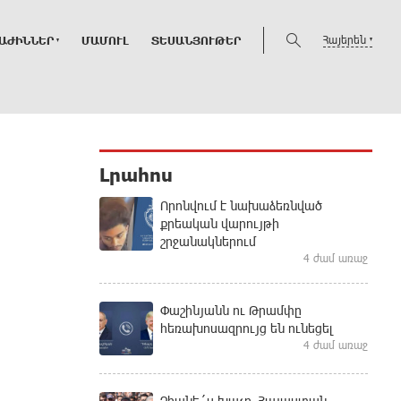
Հայերեն
ԱԺԻՆՆԵՐ
ՄԱՄՈՒԼ
ՏԵՍԱՆՅՈՒԹԵՐ
Լրահոս
Որոնվում է նախաձեռնված
քրեական վարույթի
շրջանակներում
4 ժամ առաջ
Փաշինյանն ու Թրամփը
հեռախոսազրույց են ունեցել
4 ժամ առաջ
Չհանե´ս խաչդ, Հայաստան