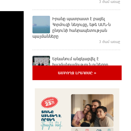
3 ժամ առաջ
Իրանը պատրաստ է բացել
Հորմուզի նեղուցը, եթե ԱՄՆ-ն
ընդունի հանրապետության
պայմանները
3 ժամ առաջ
Երևանում անցկացվել է
հաշմանդամություն ունեցող
անձանց միջազգային մարզական
ԱՄԲՈՂՋ ԼՐԱՀՈՍԸ »
փառատոն
2 ժամ առաջ
Դմիտրի Մեդվեդև. Արևմուտքի
քաղաքականությունը
Հայաստանի նկատմամբ կրկնում
է վրացական սցենարը
2 ժամ առաջ