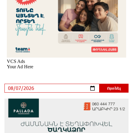
8 ժամ առաջ
Սպասվում է քամու ուժգնացում, ամպրոպ․
եղանակը՝ օգոստոսի 7-ից 11-ին
8 ժամ առաջ
Խոշոր հրդեհ՝ Երևանի Սիլիկյան թաղամասի
հարևանությամբ գտնվող աղբավայրում. կրակն ու
ծուխը տեսանելի են մի քանի կիլոմետրից
8 ժամ առաջ
Հնդկաստանի և Իսրայելի վարչապետները
քննարկել են Մերձավոր Արևելքում տիրող
իրավիճակը
8 ժամ առաջ
Մալաթիա-Սեբաստիա վարչական շրջանում
արմատից փտած հերթական ծառն է տապալվել
9 ժամ առաջ