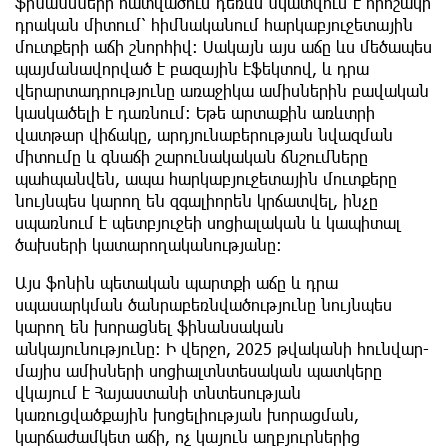
ֆինանսների հատվածում դեռևս նկատվում է որոշակի
դրական միտում՝ հիմնականում հարկաբյուջետային
մուտքերի աճի շնորհիվ։ Սակայն այս աճը ևս մեծապես
պայմանավորված է բազային էֆեկտով, և դրա
վերարտադրությունը առաջիկա ամիսներին բավական
կասկածելի է դառնում։ Եթե արտաքին առևտրի
վատթար վիճակը, արդյունաբերության նվազման
միտումը և գնաճի շարունակական ճնշումները
պահպանվեն, ապա հարկաբյուջետային մուտքերը
նույնպես կարող են զգալիորեն կրճատվել, ինչը
սպառնում է պետբյուջեի սոցիալական և կապիտալ
ծախսերի կատարողականությանը։
Այս ֆոնին պետական պարտքի աճը և դրա
սպասարկման ծանրաբեռնվածությունը նույնպես
կարող են խորացնել ֆինանսական
անկայունությունը։ Ի վերջո, 2025 թվականի հունվար-
մայիս ամիսների սոցիալտնտեսական պատկերը
վկայում է Հայաստանի տնտեսության
կառուցվածքային խոցելիության խորացման,
կարճաժամկետ աճի, ոչ կայուն աղբյուրներից