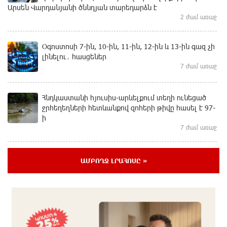
Արսեն Վարդանյանի ծննդյան տարեդարձն է
2 ժամ առաջ
Օգոստոսի 7-ին, 10-ին, 11-ին, 12-ին և 13-ին գազ չի
լինելու․ հասցեներ
7 ժամ առաջ
Հնդկաստանի հյուսիս-արևելքում տեղի ունեցած
ջրհեղեղների հետևանքով զոհերի թիվը հասել է 97-
ի
7 ժամ առաջ
Օգոստոսի 7-ին ժամանակավորապես կդադարեցվի
ԱՄԲՈՂՋ ԼՐԱՀՈՍԸ »
մի շարք հասցեների էլեկտրամատակարարում
7 ժամ առաջ
Վինիսիուսը նոր պայմանագիր է կնքել «Ռեալի»
հետ․ պաշտոնական