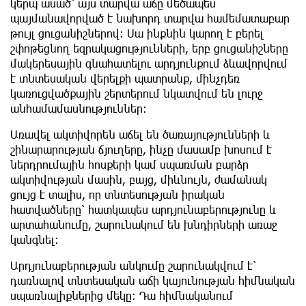
կերպ ասած՝ այս տարվա աճը մեծապես
պայմանավորված է նախորդ տարվա համեմատաբար
թույլ ցուցանիշներով։ Սա ինքնին կարող է բերել
շփոթեցնող եզրակացությունների, երբ ցուցանիշները
մակերեսային գնահատելու արդյունքում ձևավորվում
է տնտեսական վերելքի պատրանք, մինչդեռ
կառուցվածքային շերտերում նկատվում են լուրջ
անհամամասնություններ։
Առավել ակտիվորեն աճել են ծառայությունների և
շինարարության ճյուղերը, ինչը մասամբ խոսում է
ներդրումային հոսքերի կամ սպառման բարձր
ակտիվության մասին, բայց, միևնույն, ժամանակ
ցույց է տալիս, որ տնտեսության իրական
հատվածները՝ հատկապես արդյունաբերությունը և
արտահանումը, շարունակում են խնդիրների առաջ
կանգնել։
Արդյունաբերության անկումը շարունակվում է՝
դառնալով տնտեսական աճի կայունության հիմնական
սպառնալիքներից մեկը։ Դա հիմնականում