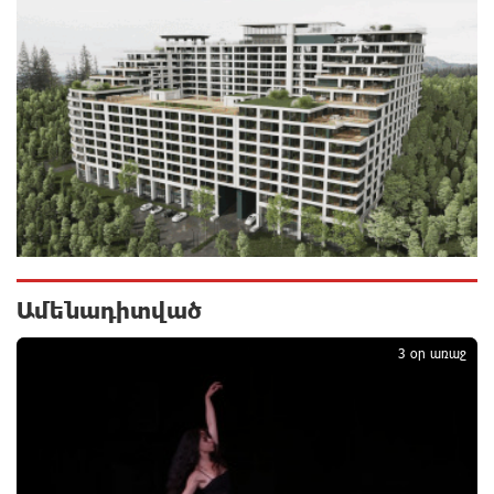
Իրանը և Օմանը պլանավորում են փոխել Հորմուզի
նեղուցի նավագնացության կառուցվածքը
9 ժամ առաջ
8-ամյա Մոնթե Մուրադյանն ու Սյունե Քոսակյանը
հաղթահարել են Արարատի գագաթը
9 ժամ առաջ
Վթար Լոռու մարզում․ փրկարարները վարորդին
դուրս են բերել արգելափակումից
Ամենադիտված
1
10 ժամ առաջ
3 օր առաջ
Երևանում երթուղիների փոփոխություն կլինի
10 ժամ առաջ