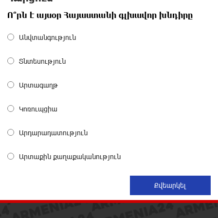
Կաթողիկոսի նկատմամբ դատավարությունը
Ո՞րն է այսօր Հայաստանի գլխավոր խնդիրը
14 ժամ առաջ
Անվտանգություն
Մեր կրոնական զգացմունքների հետ խաղը
ունենալու է հետևանքներ․ Նարեկ Կարապետյան
Տնտեսություն
14 ժամ առաջ
Արտագաղթ
Ռուսաստանի հետ խնդիրները պետք է լուծել
դիվանագիտական ճանապարհով․ Նարեկ
Կոռուպցիա
Կարապետյան
15 ժամ առաջ
Արդարադատություն
Վաղը մենք ԱԺ չենք գալու. Նարեկ Կարապետյան
Արտաքին քաղաքականություն
15 ժամ առաջ
ՈւՂԻՂ. Նարեկ Կարապետյանը հանդես է գալիս
հայտարարությամբ
15 ժամ առաջ