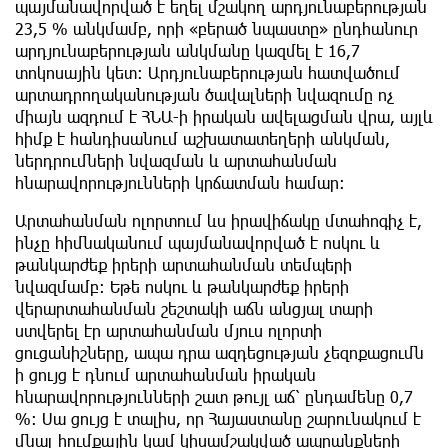
պայմանավորված է եղել մշակող արդյունաբերության
23,5 % անկմամբ, որի «բերած նպաստը» ընդհանուր
արդյունաբերության անկմանը կազմել է 16,7
տոկոսային կետ։ Արդյունաբերության հատվածում
արտադրողականության ծավալների նվազումը ոչ
միայն ազդում է ՀՆԱ-ի իրական ավելացման վրա, այլև
հիմք է հանդիսանում աշխատատեղերի անկման,
ներդրումների նվազման և արտահանման
հնարավորությունների կրճատման համար։
Արտահանման ոլորտում ևս իրավիճակը մտահոգիչ է,
ինչը հիմնականում պայմանավորված է ոսկու և
թանկարժեք իրերի արտահանման տեմպերի
նվազմամբ։ Եթե ոսկու և թանկարժեք իրերի
վերարտահանման շեշտակի աճն անցյալ տարի
ստվերել էր արտահանման մյուս ոլորտի
ցուցանիշները, ապա դրա ազդեցության չեզոքացումն
ի ցույց է դնում արտահանման իրական
հնարավորությունների շատ թույլ աճ՝ ընդամենը 0,7
%։ Սա ցույց է տալիս, որ Հայաստանը շարունակում է
մնալ հումքային կամ կիսամշակված ապրանքների