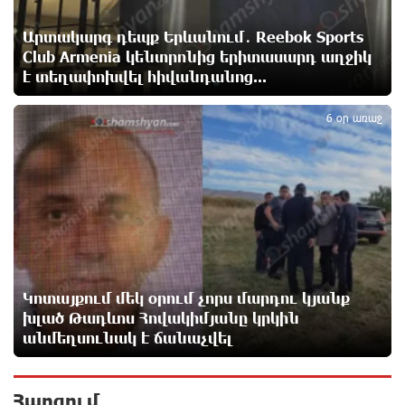
պահեստների վրա
13 ժամ առաջ
Արտակարգ դեպք Երևանում․ Reebok Sports
Club Armenia կենտրոնից երիտասարդ աղջիկ
է տեղափոխվել հիվանդանոց...
«Ռեալ Մադրիդ»-ն ու «ՌԲ Լայպցիգը»
5
համաձայնության են եկել Յան Դիոմանդեի
տրանսֆերի վերաբերյալ
6 օր առաջ
13 ժամ առաջ
Այսօրվա կառավարությունը ուսանողներին
առաջարկում է պահանջարկ չունեցող
մասնագիտություններ. Ատոմ Մխիթարյան
13 ժամ առաջ
Հայրենիքը փոքրանում է մեր աչքերի առաջ․
Կոտայքում մեկ օրում չորս մարդու կյանք
ազգային ողբերգություն է․ Ավետիք Չալաբյան
խլած Թադևոս Հովակիմյանը կրկին
13 ժամ առաջ
անմեղսունակ է ճանաչվել
Սամվել Կարապետյանը «ամբողջ հայության
խայտառակություն» է անվանել Ամենայն Հայոց
Հարցում