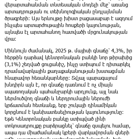
վերարտահանման տնտեսական մոդելի մեջ՝ առանց
արտադրության ու տեխնոլոգիական ընդլայնման
ծրագրերի։ Այս երևույթը խիստ բացասաբար է ազդում
ինչպես արտարժութային հոսքերի կայունության,
այնպես էլ արտահանող հատվածի մրցունակության
վրա։
Միևնույն ժամանակ, 2025 թ. մայիսի գնաճը՝ 4,3%, իր
հերթին դարձավ կենտրոնական բանկի նոր թիրախից
(3,1%) շեղված ցուցանիշ, ինչը ստիպում է դիտարկել
դրամավարկային քաղաքականության խստացման
հնարավոր հեռանկարները։ Տվյալ պարագայում
խնդիրն այն է, որ գնաճը դառնում է ոչ միայն
սպառողական պահանջարկի արդյունք, այլ նաև
ներմուծվող գնաճի և ներդրումային ներուժի
կրճատման հետևանք, երբ շուկայի դինամիկան
կորցնում է կանխատեսելիության կայունությունը։
Եթե Կենտրոնական բանկը ստիպված լինի
տոկոսադրույքը բարձրացնել՝ գնաճը զսպելու համար,
ապա դա միաժամանակ կբերի վարկավորման գների