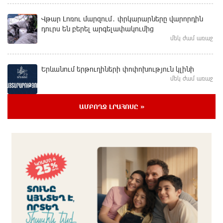
Վթար Լոռու մարզում․ փրկարարները վարորդին
դուրս են բերել արգելափակումից
մեկ ժամ առաջ
Երևանում երթուղիների փոփոխություն կլինի
մեկ ժամ առաջ
ԱՄԲՈՂՋ ԼՐԱՀՈՍԸ »
Օգոստոսի 7-ին՝ Գարեգին Բ Ամենայն Հայոց
Կաթողիկոսի դատական նիստը
մեկ ժամ առաջ
ՆԳՆ-ն՝ աղբակույտի տակ մնացած քաղաքացու
մահվան մասին
21 րոպե առաջ
«Համահայկական ճակատ» շարժումը