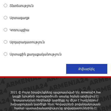
նկատմամբ հարուցված այս խայտառակ քրեական
Տնտեսություն
գործընթացը իշխանության կողմից քաղաքական
ուղիղ միջամտություն է Եկեղեցու ներքին գործերին և
ինքնավարությանը. Ղահրամանյան
Արտագաղթ
6 ժամ առաջ
Կոռուպցիա
9-րդ գումարման Ազգային ժողովում այս պահին
ընթանում է Արամ Վարդևանյանի՝ ԱԺ նախագահի
Արդարադատություն
տեղակալի ընտրությունը
7 ժամ առաջ
Արտաքին քաղաքականություն
Առանց հանքարդյունաբերության
տեխնոլոգիական առաջընթացն անհնար է․
Վարդան Ջհանյան
7 ժամ առաջ
2021 © Բոլոր իրավունքները պաշտպանված են: Armenia24.live
Ավետիք Չալաբյանին կալանավորել են
կայքի նյութերի օգտագործումն առանց հղման արգելվում է:
անօրինական հիմքերով. Անահիտ Ադամյան
Հրապարակման հեղինակի կարծիքը ոչ միշտ է համընկնում
8 ժամ առաջ
խմբագրության կարծիքի հետ: Գովազդների բովանդակության
համար պատասխանատվությունը գովազդատուներինն է: