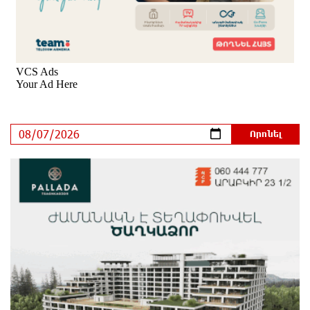
զորակցություն է հայտնում Ամենայն Հայոց
Կաթողիկոսին
21 րոպե առաջ
Ավտովթար՝ Կոտայքի մարզում. Զովունի-Եղվարդ
ճանապարհին բախվել են «Alfa Romeo»-ն և «Opel»-
ը. կա վիրավոր
3 րոպե առաջ
Արժևորվում է Շիրակի երգիծական
բանահյուսությունը
16 րոպե առաջ
Վրաստանում պետական ​​պաշտոնյային կաշառելու
փորձի համար քաղաքացի է ձերբակալվել
41 րոպե առաջ
ՌԴ-ն պատրաստ է շարունակել Հայաստանի