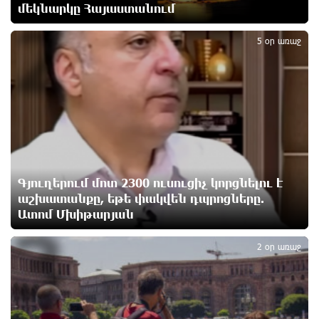
առաջարկում է պահանջարկ չունեցող
մեկնարկը Հայաստանում
2
մասնագիտություններ. Ատոմ Մխիթարյան
2 ժամ առաջ
5 օր առաջ
Հայրենիքը փոքրանում է մեր աչքերի առաջ․
ազգային ողբերգություն է․ Ավետիք Չալաբյան
2 ժամ առաջ
Սամվել Կարապետյանը «ամբողջ հայության
խայտառակություն» է անվանել Ամենայն Հայոց
Կաթողիկոսի նկատմամբ դատավարությունը
Գյուղերում մոտ 2300 ուսուցիչ կորցնելու է
3 ժամ առաջ
աշխատանքը, եթե փակվեն դպրոցները.
Ատոմ Մխիթարյան
3
Մեր կրոնական զգացմունքների հետ խաղը
ունենալու է հետևանքներ․ Նարեկ Կարապետյան
2 օր առաջ
3 ժամ առաջ
Ռուսաստանի հետ խնդիրները պետք է լուծել
դիվանագիտական ճանապարհով․ Նարեկ