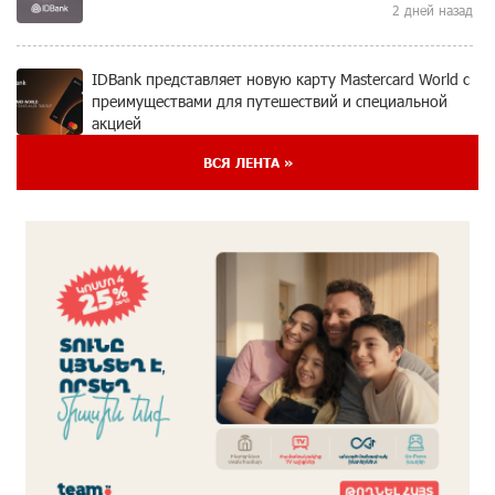
2 дней назад
IDBank представляет новую карту Mastercard World с
преимуществами для путешествий и специальной
акцией
3 дней назад
ВСЯ ЛЕНТА »
Ucom и FPWC обеспечат круглосуточный
мониторинг дикой природы в Гнишике с помощью
солнечной энергии
3 дней назад
Idram и IDBank - рядом со стартапами на Seaside
Startup Summit
5 дней назад
В мобильном приложении Юнибанка теперь можно
зарегистрироваться также с помощью imID
6 дней назад