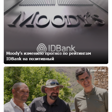
2
независимого Азербайджана. Аршак Карапетян
12 дней назад
Бывший премьер-министр Словакии обратился к
президенту страны с просьбой содействовать
освобождению армянских заключенных,
осужденных в Азербайджане
14 дней назад
Moody’s изменило прогноз по рейтингам
Против кого вооружается Азербайджан? Аршак
IDBank на позитивный
3
Карапетян
16 дней назад
3 дней назад
При поддержке Ucom в спортивной школе Вайка
установлена солнечная электростанция мощностью
15 кВт
16 дней назад
Новые финансовые навыки на «Давидбекских