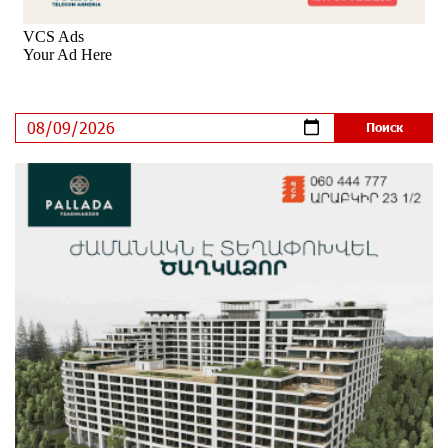
«Бесплатные бонусы в играх»: IDBank
предупреждает о кибератаках на школьников
8 дней назад
ЕАЭС со временем будет расширяться. Когда-нибудь
это поймёт и рядовой армянин, но будет уже поздно
8 дней назад
Если Израиль использует тему Геноцида армян
против Эрдогана, то что для него значит сам
Геноцид?
8 дней назад
ВТБ (Армения): вклад «Стабильный» — до 10%
годовых и оформление в мобильном приложении
9 дней назад