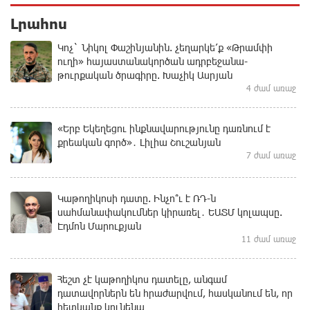
Լրահոս
Կոչ` Նիկոլ Փաշինյանին. չեղարկե՛ք «Թրամփի
ուղի» հայաստանակործան ադրբեջանա-
թուրքական ծրագիրը. Խաչիկ Ասրյան
4 ժամ առաջ
«Երբ Եկեղեցու ինքնավարությունը դառնում է
քրեական գործ»․ Լիլիա Շուշանյան
7 ժամ առաջ
Կաթողիկոսի դատը. Ինչո՞ւ է ՌԴ-ն
սահմանափակումներ կիրառել․ ԵԱՏՄ կոլապսը.
Էդմոն Մարուքյան
11 ժամ առաջ
Հեշտ չէ կաթողիկոս դատելը, անգամ
դատավորներն են հրաժարվում, հասկանում են, որ
հետևանք կունենա