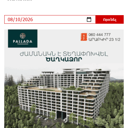
Օգոստոսի 10-ին, 11-ին, 12-ին, 13-ին, 14-ին, 17-ին,
18-ին և 20-ին հարյուրավոր հասցեներում լույս չի
լինելու
1 օր առաջ
Ողբերգական դեպք՝ Երևանում․ Կիևյան կամրջի
տակ հայտնաբերվել է տղամարդու մարմին
1 օր առաջ
Ադրբեջանի Սարով գյուղում տանը 18-ամյա աղջկա
դի է հայտնաբերվել
1 օր առաջ
Հայհիդրոմետի տնօրենը գրել է
1 օր առաջ
Արտակարգ դեպք՝ Երևանում․ կոտրել են «Հույս