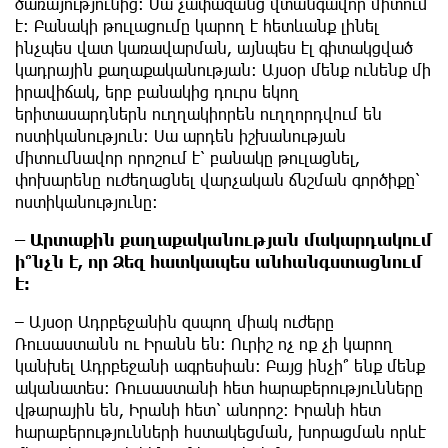
ծառայությունից։ Սա չափազանց վտանգավոր միտում
է։ Բանակի թուլացումը կարող է հետևանք լինել
ինչպես վատ կառավարման, այնպես էլ գիտակցված
կադրային քաղաքականության։ Այսօր մենք ունենք մի
իրավիճակ, երբ բանակից դուրս եկող
երիտասարդներն ուղղակիորեն ուղղորդվում են
ոստիկանություն։ Սա արդեն իշխանության
միտումնավոր որոշում է՝ բանակը թուլացնել,
փոխարենը ուժեղացնել վարչական ճնշման գործիքը՝
ոստիկանությունը։
– Արտաքին քաղաքականության մակարդակում
ի՞նչն է, որ Ձեզ հատկապես անհանգստացնում
է։
– Այսօր Ադրբեջանին զսպող միակ ուժերը
Ռուսաստանն ու Իրանն են։ Ուրիշ ոչ ոք չի կարող
կանխել Ադրբեջանի ագրեսիան։ Բայց ինչի՞ ենք մենք
ականատես։ Ռուսաստանի հետ հարաբերությունները
վթարային են, Իրանի հետ՝ անորոշ։ Իրանի հետ
հարաբերությունների հստակեցման, խորացման որևէ