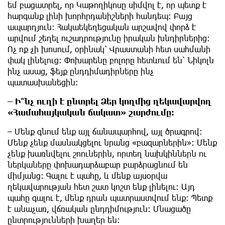
եմ բացատրել, որ Կաթողիկոսը սիմվոլ է, որ պետք է
հարգանք լինի խորհրդանիշների հանդեպ։ Բայց
ապարդյուն։ Հակաեկեղեցական արշավով փորձ է
արվում շեղել ուշադրությունը իրական խնդիրներից։
Ոչ ոք չի խոսում, օրինակ՝ Վրաստանի հետ սահմանի
փակ լինելուց։ Փոխարենը բոլորը հետևում են՝ Նիկոլն
ինչ ասաց, ֆեյք ընդդիմադիրները ինչ
պատասխանեցին։
– Ի՞նչ ուղի է ընտրել Ձեր կողմից ղեկավարվող
«Համահայկական ճակատ» շարժումը։
– Մենք գնում ենք այլ ճանապարհով, այլ ծրագրով։
Մենք չենք մասնակցելու նրանց «բազարներին»։ Մենք
չենք խառնվելու շոուներին, որտեղ նախկիններն ու
ներկաները փոխադարձաբար բարձրացնում են
միմյանց։ Գալու է պահը, և մենք այսօրվա
ղեկավարության հետ շատ կոշտ ենք լինելու։ Այդ
պահը գալու է, մենք դրան պատրաստվում ենք։ Պետք
է անաչառ, վճռական ընդդիմություն։ Մնացածը
ընտրությունների խաղեր են։