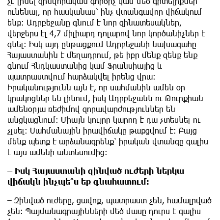
չէ լինել զինվորական գործիչ կամ մեծ գիտելիքներ
ունենալ, որ հասկանաս՝ ինչ վտանգավոր վիճակում
ենք։ Ադրբեջանը գնում է նոր զինատեսակներ,
վերջերս էլ 4,7 միլիարդ դոլարով նոր կործանիչներ է
գնել։ Իսկ այդ ընթացքում Ադրբեջանի նախագահը
Հայաստանին է մեղադրում, թե իբր մենք զենք ենք
գնում Հնդկաստանից կամ Ֆրանսիայից և
պատրաստվում հարձակվել իրենց վրա։
Իրականությունն այն է, որ սահմանին ամեն օր
կրակոցներ են լինում, իսկ Ադրբեջանն ու Թուրքիան
ամենօրյա ռեժիմով զորավարժություններ են
անցկացնում։ Միայն կույրը կարող է դա չտեսնել ու
չլսել։ Սահմանային իրավիճակը թաքցվում է։ Բայց
մենք պետք է արձանագրենք՝ իրական վտանգը գալիս
է այս ամենի անտեսումից։
– Իսկ Հայաստանի զինված ուժերի ներկա
վիճակն ինչպե՞ս եք գնահատում։
– Զինված ուժերը, ցավոք, պատրաստ չեն, համալրված
չեն։ Պայմանագրայինների մեծ մասը դուրս է գալիս