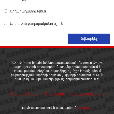
Արդարադատություն
«Հայաքվե»-ի հայտարարությունից հետո WCC-ն
արձագանքել է Հայ Եկեղեցու շուրջ ստեղծված
Արտաքին քաղաքականություն
իրավիճակին
1 օր առաջ
«Շտապ հաստատեք քարտի տվյալները»․ IDBank-ը
զգուշացնում է հյուրանոցների ամրագրման հետ
կապված զեղծարարությունների մասին
1 օր առաջ
2021 © Բոլոր իրավունքները պաշտպանված են: Armenia24.live
կայքի նյութերի օգտագործումն առանց հղման արգելվում է:
Հրապարակման հեղինակի կարծիքը ոչ միշտ է համընկնում
Մհեր Անանյանն ընդգրկվել է Յունիբանկի
խմբագրության կարծիքի հետ: Գովազդների բովանդակության
համար պատասխանատվությունը գովազդատուներինն է:
Վարչության կազմում
1 օր առաջ
Հետադարձ կապ
Մեր մասին
Գովազդատուներին
«Սմայլ Սվիթ»-ի զարգացման ճանապարհը
Կոնվերս Բանկի գործընկերությամբ
Կայքի պատրաստում և սպասարկում՝
sargssyan™
1 օր առաջ