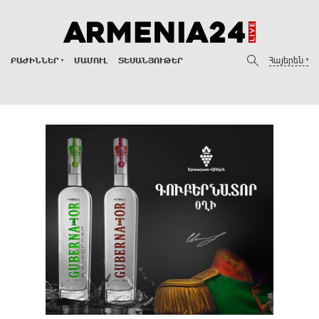
Հայերեն
ԲԱԺԻՆՆԵՐ
ՄԱՄՈՒԼ
ՏԵՍԱՆՅՈՒԹԵՐ