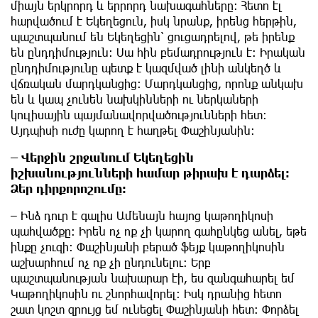
միայն երկրորդ և երրորդ նախագահները։ Հետո էլ
հարվածում է Եկեղեցուն, իսկ նրանք, իրենց հերթին,
պաշտպանում են Եկեղեցին՝ ցուցադրելով, թե իրենք
են ընդդիմություն։ Սա հին բեմադրություն է։ Իրական
ընդդիմությունը պետք է կազմված լինի անկեղծ և
վճռական մարդկանցից։ Մարդկանցից, որոնք անկախ
են և կապ չունեն նախկինների ու ներկաների
կուլիսային պայմանավորվածությունների հետ։
Այդպիսի ուժը կարող է հաղթել Փաշինյանին։
– Վերջին շրջանում Եկեղեցին
իշխանությունների համար թիրախ է դարձել։
Ձեր դիրքորոշումը։
– Ինձ դուր է գալիս Ամենայն հայոց կաթողիկոսի
պահվածքը։ Իրեն ոչ ոք չի կարող գահընկեց անել, եթե
ինքը չուզի։ Փաշինյանի բերած ֆեյք կաթողիկոսին
աշխարհում ոչ ոք չի ընդունելու։ Երբ
պաշտպանության նախարար էի, ես զանգահարել եմ
Կաթողիկոսին ու շնորհավորել։ Իսկ դրանից հետո
շատ կոշտ զրույց եմ ունեցել Փաշինյանի հետ։ Փորձել