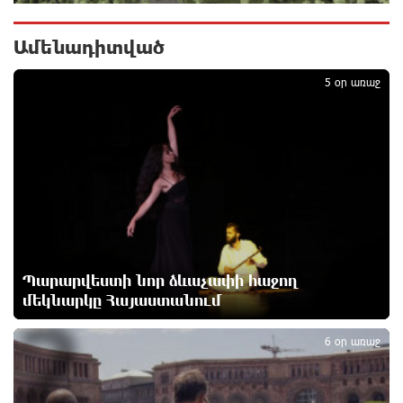
բոլոր մարդկանց» հիմնադրամի շենքի
պատուհաններն ու դռները
1 օր առաջ
Ամենադիտված
1
5 օր առաջ
Ալիևն ու Թրամփը հեռախոսազրույց են ունեցել
1 օր առաջ
«Ինտեր»-ը հաղթեց «Յուվենտուս»-ին
1 օր առաջ
Քրեական վարույթի շրջանակում անձի անձնական
Պարարվեստի նոր ձևաչափի հաջող
և ընտանեկան կյանքին առնչվող տվյալների
մեկնարկը Հայաստանում
2
անհարկի հրապարակումն անթույլատրելի է. ՄԻՊ
1 օր առաջ
6 օր առաջ
Զելենսկին ու Վուչիչը քննարկել են
համագործակցությունն ընդլայնելու