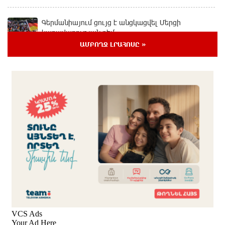
Գերմանիայում ցույց է անցկացվել Մերցի
կառավարության դեմ
1 օր առաջ
ԱՄԲՈՂՋ ԼՐԱՀՈՍԸ »
Մոդին համաշխարհային ռեկորդ է սահմանել. 303
միլիոն դիտում՝ 24 ժամում
1 օր առաջ
23-ամյա ուսանողի մշակած հավելվածը
հարավկորեական App Store-ում շրջանցել է
նույնիսկ Google Maps-ը
1 օր առաջ
Ռուսաստանի տարածքում ոչնչացվել է
ուկրաինական 360 անօդաչու թռչող սարք
1 օր առաջ