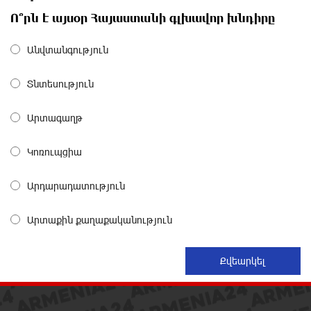
Ո՞րն է այսօր Հայաստանի գլխավոր խնդիրը
Станьте акционером Юнибанка и воспользуйтесь
Անվտանգություն
выгодным инвестиционным предложением
27 дней назад
Տնտեսություն
IDBank предупреждает о мошеннических звонках от
Արտագաղթ
имени пенсионных фондов
29 дней назад
Կոռուպցիա
Небольшой французский уголок в Раздане при
Արդարադատություն
сотрудничестве с Конверс МСБ
29 дней назад
Արտաքին քաղաքականություն
Предателя Пашиняна нужно скинуть с трона. Аршак
Карапетян
29 дней назад