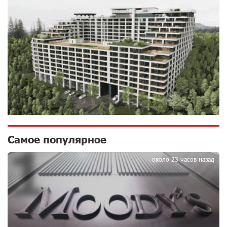
9 дней назад
Пашинян ты упустил свой шанс уйти спокойно.
Аршак Карапетян
10 дней назад
Обновленный Центр продаж и обслуживания Ucom
открылся по адресу ул. Шаумяна, 24/2 в Арарате
10 дней назад
Никогда Нагорный Карабах не был в составе
Самое популярное
1
независимого Азербайджана. Аршак Карапетян
11 дней назад
около 23 часов назад
Бывший премьер-министр Словакии обратился к
президенту страны с просьбой содействовать
освобождению армянских заключенных,
осужденных в Азербайджане
13 дней назад