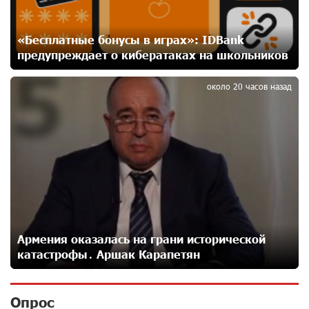
держателей карт Mastercard World «Travel»
24 дней назад
«Бесплатные бонусы в играх»: IDBank
предупреждает о кибератаках на школьников
5
Москва–Баку: есть разногласия, но связи
сохраняются. А мы что делаем?
около 20 часов назад
24 дней назад
День благодарности клиентам в Ванадзоре: IDBank
25 дней назад
Пашинян замотивирован уничтожить Армению․
Аршак Карапетян
27 дней назад
Армения оказалась на грани исторической
катастрофы․ Аршак Карапетян
«Мой лес Армения» — бенефициар инициативы
«Сила одного драма» в июле
Опрос
27 дней назад