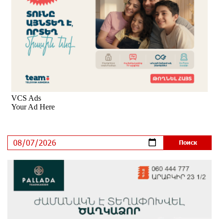
это поймёт и рядовой армянин, но будет уже поздно
7 дней назад
Если Израиль использует тему Геноцида армян
против Эрдогана, то что для него значит сам
Геноцид?
7 дней назад
ВТБ (Армения): вклад «Стабильный» — до 10%
годовых и оформление в мобильном приложении
8 дней назад
Платформа Rate.Trading на Seaside Startup Summit:
IDBank представил инновационное решение
8 дней назад
Состоялось открытие Khachaturian Rooftop при
поддержке IDBank