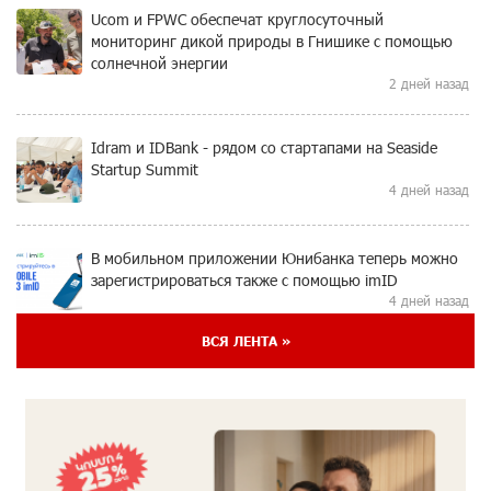
Ucom и FPWC обеспечат круглосуточный
мониторинг дикой природы в Гнишике с помощью
солнечной энергии
2 дней назад
Idram и IDBank - рядом со стартапами на Seaside
Startup Summit
4 дней назад
В мобильном приложении Юнибанка теперь можно
зарегистрироваться также с помощью imID
4 дней назад
ВСЯ ЛЕНТА »
«Бесплатные бонусы в играх»: IDBank
предупреждает о кибератаках на школьников
7 дней назад
ЕАЭС со временем будет расширяться. Когда-нибудь