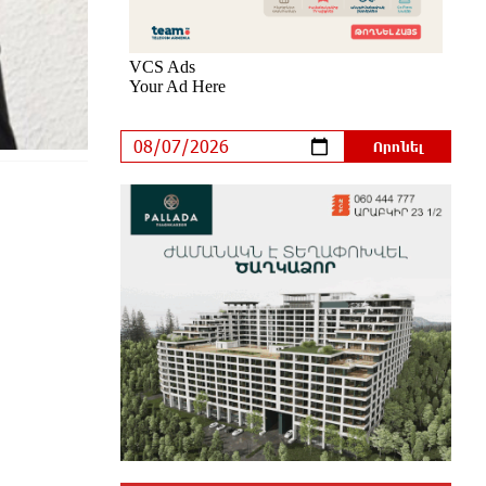
Կաթողիկոսի նկատմամբ
իրականացվող
բռնադատավարությունը
միահեծան իշխանության հետևանք է.
Հանրային Դաշինք
մեկ ժամ առաջ
Մեր երկրում իշխանության և
ընդդիմության անվերջանալի
պայքարում տուժում է միայն ու
միայն ՀՀ քաղաքացին. Աննա Կոստանյան
մեկ ժամ առաջ
Փրկարարները հայտանաբերել են
մոլորված զբոսաշրջիկներին
մեկ ժամ առաջ
ԼՀԿ-ն պահանջում է դադարեցնել