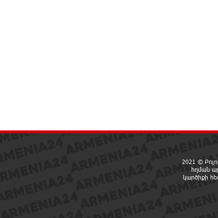
2021 © Բոլո
հղման ա
կարծիքի հ