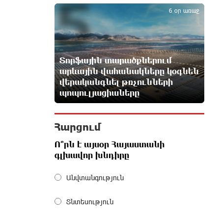
5
առաքելական եկեղեցու և նրա Հովվապետի
6 օր առաջ
մեկ ժամ առաջ
Օգոստոսի 7-ը ասորի ժողովրդի
ցեղասպանության հիշատակի օրն
Տորֆային տարածքներում
է․ Ուժեղ Հայաստան
արևային վահանակները կօգնեն
մեկ ժամ առաջ
վերականգնել թռչունների
պոպուլյացիաները
Հայաստանը ապրում է իր
գոյության ամենախայտառակ
ժամանակաշրջանը․ Գառնիկ
Հարցում
Դավթյան
մեկ ժամ առաջ
Ո՞րն է այսօր Հայաստանի
գլխավոր խնդիրը
Այսօր ամոթի օր է, այսօր
Անվտանգություն
Էջմիածնում դատում են Ամենայն
Հայոց Կաթողիկոսին. Մարիաննա
Ղահրամանյան
Տնտեսություն
մեկ ժամ առաջ