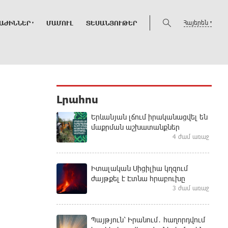
Հայերեն
ԱԺԻՆՆԵՐ
ՄԱՄՈՒԼ
ՏԵՍԱՆՅՈՒԹԵՐ
Լրահոս
Երևանյան լճում իրականացվել են
մաքրման աշխատանքներ
4 ժամ առաջ
Իտալական Սիցիլիա կղզում
ժայթքել է Էտնա հրաբուխը
3 ժամ առաջ
Պայթյուն՝ Իրանում․ հաղորդվում