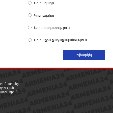
Արտագաղթ
«հակասաֆարովյան»
օրենսդրական նախաձեռնության
Կոռուպցիա
վերաբերյալ հիմանվորումներ․
Շիրազ Մանուկյան
Արդարադատություն
մեկ ժամ առաջ
Արտաքին քաղաքականություն
Վեհափառ Հայրապետի շուրջ
խայտառակ զարգացումների,
Գյուղացիներին վերաբերող
առաջնային հարցերի մասին՝
գյուղտեխնիկայից մինչև անվճար երթուղի.
Անդրանիկ Գևորգյան
մեկ ժամ առաջ
րծումն առանց
գրության
Թուրքական ապրանքանիշը
ատուներինն
դադարեցնում է գործունեությունը
Ռուսաստանում
2 ժամ առաջ