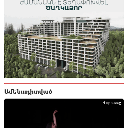
«Ինտեր»-ը հաղթեց «Յուվենտուս»-ին
9 ժամ առաջ
Քրեական վարույթի շրջանակում անձի անձնական
և ընտանեկան կյանքին առնչվող տվյալների
անհարկի հրապարակումն անթույլատրելի է. ՄԻՊ
9 ժամ առաջ
Զելենսկին ու Վուչիչը քննարկել են
համագործակցությունն ընդլայնելու
հնարավորությունները
9 ժամ առաջ
Ամենադիտված
1
Հրդեհի ահազանգ Սայաթ-Նովա պողոտայում.
4 օր առաջ
շենքից տարհանվել է 5 բնակիչ
10 ժամ առաջ