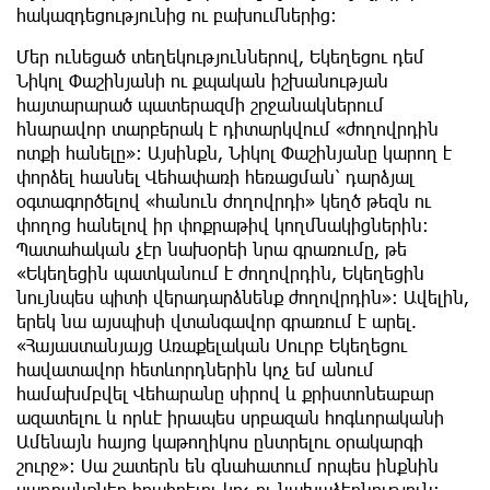
հակազդեցությունից ու բախումներից:
Մեր ունեցած տեղեկություններով, Եկեղեցու դեմ
Նիկոլ Փաշինյանի ու քպական իշխանության
հայտարարած պատերազմի շրջանակներում
հնարավոր տարբերակ է դիտարկվում «ժողովրդին
ոտքի հանելը»: Այսինքն, Նիկոլ Փաշինյանը կարող է
փորձել հասնել Վեհափառի հեռացման՝ դարձյալ
օգտագործելով «հանուն ժողովրդի» կեղծ թեզն ու
փողոց հանելով իր փոքրաթիվ կողմնակիցներին:
Պատահական չէր նախօրեի նրա գրառումը, թե
«Եկեղեցին պատկանում է ժողովրդին, Եկեղեցին
նույնպես պիտի վերադարձնենք ժողովրդին»: Ավելին,
երեկ նա այսպիսի վտանգավոր գրառում է արել.
«Հայաստանյայց Առաքելական Սուրբ Եկեղեցու
հավատավոր հետևորդներին կոչ եմ անում
համախմբվել Վեհարանը սիրով և քրիստոնեաբար
ազատելու և որևէ իրապես սրբազան հոգևորականի
Ամենայն հայոց կաթողիկոս ընտրելու օրակարգի
շուրջ»: Սա շատերն են գնահատում որպես ինքնին
սադրանքներ հրահրելու կոչ ու նախաձեռնություն: