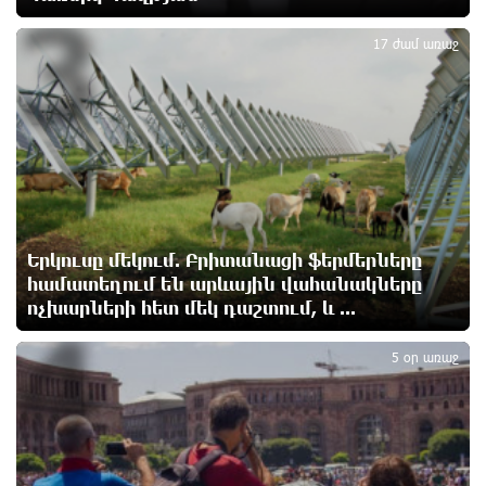
3
հրաբխի ժայթքման պատճառով
11 ժամ առաջ
17 ժամ առաջ
Հետվճարի փոխարեն՝ արժանապատիվ և ֆիքսված
թոշակ․ ինչու է գործող համակարգը սոցիալական
անարդարության խնդիր ստեղծում. Հրայր
Կամենդատյան
11 ժամ առաջ
Երևանի Կենտրոնում փոշու պարունակությունը
Երկուսը մեկում. Բրիտանացի ֆերմերները
գրեթե ամբողջ շաբաթ գերազանցել է թույլատրելի
սահմանը
համատեղում են արևային վահանակները
11 ժամ առաջ
ոչխարների հետ մեկ դաշտում, և ...
4
5 օր առաջ
Իրանը պատրաստ է բացել Հորմուզի նեղուցը, եթե
ԱՄՆ-ն ընդունի հանրապետության պայմանները
12 ժամ առաջ
Երևանում անցկացվել է հաշմանդամություն