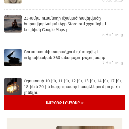
23-ամյա ուսանողի մշակած հավելվածը
հարավկորեական App Store-ում շրջանցել է
նույնիսկ Google Maps-ը
6 ժամ առաջ
Ռուսաստանի տարածքում ոչնչացվել է
ուկրաինական 360 անօդաչու թռչող սարք
7 ժամ առաջ
Օգոստոսի 10-ին, 11-ին, 12-ին, 13-ին, 14-ին, 17-ին,
18-ին և 20-ին հարյուրավոր հասցեներում լույս չի
լինելու
7 ժամ առաջ
ԱՄԲՈՂՋ ԼՐԱՀՈՍԸ »
Ողբերգական դեպք՝ Երևանում․ Կիևյան կամրջի
տակ հայտնաբերվել է տղամարդու մարմին
7 ժամ առաջ