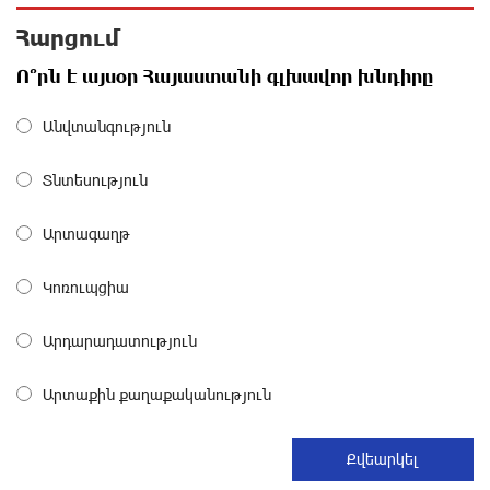
զգուշացնում է հյուրանոցների ամրագրման հետ
Հարցում
կապված զեղծարարությունների մասին
13 ժամ առաջ
Ո՞րն է այսօր Հայաստանի գլխավոր խնդիրը
Մհեր Անանյանն ընդգրկվել է Յունիբանկի
Անվտանգություն
Վարչության կազմում
14 ժամ առաջ
Տնտեսություն
«Սմայլ Սվիթ»-ի զարգացման ճանապարհը
Արտագաղթ
Կոնվերս Բանկի գործընկերությամբ
14 ժամ առաջ
Կոռուպցիա
Արդարադատություն
Ինչպես է ՔՊ-ն «հարգում» ժողովրդի քվեն.
Մարիաննա Ղահրամանյան
15 ժամ առաջ
Արտաքին քաղաքականություն
Ընդդիմությունը պետք է օր առաջ համախմբվի այս
ծանր իրավիճակից դուրս գալու համար. Արմեն