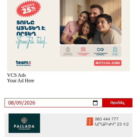
Ադրբեջանի Սարով գյուղում տանը 18-ամյա աղջկա
դի է հայտնաբերվել
8 ժամ առաջ
Հայհիդրոմետի տնօրենը գրել է
8 ժամ առաջ
Արտակարգ դեպք՝ Երևանում․ կոտրել են «Հույս
բոլոր մարդկանց» հիմնադրամի շենքի
պատուհաններն ու դռները
8 ժամ առաջ
Ալիևն ու Թրամփը հեռախոսազրույց են ունեցել
9 ժամ առաջ