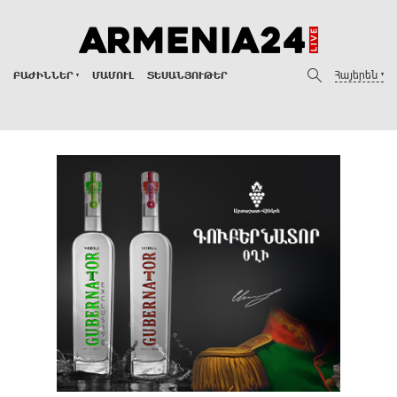
Հայերեն
ԲԱԺԻՆՆԵՐ
ՄԱՄՈՒԼ
ՏԵՍԱՆՅՈՒԹԵՐ