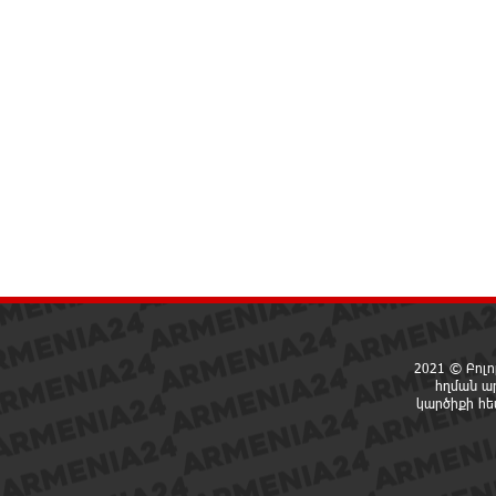
2021 © Բոլո
հղման ա
կարծիքի հ