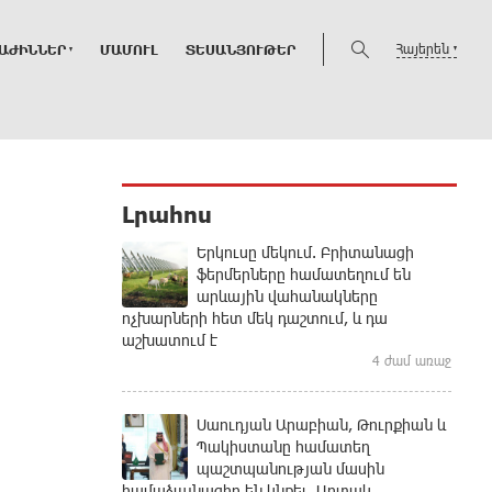
Հայերեն
ԱԺԻՆՆԵՐ
ՄԱՄՈՒԼ
ՏԵՍԱՆՅՈՒԹԵՐ
Լրահոս
Երկուսը մեկում. Բրիտանացի
ֆերմերները համատեղում են
արևային վահանակները
ոչխարների հետ մեկ դաշտում, և դա
աշխատում է
4 ժամ առաջ
Սաուդյան Արաբիան, Թուրքիան և
Պակիստանը համատեղ
պաշտպանության մասին
համաձայնագիր են կնքել. Արտակ