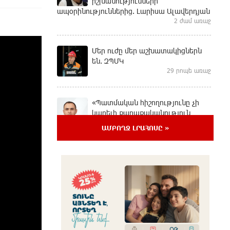
իշխանությունների
ապօրինություններից. Լարիսա Ալավերդյան
2 ժամ առաջ
Մեր ուժը մեր աշխատակիցներն
են. ԶՊՄԿ
29 րոպե առաջ
«Պատմական հիշողությունը չի
կարելի քաղաքականություն
դարձնել». Կարպիս Փաշոյան
ԱՄԲՈՂՋ ԼՐԱՀՈՍԸ »
20 րոպե առաջ
Երևանի և մարզերի տասնյակ
հասցեներում օգոստոսի 10-ին, 11-
ին, 12-ին և 13-ին գազ չի լինելու
9 ժամ առաջ
Հայ ուշուիստները 37 մեդալ են