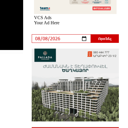
նվաճել միջազգային մրցաշարում
9 ժամ առաջ
ԱՄՆ Սենատը մեծամասնությամբ
ընդունել է Ռուսաստանի և Իրանի
դեմ պատժամիջոցների
ընդլայնման օրինագիծը
9 ժամ առաջ
Երգչուհի Բեյոնսեն ​​4 դատական
հայց է ներկայացրել Թուրքիայում
10 ժամ առաջ
Երևանյան լճում իրականացվել են
մաքրման աշխատանքներ
10 ժամ առաջ
Իտալական Սիցիլիա կղզում
ժայթքել է Էտնա հրաբուխը