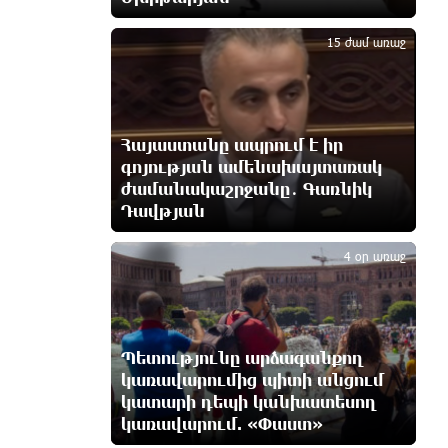
3
12 ժամ առաջ
15 ժամ առաջ
Երևանում և մարզերում
էլեկտրաէներգիայի
ընդհատումներ կլինեն
12 ժամ առաջ
Հայաստանը ապրում է իր
գոյության ամենախայտառակ
ժամանակաշրջանը․ Գառնիկ
Ստեփանավանում ռուս կին է
փորձել ինքնասպան լինել
Դավթյան
4
12 ժամ առաջ
4 օր առաջ
ԵԱՏՄ֊ն չի ուզում, որ իր
միջոցներով զարգանա
Հայաստանի տնտեսությունը ու
հետո գնա ԵՄ. Արշակ Կարապետյան
Պետությունը արձագանքող
13 ժամ առաջ
կառավարումից պիտի անցում
կատարի դեպի կանխատեսող
կառավարում. «Փաստ»
ԱՄՆ վերաքննիչ դատարանը
արգելափակել է Թրամփի 400