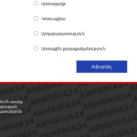
մոլորված զբոսաշրջիկներին
Արտագաղթ
13 ժամ առաջ
Կոռուպցիա
ԼՀԿ-ն պահանջում է դադարեցնել
Գարեգին Բ-ի և եպիսկոպոսների
Արդարադատություն
դեմ քրեական հետապնդումը
13 ժամ առաջ
Արտաքին քաղաքականություն
Սարյան փողոցի բնակարաններից
մեկում պայթյունի հետևանքով
55-ամյա տղամարդը
այրվածքներով տեղափոխվել է
«Այրվածքաբանության ազգային կենտրոն»
13 ժամ առաջ
րծումն առանց
գրության
Սլովակիայի արևելքում
ատուներինն
արտակարգ դրություն է
հայտարարվել շոգի ալիքների
պատճառով
14 ժամ առաջ