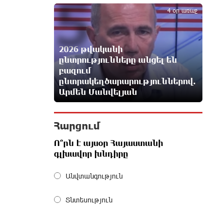
5
հասցեներում օգոստոսի 10-ին, 11-
4 օր առաջ
ին, 12-ին և 13-ին գազ չի լինելու
13 ժամ առաջ
2026 թվականի
Հայ ուշուիստները 37 մեդալ են
ընտրությունները անցել են
նվաճել միջազգային մրցաշարում
բազում
14 ժամ առաջ
ընտրակեղծարարություններով.
Արմեն Մանվելյան
ԱՄՆ Սենատը մեծամասնությամբ
ընդունել է Ռուսաստանի և Իրանի
դեմ պատժամիջոցների
Հարցում
ընդլայնման օրինագիծը
14 ժամ առաջ
Ո՞րն է այսօր Հայաստանի
գլխավոր խնդիրը
Երգչուհի Բեյոնսեն ​​4 դատական
Անվտանգություն
հայց է ներկայացրել Թուրքիայում
14 ժամ առաջ
Տնտեսություն
Երևանյան լճում իրականացվել են