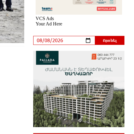
մեկ ժամ առաջ
Միայն հանրային մեծ
աջակցության պարագայում
ընդդիմությունը կկարողանա
օրակարգ թելադրել. Արեգ Սավգուլյան
42 րոպե առաջ
«ՀայաՔվեի» տարածքային
գրասենյակները շարունակում են
կահավորվել Ավետիք Չալաբյանի
ազատ արձակումը պահանջող
պաստառներով
28 րոպե առաջ
Երկուսը մեկում. Բրիտանացի
ֆերմերները համատեղում են
արևային վահանակները
ոչխարների հետ մեկ դաշտում, և դա
աշխատում է