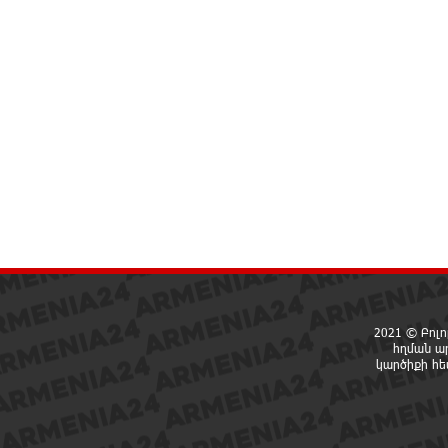
2021 © Բոլո
հղման ա
կարծիքի հ