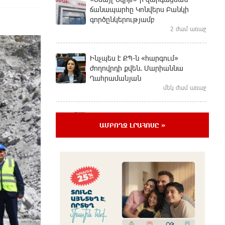
ճանապարհը Կոնվերս Բանկի
գործընկերությամբ
2 ժամ առաջ
Ինչպես է ՔՊ-ն «հարգում»
ժողովրդի քվեն. Մարիաննա
Ղահրամանյան
մեկ ժամ առաջ
Ընդդիմությունը պետք է օր առաջ
ԱՄԲՈՂՋ ԼՐԱՀՈՍԸ »
համախմբվի այս ծանր
իրավիճակից դուրս գալու համար.
Արմեն Մանվելյան
մեկ ժամ առաջ
Դուք ու ձեր անտաղանդ շոուները
ոչ ավելին են, քան անհաջող ու
չստացված դերասանի թատրոն.
Աննա Կոստանյան