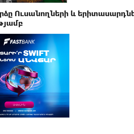
րձը Ուսանողների և երիտասարդն
թյամբ