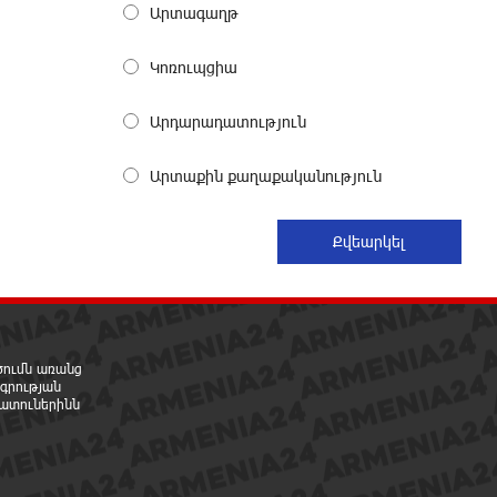
Արտագաղթ
մաքրման աշխատանքներ
15 ժամ առաջ
Կոռուպցիա
Իտալական Սիցիլիա կղզում
Արդարադատություն
ժայթքել է Էտնա հրաբուխը
15 ժամ առաջ
Արտաքին քաղաքականություն
Պայթյուն՝ Իրանում․ հաղորդվում
է զոհերի ու վիրավորների մասին
15 ժամ առաջ
«Ռեալը» հայտարարել է
Դիոմանդեի տրանսֆերի մասին
րծումն առանց
16 ժամ առաջ
գրության
ատուներինն
Վանաձորում բшխվել են «Jeep
Cherokee»-ն և «Toyota Camry»-ն
16 ժամ առաջ