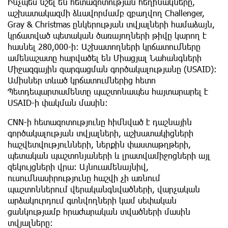
Ինչպես նշել են հետազոտության հեղինակները,
աշխատակազմի ձևավորմամբ զբաղվող Challenger,
Gray & Christmas ընկերության տվյալների համաձայն,
կրճատված պետական ​​ծառայողների թիվը կարող է
հասնել 280,000-ի։ Աշխատողների կրճատումները
ամենաշատը հարվածել են Միացյալ Նահանգների
Միջազգային զարգացման գործակալությանը (USAID):
Ամիսներ տևած կրճատումներից հետո
Պետդեպարտամենտը պաշտոնապես հայտարարել է
USAID-ի փակման մասին:
CNN-ի հետազոտությունը հիմնված է դաշնային
գործակալության տվյալների, աշխատակիցների
հաշվետվությունների, ներքին փաստաթղթերի,
պետական ​​պաշտոնյաների և լրատվամիջոցների այլ
զեկույցների վրա: Այնուամենայնիվ,
ուսումնասիրությունը հաշվի չի առնում
պաշտոններում վերականգնվածների, վարչական
արձակուրդում գտնվողների կամ սեփական
ցանկությամբ հրաժարական տվածների մասին
տվյալները։