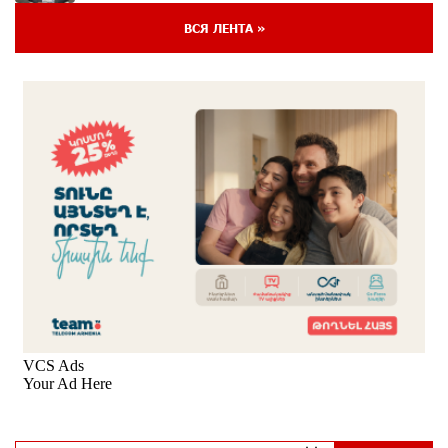
ВСЯ ЛЕНТА »
Если Израиль использует тему Геноцида армян
против Эрдогана, то что для него значит сам
Геноцид?
7 дней назад
ВТБ (Армения): вклад «Стабильный» — до 10%
годовых и оформление в мобильном приложении
7 дней назад
Платформа Rate.Trading на Seaside Startup Summit:
IDBank представил инновационное решение
7 дней назад
Состоялось открытие Khachaturian Rooftop при
поддержке IDBank
8 дней назад