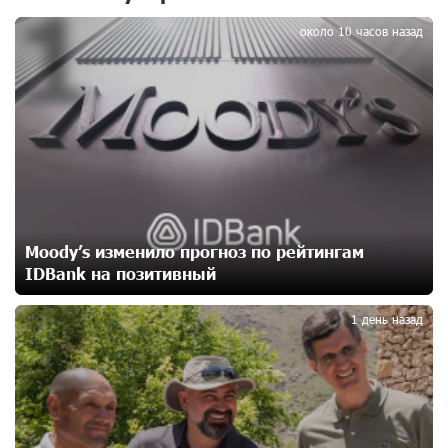
1
Против кого вооружается Азербайджан? Аршак
около 10 часов назад
Карапетян
15 дней назад
При поддержке Ucom в спортивной школе Вайка
установлена солнечная электростанция мощностью
15 кВт
15 дней назад
Новые финансовые навыки на «Давидбекских
Moody’s изменило прогноз по рейтингам
играх»: Idram&IDBank
IDBank на позитивный
15 дней назад
2
1 день назад
Кругом война. А вас вводят в заблуждение. Аршак
Карапетян
17 дней назад
Центр продаж и обслуживания Ucom в Егварде