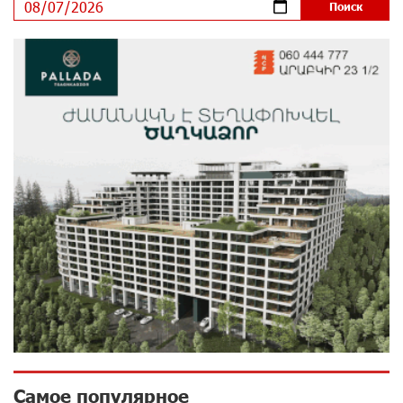
Пашинян ты упустил свой шанс уйти спокойно.
Аршак Карапетян
9 дней назад
Обновленный Центр продаж и обслуживания Ucom
открылся по адресу ул. Шаумяна, 24/2 в Арарате
10 дней назад
Никогда Нагорный Карабах не был в составе
независимого Азербайджана. Аршак Карапетян
10 дней назад
Бывший премьер-министр Словакии обратился к
президенту страны с просьбой содействовать
освобождению армянских заключенных,
осужденных в Азербайджане
12 дней назад
Самое популярное