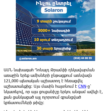
ԱՄՆ նախագահ Դոնալդ Թրամփի ղեկավարման
առաջին երեք ամիսների ընթացքում առնվազն
121,000 պետական ​​աշխատող է հեռացվել
աշխատանքից։ Այս մասին հայտնում է
CNN
-ը՝
նկատելով, որ այս ցուցանիշը երկու անգամ ավելի է,
քան ցանկացած այլ ոլորտում գրանցված
կրճատումների թիվը: