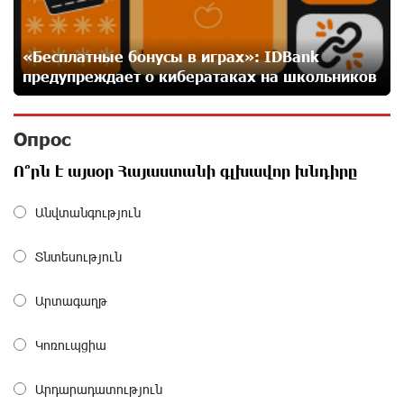
Станьте акционером Юнибанка и воспользуйтесь
выгодным инвестиционным предложением
27 дней назад
«Бесплатные бонусы в играх»: IDBank
предупреждает о кибератаках на школьников
IDBank предупреждает о мошеннических звонках от
имени пенсионных фондов
Опрос
28 дней назад
Ո՞րն է այսօր Հայաստանի գլխավոր խնդիրը
Небольшой французский уголок в Раздане при
Անվտանգություն
сотрудничестве с Конверс МСБ
28 дней назад
Տնտեսություն
Предателя Пашиняна нужно скинуть с трона. Аршак
Արտագաղթ
Карапетян
28 дней назад
Կոռուպցիա
Зачем Пашинян полетел в Россию?․ Аршак
Արդարադատություն
Карапетян