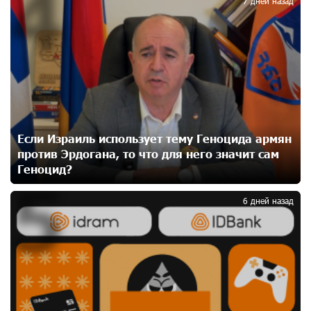
4
7 дней назад
Москва–Баку: есть разногласия, но связи
сохраняются. А мы что делаем?
23 дней назад
День благодарности клиентам в Ванадзоре: IDBank
24 дней назад
Если Израиль использует тему Геноцида армян
против Эрдогана, то что для него значит сам
Геноцид?
5
Пашинян замотивирован уничтожить Армению․
Аршак Карапетян
6 дней назад
26 дней назад
«Мой лес Армения» — бенефициар инициативы
«Сила одного драма» в июле
27 дней назад