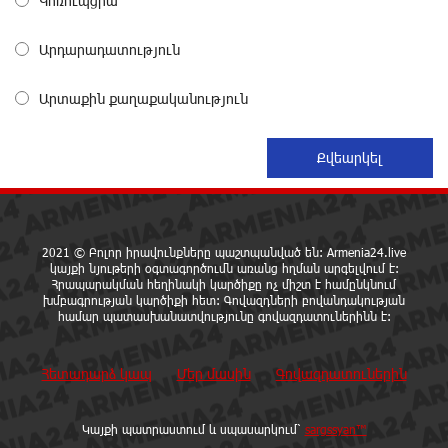
Կոռուպցիա
1 օր առաջ
Արդարադատություն
«Հայաքվե»-ի հայտարարությունից հետո WCC-ն
արձագանքել է Հայ Եկեղեցու շուրջ ստեղծված
Արտաքին քաղաքականություն
իրավիճակին
1 օր առաջ
«Շտապ հաստատեք քարտի տվյալները»․ IDBank-ը
զգուշացնում է հյուրանոցների ամրագրման հետ
կապված զեղծարարությունների մասին
1 օր առաջ
2021 © Բոլոր իրավունքները պաշտպանված են: Armenia24.live
կայքի նյութերի օգտագործումն առանց հղման արգելվում է:
Հրապարակման հեղինակի կարծիքը ոչ միշտ է համընկնում
Մհեր Անանյանն ընդգրկվել է Յունիբանկի
խմբագրության կարծիքի հետ: Գովազդների բովանդակության
համար պատասխանատվությունը գովազդատուներինն է:
Վարչության կազմում
1 օր առաջ
Հետադարձ կապ
Մեր մասին
Գովազդատուներին
«Սմայլ Սվիթ»-ի զարգացման ճանապարհը
Կոնվերս Բանկի գործընկերությամբ
Կայքի պատրաստում և սպասարկում՝
sargssyan™
1 օր առաջ