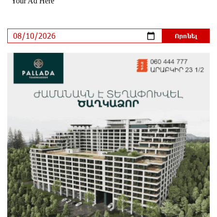
Օգոստոսի 10-ին, 11-ին, 12-ին, 13-ին, 14-ին, 17-ին,
18-ին և 20-ին հարյուրավոր հասցեներում լույս չի
լինելու
1 օր առաջ
Ողբերգական դեպք՝ Երևանում․ Կիևյան կամրջի
տակ հայտնաբերվել է տղամարդու մարմին
1 օր առաջ
Ադրբեջանի Սարով գյուղում տանը 18-ամյա աղջկա
դի է հայտնաբերվել
1 օր առաջ
Հայհիդրոմետի տնօրենը գրել է
1 օր առաջ
Արտակարգ դեպք՝ Երևանում․ կոտրել են «Հույս