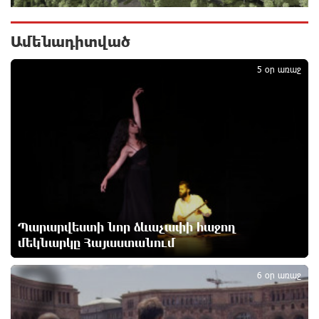
բոլոր մարդկանց» հիմնադրամի շենքի
պատուհաններն ու դռները
1 օր առաջ
Ամենադիտված
1
5 օր առաջ
Ալիևն ու Թրամփը հեռախոսազրույց են ունեցել
1 օր առաջ
«Ինտեր»-ը հաղթեց «Յուվենտուս»-ին
1 օր առաջ
Քրեական վարույթի շրջանակում անձի անձնական
Պարարվեստի նոր ձևաչափի հաջող
և ընտանեկան կյանքին առնչվող տվյալների
մեկնարկը Հայաստանում
2
անհարկի հրապարակումն անթույլատրելի է. ՄԻՊ
1 օր առաջ
6 օր առաջ
Զելենսկին ու Վուչիչը քննարկել են