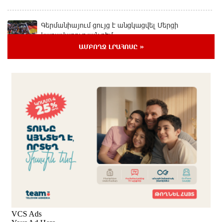
Գերմանիայում ցույց է անցկացվել Մերցի
կառավարության դեմ
1 օր առաջ
ԱՄԲՈՂՋ ԼՐԱՀՈՍԸ »
Մոդին համաշխարհային ռեկորդ է սահմանել. 303
միլիոն դիտում՝ 24 ժամում
1 օր առաջ
23-ամյա ուսանողի մշակած հավելվածը
հարավկորեական App Store-ում շրջանցել է
նույնիսկ Google Maps-ը
1 օր առաջ
Ռուսաստանի տարածքում ոչնչացվել է
ուկրաինական 360 անօդաչու թռչող սարք
1 օր առաջ