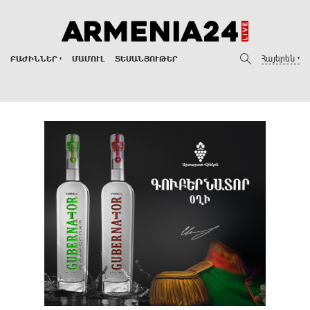
Հայերեն
ԲԱԺԻՆՆԵՐ
ՄԱՄՈՒԼ
ՏԵՍԱՆՅՈՒԹԵՐ